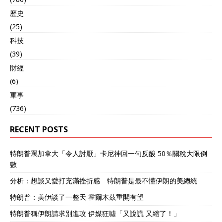
歷史
(25)
科技
(39)
財經
(6)
軍事
(736)
RECENT POSTS
特朗普罵加拿大「令人討厭」卡尼神回一句反酸 50％關稅大限倒
數
分析：想談又愛打充滿挫折感 特朗普是最不懂伊朗的美總統
特朗普：美伊談了一整天 霍爾木茲重開有望
特朗普稱伊朗請求別進攻 伊媒狂噓「又說謊 又縮了！」