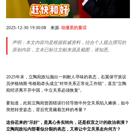
2025-12-30 19:30:08 来源:
动漫里的童话
声明：本文内容均是根据权威资料，结合个人观点撰写的
原创内容，文未已标注文献来源及截图，请知悉。
2025年末，立陶宛政坛抛出一则耐人寻味的表态，右翼保守派议
员伊格纳斯·韦格勒牵头成立“对华关系正常化工作组”，直言“立陶
宛经济离不开中国，中立关系必须恢复”。
要知道，此前立陶宛曾因错误行径导致中外交关系陷入瘫痪，如今
突然转变姿态，背后究竟藏着怎样的考量？
这份迟来的“示好”，是真心务实转向，还是权宜之计的政治表演？
立陶宛政坛内部看似分裂的表态，又将让中立关系走向何方？