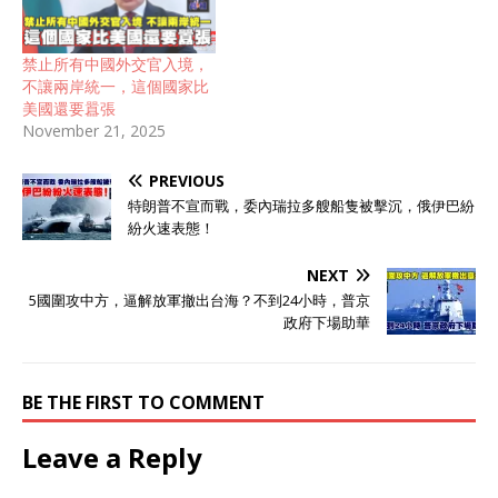
禁止所有中國外交官入境，
不讓兩岸統一，這個國家比
美國還要囂張
November 21, 2025
PREVIOUS
特朗普不宣而戰，委內瑞拉多艘船隻被擊沉，俄伊巴紛
紛火速表態！
NEXT
5國圍攻中方，逼解放軍撤出台海？不到24小時，普京
政府下場助華
BE THE FIRST TO COMMENT
Leave a Reply