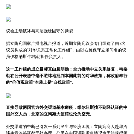
议会主动破冰与高层强硬固守的撕裂
据立陶宛国家广播电视台报道，近期立陶宛议会专门组建了由7名
议员构成的“对华关系正常化工作组”，由以右翼保守立场闻名的议
员伊格纳斯·韦格勒担任负责人。
这一工作组的成立目标直白且明确：全力推动中立关系修复，韦格
勒在公开表态中毫不避讳地批判本国此前的对华政策，称政府奉行
的“价值观政策”本质上是“自残政策”。
直接导致两国官方外交渠道基本瘫痪，维尔纽斯找不到经认证的中
国外交人员，北京的立陶宛大使馆也沦为空壳。
外交渠道的中断已引发一系列民生与经济困境：立陶宛商人赴华洽
谈生意连签证都无处办理，公民在中国遇到紧急情况也无法获得领