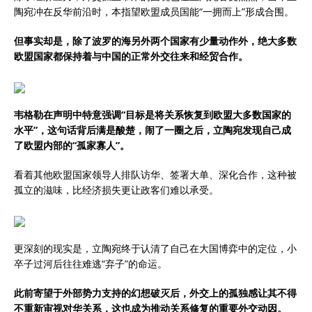
陶宛冲在反华前沿时，本指望欧盟成员国能“一拥而上”形成合围。
但事实却是，除了波罗的海另外两个国家有少量动作外，绝大多数
欧盟国家都保持着与中国的正常外交往来和经贸合作。
韦格勒在声明中特意强调“目标是将关系恢复到欧盟大多数国家的
水平”，这句话背后满是酸楚，闹了一圈之后，立陶宛发现自己成
了欧盟内部的“孤家寡人”。
看着其他欧盟国家领导人排队访华、签署大单、深化合作，这种被
孤立的滋味，比经济损失更让政客们难以承受。
更深刻的现实是，立陶宛终于认清了自己在大国博弈中的定位，小
卒子过河后往往难逃“弃子”的命运。
此前寄望于外部势力支持的幻想破灭后，外交上的孤独感让其不得
不重新审视对华关系，这也成为推动关系修复的重要外交动因。