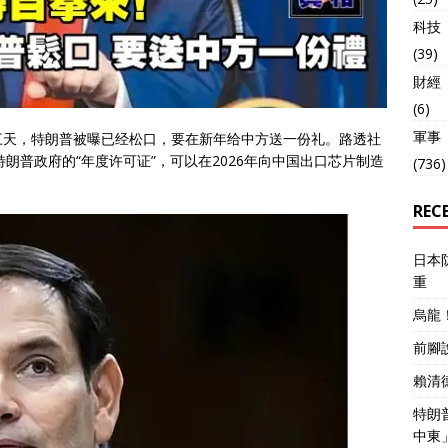
科技
(39)
財經
(6)
軍事
三天，特朗普被曝已经松口，要在新年给中方送一份礼。路透社
朗普政府的“年度许可证”，可以在2026年向中国出口芯片制造
(736)
REC
日本
重
烏龍
前腳
賴清
特朗
中東