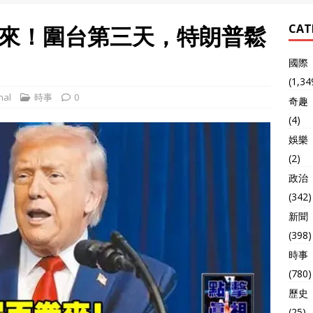
來！圍台第三天，特朗普鬆
CAT
國際
(1,34
nal
時事
0
奇趣
(4)
娛樂
(2)
政治
(342)
新聞
(398)
時事
(780)
歷史
(25)