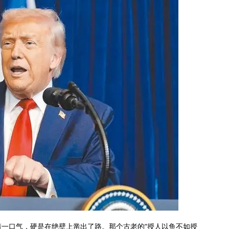
一口气，硬是在绝壁上凿出了路。那个古老的“授人以鱼不如授