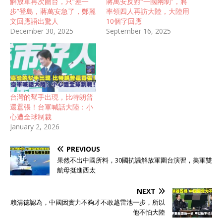
解放軍再次圍台，只“差一
蔣萬安反對“一國兩制”，將
步”登島，蔣萬安急了，鄭麗
率領四人再訪大陸，大陸用
文回應語出驚人
10個字回應
December 30, 2025
September 16, 2025
台灣的幫手出現，比特朗普
還囂張！台軍喊話大陸：小
心遭全球制裁
January 2, 2026
PREVIOUS
果然不出中國所料，30國抗議解放軍圍台演習，美軍雙
航母挺進西太
NEXT
賴清德認為，中國因實力不夠才不敢越雷池一步，所以
他不怕大陸