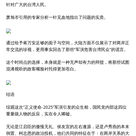
针对广大的台湾人民。
萧旭岑引用的专家分析一针见血地指出了问题的实质。
通过给予蒋万安足够的面子与空间，大陆方面不仅展示了对两岸正
常交流的珍视，更用事实回击了那些“军演危害台湾民众”的谎言。
这个时间点的选择，本身就是一种无声却有力的辩驳，将那些试图
混淆视听的政客嘴脸衬托得更加苍白。
结语
综观这次“正义使命-2025”军演引发的众生相，国民党内部这四位
重量级人物的反应，实在令人唏嘘。
无论是江启臣的傲慢无礼、侯友宜的左右逢源，还是卢秀燕的本末
倒置、柯志恩的政治投机，他们共同的特征在于：在两岸关系的大