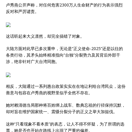
卢秀燕公开声称，对任何危害2300万人生命财产的行为表示强烈
反对和严厉谴责。
这话听起来大义凛然，却完全搞错了对象。
大陆方面对此早已多次重申，无论是“正义使命-2025”还是以往的
各类行动，其矛头始终精准指向“台独”分裂势力及其背后外部干
涉，绝非针对广大台湾同胞。
相反，大陆通过一系列惠台政策实实在在地让利给台湾民众，这份
善意与包容在卢秀燕的视野里似乎全然不存在。
她对赖清德当局那种将百姓绑上战车、数典忘祖的行径保持沉默，
却对旨在维护国家统一、震慑分裂分子的正义之举大加挞伐。
这种“只看现象不看本质”的表态，让人不得不怀疑，为了所谓的选
票，她是否也开始在路线上出现了严重的偏差。