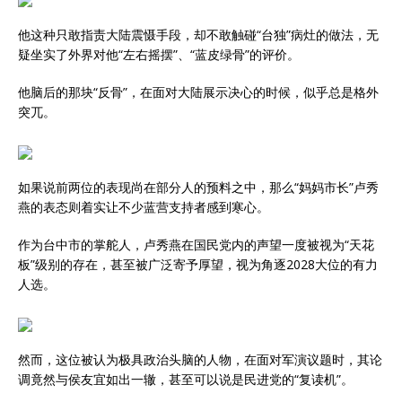
他这种只敢指责大陆震慑手段，却不敢触碰“台独”病灶的做法，无
疑坐实了外界对他“左右摇摆”、“蓝皮绿骨”的评价。
他脑后的那块“反骨”，在面对大陆展示决心的时候，似乎总是格外
突兀。
如果说前两位的表现尚在部分人的预料之中，那么“妈妈市长”卢秀
燕的表态则着实让不少蓝营支持者感到寒心。
作为台中市的掌舵人，卢秀燕在国民党内的声望一度被视为“天花
板”级别的存在，甚至被广泛寄予厚望，视为角逐2028大位的有力
人选。
然而，这位被认为极具政治头脑的人物，在面对军演议题时，其论
调竟然与侯友宜如出一辙，甚至可以说是民进党的“复读机”。