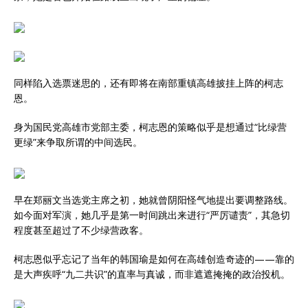
同样陷入选票迷思的，还有即将在南部重镇高雄披挂上阵的柯志
恩。
身为国民党高雄市党部主委，柯志恩的策略似乎是想通过“比绿营
更绿”来争取所谓的中间选民。
早在郑丽文当选党主席之初，她就曾阴阳怪气地提出要调整路线。
如今面对军演，她几乎是第一时间跳出来进行“严厉谴责”，其急切
程度甚至超过了不少绿营政客。
柯志恩似乎忘记了当年的韩国瑜是如何在高雄创造奇迹的——靠的
是大声疾呼“九二共识”的直率与真诚，而非遮遮掩掩的政治投机。