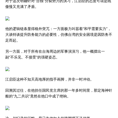
对于这次明确针对“台独”分裂势力的演习，江启臣的态度可谓是既
傲慢又充满了矛盾。
他的逻辑链条显得格外突兀：一方面极力叫嚣着“和平需要实力”，
大谈特谈提升防务能力的必要性，仿佛台湾的安全困境是因防务不
足而起。
另一方面，对于所有在台海周边的军事演演习，他一概摆出一
副“不乐见、不接受”的强硬姿态。
江启臣这种不知天高地厚的指手画脚，并非一时冲动。
回溯其过往，在他担任国民党主席的那一年多时间里，那定海神针
般的“九二共识”竟然在他口中成了绝响。