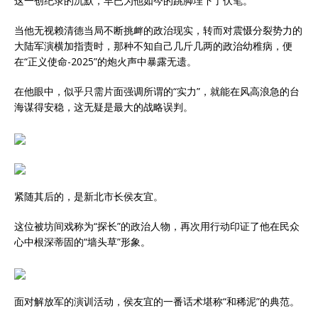
这一创纪录的沉默，早已为他如今的跳脚埋下了伏笔。
当他无视赖清德当局不断挑衅的政治现实，转而对震慑分裂势力的
大陆军演横加指责时，那种不知自己几斤几两的政治幼稚病，便
在“正义使命-2025”的炮火声中暴露无遗。
在他眼中，似乎只需片面强调所谓的“实力”，就能在风高浪急的台
海谋得安稳，这无疑是最大的战略误判。
紧随其后的，是新北市长侯友宜。
这位被坊间戏称为“探长”的政治人物，再次用行动印证了他在民众
心中根深蒂固的“墙头草”形象。
面对解放军的演训活动，侯友宜的一番话术堪称“和稀泥”的典范。