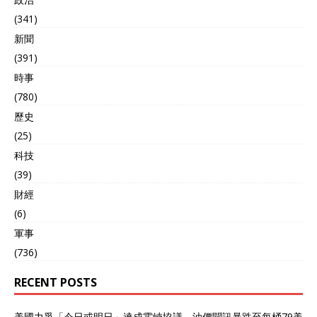
(341)
新聞
(391)
時事
(780)
歷史
(25)
科技
(39)
財經
(6)
軍事
(736)
RECENT POSTS
美國力爭「今日或明日」達成霍峽協議 油價聞訊暴跌至每桶79美