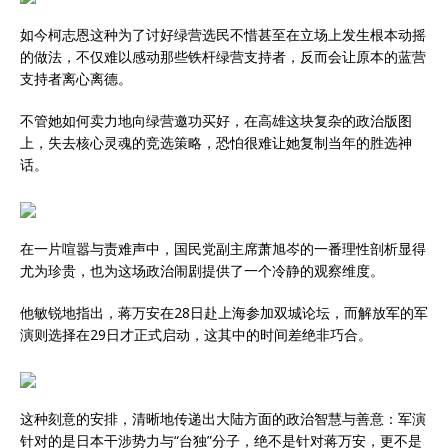
如今柯志恩这种为了讨好绿营选民不惜甚至在立场上发生根本动摇
的做法，不仅难以感动那些铁杆绿营支持者，反而会让原本的蓝营
支持者离心离德。
不管她如何卖力地向绿营邀功买好，在高雄这块复杂的政治版图
上，失去核心灵魂的竞选策略，恐怕很难让她复制当年的胜选神
话。
在一片喧嚣与责难声中，国民党副主席萧旭岑的一番理性剖析显得
尤为珍贵，也为这场政治闹剧提供了一个冷静的观察维度。
他敏锐地指出，蒋万安在28日赴上海参加双城论坛，而解放军的军
演则选择在29日才正式启动，这其中的时间差绝非巧合。
这种刻意的安排，清晰地传递出大陆方面的政治智慧与善意：军演
针对的是日本干涉势力与“台独”分子，绝不是针对蒋万安，更不是