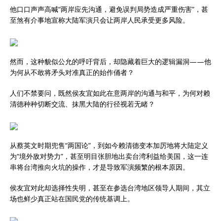
他口口声声高喊“两岸应先沟通，避免误判局势造成严重伤害”，甚
至煞有介事地宣称大陆军演只会让两岸人民承受更多风险。
然而，这种貌似公允的呼吁背后，却隐藏着巨大的逻辑漏洞——他
为何从不敢将矛头对准真正的始作俑者？
人们不禁要问，既然侯友宜如此在意两岸的沟通与和平，为何对赖
清德种种切断交流、抹黑大陆的行径视若无睹？
从蔡英文时期兜售“两国论”，到如今赖清德变本加厉地将大陆定义
为“境外敌对势力”，甚至明目张胆地出卖台湾利益给美国，这一连
串将台湾推向火坑的操作，才是导致军演频繁的根本原因。
侯友宜对此却选择性失明，甚至在参选台湾地区领导人期间，其立
场也鲜少真正站在国民党的传统基调上。