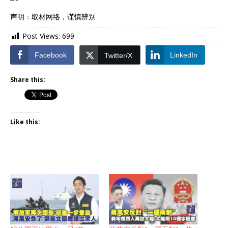
声明：取材网络，谨慎辨别
Post Views:
699
Facebook
LinkedIn
Twitter/X
Share this:
Like this: