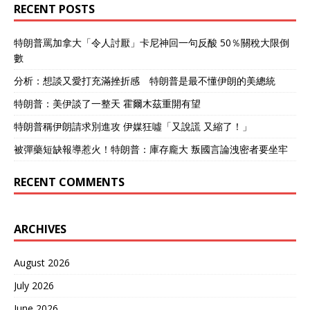
RECENT POSTS
特朗普罵加拿大「令人討厭」卡尼神回一句反酸 50％關稅大限倒
數
分析：想談又愛打充滿挫折感 特朗普是最不懂伊朗的美總統
特朗普：美伊談了一整天 霍爾木茲重開有望
特朗普稱伊朗請求別進攻 伊媒狂噓「又說謊 又縮了！」
被彈藥短缺報導惹火！特朗普：庫存龐大 叛國言論洩密者要坐牢
RECENT COMMENTS
ARCHIVES
August 2026
July 2026
June 2026