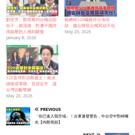
劉世芳、鄭英耀列台獨頑固
賴總統520喊維持台海現
份子，賴清德：對遭中國跨
狀 國台辦批台獨冥頑不化
境鎮壓的人感到驕傲
May 20, 2026
January 8, 2026
520直球對決鄭麗文！賴清
德嗆擋軍購、見習近平 讓
台灣自斷雙腳
May 20, 2026
PREVIOUS
「你已進入我空域」！台軍連發警告，中台空中對峙曝
光【內附視頻】
NEXT