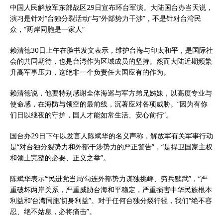
中国人民解放军东部战区29日宣布环台军演。大陆国台办当天说，
演习是针对“台独分裂活动”与“外部势力干涉”，不是针对台湾民
众，“两岸同胞是一家人”
赖清德30日上午在脸书发文表示，维护台海与印太和平，是国际社
会的共同期待，也是台湾作为区域成员的坚持。然而大陆近期频繁
升高军事压力，这绝非一个负责任大国应有的作为。
赖清德说，他要特别感谢全体海巡与军方弟兄姊妹，以高度专业与
使命感，在海防与领空的最前线，沉著应对各项威胁。“因为有你
们日以继夜的守护，国人才能如常生活、安心前行”。
国台办29日下午以发言人陈斌华的名义声称，解放军有关军事行动
是“对台独分裂势力和外部干涉势力的严正警告”，“是捍卫国家主权
和领土完整的必要、正义之举”。
陈斌华表示“‘民进党当局’勾连外部势力谋独挑衅、穷兵黩武”，“严
重破坏两岸关系，严重威胁台海和平稳定，严重损害中华民族根本
利益和‘台湾同胞’切身利益”。对于任何台独分裂行径，我们“绝不容
忍、绝不姑息，必将痛击”。