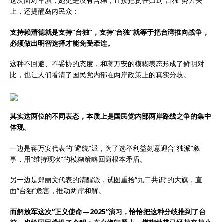
这次面对军演，她更是没有含糊，直接把责任归到“台独”势力头
上，还提醒岛内民众：
支持赖清德就是支持“台独”，支持“台独”就等于把台湾推向战争，
必须做出明智选择才能免受牵连。
这种不回避、不妥协的态度，和蒋万安的模糊表态形成了鲜明对
比，也让人们看清了国民党内部在两岸政策上的真实分歧。
其实这两位的不同表态，本质上是国民党内部两岸路线之争的集中
体现。
一边是蒋万安代表的“避统”派，为了选举利益刻意迎合“独派”叙
事，用“维持现状”的模糊策略回避根本矛盾。
另一边是郑丽文代表的清醒派，试图重拾“九二共识”的大旗，直
面“台独”危害，推动两岸和解。
而解放军这次“正义使命—2025”演习，恰恰把这种分歧推到了台