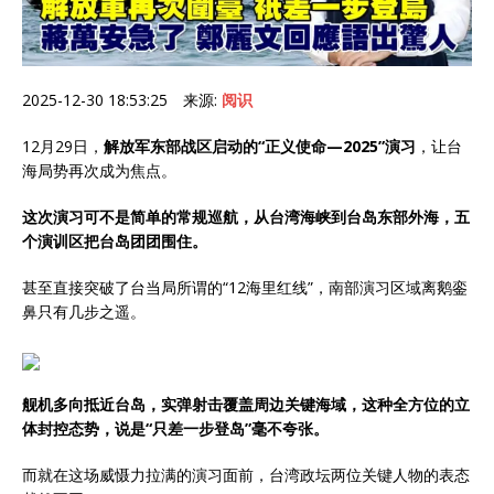
2025-12-30 18:53:25 来源:
阅识
12月29日，
解放军东部战区启动的“正义使命—2025”演习
，让台
海局势再次成为焦点。
这次演习可不是简单的常规巡航，从台湾海峡到台岛东部外海，五
个演训区把台岛团团围住。
甚至直接突破了台当局所谓的“12海里红线”，南部演习区域离鹅銮
鼻只有几步之遥。
舰机多向抵近台岛，实弹射击覆盖周边关键海域，这种全方位的立
体封控态势，说是“只差一步登岛”毫不夸张。
而就在这场威慑力拉满的演习面前，台湾政坛两位关键人物的表态