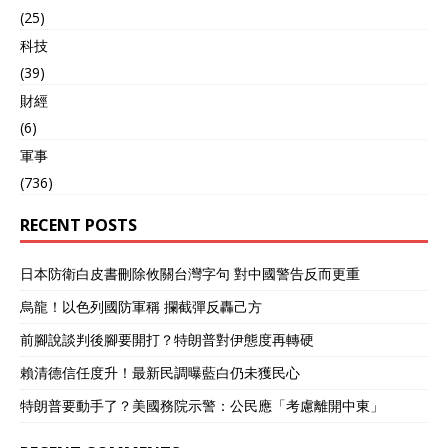
(25)
科技
(39)
財經
(6)
軍事
(736)
RECENT POSTS
日本防衛白皮書刪除攸關台灣字句 對中國警告反而更重
烏龍！以色列國防軍稱 攔截彈反轟己方
前腳說談判後腳要開打？特朗普對伊態度再轉硬
賴清德信任度升！最新民調曝藍白仍未獲民心
特朗普要動手了？美國務院示警：公民應「考慮離開中東」