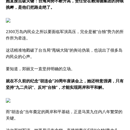
她直接点破关键：台海局势不断升高，责任全在赖清德集团的持续
挑衅，是他们把路走绝了。
2300万岛内民众之所以要面临军演高压，完全是被“台独”势力的所
作所为牵连。
这话精准地戳破了台当局“甩锅大陆”的舆论伪装，也说出了很多岛
内民众的心声。
要知道，郑丽文一直坚持明确的立场。
就在不久前的纪念“胡连会”20周年座谈会上，她还特意强调，只有
坚持“九二共识”、反对“台独”，才能实现两岸和平和解。
而“胡连会”当年奠定的两岸和平基础，正是马英九任内八年繁荣的
关键。