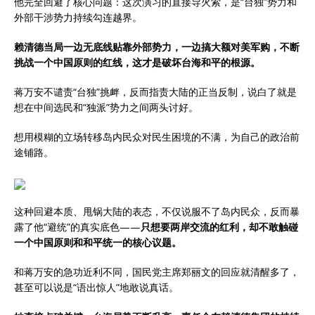
他完全回避了核心问题：这次演习的直接导火索，是“台独”势力和
外部干涉势力持续勾连越界。
赖清德当局一边无底线贴靠外部势力，一边搞大额对美军购，不断
挑战一个中国原则的红线，这才是破坏台海和平的根源。
蒋万安不谴责“台独”挑衅，反而指责大陆的正当反制，说白了就是
想在中间选民和“独派”势力之间两头讨好。
想用模糊的立场转移岛内民众对民生困境的不满，为自己的政治前
途铺路。
这种回避本质、甩锅大陆的表态，不仅说服不了岛内民众，反而暴
露了他“避统”的真实底色——
只想要两岸交流的红利，却不敢触碰
一个中国原则和和平统一的核心议题。
和蒋万安的急功近利不同，国民党主席郑丽文的回应就清醒多了，
甚至可以说是“语出惊人”地敢说真话。