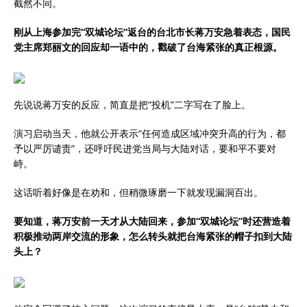
截然不同。
刚从上海参加完“双城论坛”返台的台北市长蒋万安急着表态，国民
党主席郑丽文的回应却一语中的，戳破了台海紧张的真正根源。
先说说蒋万安的反应，简直是把“投机”二字写在了脸上。
演习启动当天，他就公开表示“任何造成区域冲突升高的行为，都
予以严厉谴责”，还呼吁民进党当局与大陆对话，要和平不要对
峙。
这话听着好像是在劝和，但稍微琢磨一下就发现漏洞百出。
要知道，蒋万安前一天才从大陆回来，参加“双城论坛”时还营造着
积极推动两岸交流的形象，怎么转头就把台海紧张的帽子扣到大陆
头上？