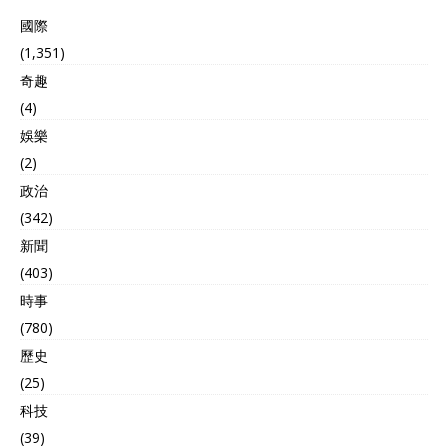
了。他给自己取了个响亮的
國際
称号——“土库曼巴希”，意
思是“全体土库门人的领
(1,351)
袖”，并开始在国内推行强烈
奇趣
的个人崇拜。 这位“国父”的
(4)
操作有多硬核呢？ 他写了一
本名为《鲁赫纳玛》的书，
娛樂
这本书被誉为一本治国“神
(2)
书”，内容包罗万象，从历史
哲学到行为规范，无所不
政治
有。在当时的土库曼斯坦，
(342)
从小学到大学，这本书是必
新聞
修课；考驾照、考公务员，
都得考这本书里的内容。可
(403)
以说，这本书就是当时土库
時事
曼斯坦人民的“精神圣经”。
(780)
更有趣的是，为了强化自己
的绝对权威，尼亚佐夫还进
歷史
行了一系列匪夷所思的改
(25)
革。比如，他用自己和家人
的名字重新命名了月份和星
科技
期。 首都阿什哈巴德的市中
(39)