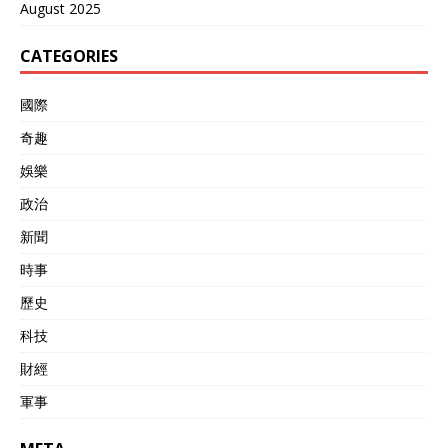
地增强了政府的执政合法
August 2025
性。“闷声发大财”，说的就
是土库曼斯坦这种状态。
CATEGORIES
2006年，尼亚佐夫去世，他
的继任者别尔德穆哈梅多夫
國際
上台。 新总统上台后，逐步
清除了一些前任过于极端的
奇趣
个人崇拜痕迹，比如废除了
以尼亚佐夫家人命名的月
娛樂
份，并将《鲁赫纳玛》请出
政治
了中小学课堂。但国家的基
本国策——永久中立和对内
新聞
严格管控，并没有发生根本
性的改变。 这位新总统也有
時事
自己的个人特色，他酷爱马
歷史
术、赛车和音乐，常常在国
家电视台上展示自己的各种
科技
才艺，塑造了一个多才多
艺、精力充沛的领导人形
財經
象。 在他的治理下，首都阿
軍事
什哈巴德建起了更多白色大
理石建筑，城市面貌焕然一
新，甚至因为拥有世界上密