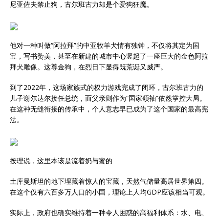
尼亚佐夫禁止狗，古尔班古力却是个爱狗狂魔。
他对一种叫做“阿拉拜”的中亚牧羊犬情有独钟，不仅将其定为国
宝，写书赞美，甚至在新建的城市中心竖起了一座巨大的金色阿拉
拜犬雕像。这尊金狗，在烈日下显得既荒诞又威严。
到了2022年，这场家族式的权力游戏完成了闭环，古尔班古力的
儿子谢尔达尔接任总统，而父亲则作为“国家领袖”依然掌控大局。
在这种无缝衔接的传承中，个人意志早已成为了这个国家的最高宪
法。
按理说，这里本该是流着奶与蜜的
土库曼斯坦的地下埋藏着惊人的宝藏，天然气储量高居世界第四。
在这个仅有六百多万人口的小国，理论上人均GDP应该相当可观。
实际上，政府也确实维持着一种令人困惑的高福利体系：水、电、