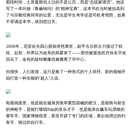
那段时间，土库曼斯坦人过的不是公历，而是“总统家谱历”。他还
写了一本叫做《鲁赫纳玛》的“精神宝典”，这本书在当时被抬高到
了与宗教经典同等的位置，无论是学生考学还是司机考驾照，如果
不背诵这本书，就别想过关。
2006年，尼亚佐夫因心脏病突然离世，副手古尔班古力接过了权
杖。起初，外界以为改革的风要来了——那些被篡改的月份名字改
回去了，金色的旋转雕像也被搬离了市中心。
但很快，人们发现，这只是换了一种形式的个人崇拜。新的领袖开
始打造一种全能的“超人”人设。
电视画面里，他是能在健身房推举重型器械的硬汉，是能骑马射击
的神枪手，是能打碟唱Rap的音乐才子，也是能亲自飙车玩漂移的
赛车手。国家博物馆里，甚至开辟了专门的区域，展出他用过的钓
鱼竿、骑过的自行车。