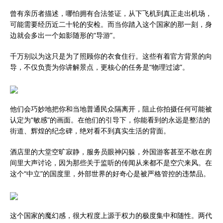
曾有亲历者描述，哪怕拥有合法签证，从下飞机到真正走出机场，
可能需要经历近二十轮的安检。而当你踏入这个国家的那一刻，身
边就会多出一个如影随形的“导游”。
千万别以为这只是为了照顾你的衣食住行。这些有着官方背景的向
导，不仅负责为你讲解景点，更核心的任务是“物理过滤”。
他们会巧妙地把你和当地普通民众隔离开，阻止你拍摄任何可能被
认定为“敏感”的画面。在他们的引导下，你能看到的永远是整洁的
街道、辉煌的纪念碑，绝对看不到真实生活的背面。
酒店里的大堂空旷寂静，服务员眼神闪躲，外国游客甚至不敢在房
间里大声讨论，因为那些关于监听的传闻从来都不是空穴来风。在
这个“中立”的国度里，外部世界的好奇心是被严格管控的违禁品。
这个国家的魔幻感，很大程度上源于权力的极度集中和随性。两代