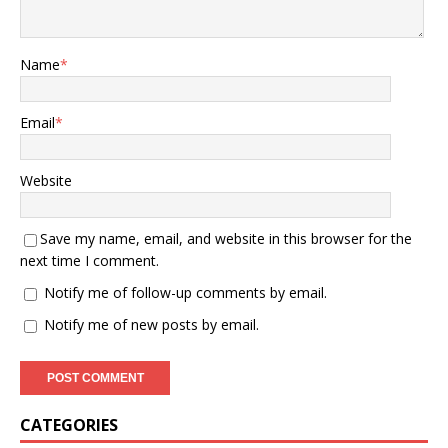
1995年得到了国际社会的官
方认证。当年12月12日，联
合国大会通过决议，正式承
Name
*
认土库曼斯坦为永久中立
国。 这是个什么概念呢？就
是说，全世界都承认，这个
Email
*
国家有权不参加任何军事同
盟，不让外国在自己领土上
建立军事基地，也不卷入任
Website
何国际冲突。 这份殊荣，在
亚洲是独一份，在全球范围
内也只有瑞士、奥地利等少
Save my name, email, and website in this browser for the
数国家享有。有了这块“免战
next time I comment.
牌”，土库曼斯坦就等于给自
Notify me of follow-up comments by email.
己上了一道安全锁。 然而，
这份中立，也成了它“闭关锁
Notify me of new posts by email.
国”的理论基础。尼亚佐夫认
为，既然要中立，那就要中
立得彻彻底底。不仅军事上
不结盟，文化和信息上也要
保持“纯洁性”。 于是，一场
CATEGORIES
自上而下的社会改造开始