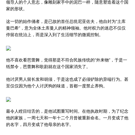
领导人的个人意志，像雕刻家手中的泥巴一样，随意塑造着这个国
家的形状。
这一切的始作俑者，是已故的首任总统尼亚佐夫，他自封为“土库
曼巴希”，意为全体土库曼人的精神领袖。他对权力的迷恋不仅仅
停留在统治上，而是深入到了生活细节的微观控制。
他不喜欢看芭蕾舞，觉得那是不符合民族传统的“外来物”，于是一
纸禁令，芭蕾舞和歌剧就在这个国家消失了。
他讨厌男人留长发和胡须，于是这也成了必须铲除的异端行为。甚
至仅仅因为他个人讨厌狗的味道，首都一度禁止养狗。
最令人瞠目结舌的，是他试图重写时间。在他执政时期，为了纪念
他的家族，一周七天和一年十二个月曾被重新命名。一月变成了他
的名字，四月变成了他母亲的名字。