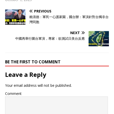
哪。这个国家地处中亚，紧
挨着伊朗和阿富汗，地理位
PREVIOUS
置可以说相当敏感。 苏联解
体后，它和其他几个“斯坦
賴清德：軍民一心護家園，國台辦：軍演針對台獨非台
国”一同获得了独立。但和其
灣同胞
他兄弟国家急于融入世界、
选边站队不同，土库曼斯坦
NEXT
走上了一条独一无二的道
中國再舉行圍台軍演，專家：欲測試日美台反應
路。 独立之初，面对周边复
杂的国际环境，新生的土库
曼斯坦就像一个刚出社会的
小年轻，既没经验也没靠
BE THE FIRST TO COMMENT
山，南边的邻居阿富汗战火
纷飞，西边的伊朗又是个地
区强国。 当时的领导人尼亚
Leave a Reply
佐夫是个明白人，他深知，
对于一个小国来说，想要在
Your email address will not be published.
夹缝中求生存，最好的办法
就是谁也别得罪，谁
Comment
的“局”我都不掺和。于是，
他向全世界宣布：“我们只想
安安静静过日子，不想卷入
任何纷争。” 这个想法在