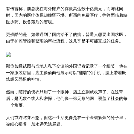
有传言称，前总统在海外账户的存款高达数十亿美元，而与此同
时，国内的医疗体系却脆弱不堪。所谓的免费医疗，往往面临着缺
医少药、设备落后的窘境。
更残酷的是，如果遇到了国内治不了的病，普通人想要出国求医，
由于护照管控和繁琐的审批流程，这几乎是不可能完成的任务。
那位曾经试图与当地人私下交谈的外国记者记录了一个细节：他在
一家服装店里，店主偷偷向他展示可以“翻墙”的手机，脸上带着既
炫耀又恐惧的神情。
然而，随行的便衣只用了一个眼神，店主立刻就收声了。在这背
后，是无数个线人和密探，他们像一张无形的网，覆盖了社会的每
一个角落。
人们或许吃穿不愁，但这种生活更像是在一个金碧辉煌的笼子里，
被细心喂养，却永远无法展翅。