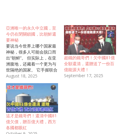
亞洲唯一的永久中立國，至
今仍在閉關鎖國，比朝鮮還
要神秘
要说当今世界上哪个国家最
神秘，很多人可能会脱口而
超鐵的鐵哥們！欠中國81億
出“朝鲜”。 但实际上，在亚
全額還清，還贈送了一份百
洲腹地，还藏着一个更为与
億能源大禮！
世隔绝的国家。 它手握联合
September 17, 2025
国承认的“永久中立”金字招
August 18, 2025
牌，是亚洲地区独一份的存
在；它至今仍在实行严格的
闭关锁国政策，普通人想进
去一探究竟，难度堪比登
天。 这个国家，就是土库曼
斯坦，一个比朝鲜还要难以
這才是鐵哥們！還清中國81
捉摸的神秘国度。 说起土库
億欠債，贈百億大禮，西方
曼斯坦，很多朋友可能一时
各國都眼紅
半会儿都反应不过来它在
October 9, 2025