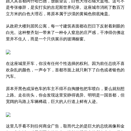
踏入其首都阿什哈巴德，放眼望去，白色大理石铺天盖地。这可不
是夸张修辞，是实打实的吉尼斯世界纪录。这座城市消耗了数百万
立方米的白色大理石，将原本属于沙漠的黄褐色彻底掩盖。
从政府大楼到居民公寓，每一寸建筑表面都在烈日下反射着刺眼的
白光。这种整齐划一带来了一种令人窒息的庄严感，干净得仿佛这
里并不住人，而是一个只供展示的玻璃橱窗。
在这座城里开车，你没有任何个性选择的权利。因为前任总统不喜
欢杂乱的颜色，一声令下，首都市面上就只剩下了白色或者银色的
汽车。
原本开黑色或深色车的车主不得不自掏腰包把车喷白，要么就别想
上路。走在街头，你会发现这里安静得诡异。明明是一国首都，但
宽阔的马路上车辆稀疏，巨大的人行道上鲜有人迹。
这里几乎看不到任何商业广告，取而代之的是巨大的总统画像和金