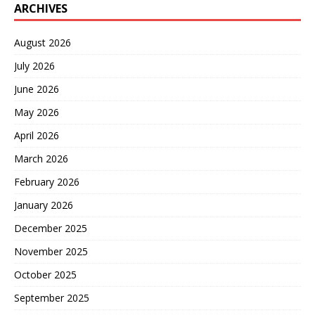
ARCHIVES
看到这里，你可能会问，一
个国家把自己封闭成这样，
经济怎么办？老百姓怎么生
August 2026
活？这就要说到土库曼斯坦
的家底了。 这个国家虽然大
July 2026
部分是沙漠，但地底下却埋
June 2026
着惊人的财富——天然气。
它的天然气探明储量位居世
May 2026
界前列，说它是“坐在金山
April 2026
上”一点也不为过。 正是靠
着卖天然气，土库曼斯坦赚
March 2026
取了巨额的外汇。有了钱，
很多问题就迎刃而解了。从
February 2026
尼亚佐夫时代开始，土库曼
January 2026
斯坦就推行了一系列令人羡
慕的高福利政策。 水、电、
December 2025
天然气、盐，在很长一段时
间里都是免费供应给国民
November 2025
的。汽油价格也低到可以忽
October 2025
略不计。这种“从摇篮到坟
墓”的福利体系，让老百姓的
September 2025
生活有了基本保障，也极大