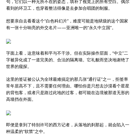
句，它们以一种无所不在的姿态，填补了视觉上的所有空白。偶尔
看到的环卫工，也穿着整洁得像是去参加合唱团的制服。
想要亲自去看看这个“白色科幻片”，难度可能是地狱级的这个国家
有一张十分响亮的外交名片——亚洲唯一的“永久中立国”。
字面上看，这意味着和平与不干涉。但在实际操作层面，“中立”二
字被异化成了一道完美的、合法的隔离墙。它礼貌而坚决地谢绝了
世界的窥探。
这里的签证被公认为全球最难搞定的那几张“通行证”之一，拒签率
常年居高不下，且不需要任何理由。哪怕你是只想去沙漠看个星星
的背包客，或者只是路过此地的过客，都可能在边境被那道无形的
高墙挡在外面。
即便是拿到了特别许可的西方记者，从落地的刹那起，就会陷入一
种温柔的“软禁”之中。