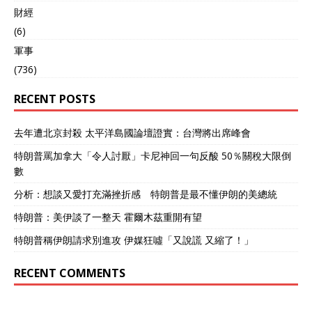
心，矗立起一座巨大的他的
財經
镀金雕像，这座雕像还能跟
着太阳的轨迹旋转，确保“国
(6)
父”的脸庞永远向着太阳。
軍事
这些在外人看来有些不可思
(736)
议的举动，却在当时的土库
曼斯坦被严格执行，也为这
RECENT POSTS
个国家蒙上了一层浓厚的神
秘色彩。 在这种氛围下，土
库曼斯坦的国门越关越紧。
去年遭北京封殺 太平洋島國論壇證實：台灣將出席峰會
外国的报纸、杂志、电视
台，基本都被拒之门外。互
特朗普罵加拿大「令人討厭」卡尼神回一句反酸 50％關稅大限倒
联网在这里也受到了严格的
數
管控，普通人很难接触到外
分析：想談又愛打充滿挫折感 特朗普是最不懂伊朗的美總統
界的真实信息。 想要去土库
曼斯坦旅游，签证申请的难
特朗普：美伊談了一整天 霍爾木茲重開有望
度极大，拒签率非常高，而
且即便拿到了签证，也必须
特朗普稱伊朗請求別進攻 伊媒狂噓「又說謊 又縮了！」
由官方指定的导游全程陪
同，不能自由活动。这种与
RECENT COMMENTS
世隔绝的状态，甚至比我们
熟悉的朝鲜还要彻底，因此
它也被称为“中亚的朝鲜”。