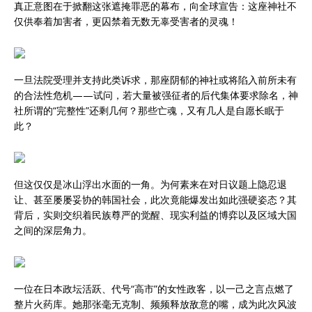
真正意图在于掀翻这张遮掩罪恶的幕布，向全球宣告：这座神社不
仅供奉着加害者，更囚禁着无数无辜受害者的灵魂！
一旦法院受理并支持此类诉求，那座阴郁的神社或将陷入前所未有
的合法性危机——试问，若大量被强征者的后代集体要求除名，神
社所谓的“完整性”还剩几何？那些亡魂，又有几人是自愿长眠于
此？
但这仅仅是冰山浮出水面的一角。为何素来在对日议题上隐忍退
让、甚至屡屡妥协的韩国社会，此次竟能爆发出如此强硬姿态？其
背后，实则交织着民族尊严的觉醒、现实利益的博弈以及区域大国
之间的深层角力。
一位在日本政坛活跃、代号“高市”的女性政客，以一己之言点燃了
整片火药库。她那张毫无克制、频频释放敌意的嘴，成为此次风波