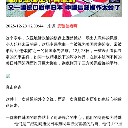
2025-12-28 12:09:44 来源:
安珈使者啊
这个寒冬，东亚地缘政治的棋盘上骤然掀起一场出人意料的风暴。
令人始料未及的是，这场变局竟由一向被视为美国紧密盟友、常被
形容为“连体婴”之一的韩国率先发难。12月23日，一桩表面看似寻
常的民事案件，如同一枚精准投下的深水炸弹，在原本波澜不惊的
美日韩同盟湖面炸开巨大裂痕，彻底撕开了三方关系虚饰的平静。
直击痛点
这并非一次普通的外交交锋，而是一次直插日本历史伤疤核心的致
命反击。
一群来自韩国的原告站上了司法舞台的中心，他们的身份极为特殊
——他们是二战期间遭受日本殖民暴行受害者的后裔。他们手中握