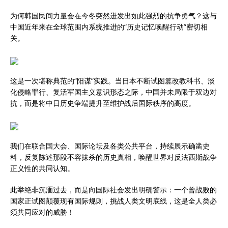
为何韩国民间力量会在今冬突然迸发出如此强烈的抗争勇气？这与
中国近年来在全球范围内系统推进的“历史记忆唤醒行动”密切相
关。
这是一次堪称典范的“阳谋”实践。当日本不断试图篡改教科书、淡
化侵略罪行、复活军国主义意识形态之际，中国并未局限于双边对
抗，而是将中日历史争端提升至维护战后国际秩序的高度。
我们在联合国大会、国际论坛及各类公共平台，持续展示确凿史
料，反复陈述那段不容抹杀的历史真相，唤醒世界对反法西斯战争
正义性的共同认知。
此举绝非沉湎过去，而是向国际社会发出明确警示：一个曾战败的
国家正试图颠覆现有国际规则，挑战人类文明底线，这是全人类必
须共同应对的威胁！