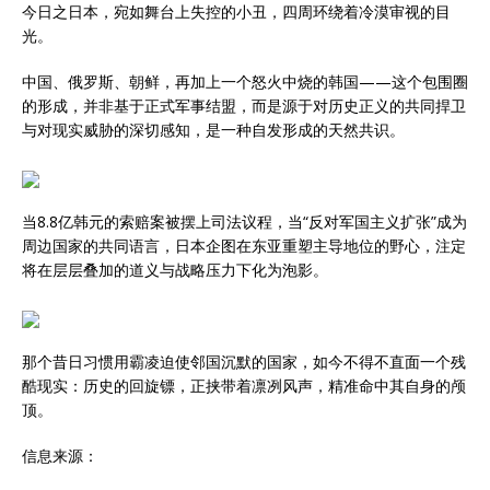
今日之日本，宛如舞台上失控的小丑，四周环绕着冷漠审视的目
光。
中国、俄罗斯、朝鲜，再加上一个怒火中烧的韩国——这个包围圈
的形成，并非基于正式军事结盟，而是源于对历史正义的共同捍卫
与对现实威胁的深切感知，是一种自发形成的天然共识。
当8.8亿韩元的索赔案被摆上司法议程，当“反对军国主义扩张”成为
周边国家的共同语言，日本企图在东亚重塑主导地位的野心，注定
将在层层叠加的道义与战略压力下化为泡影。
那个昔日习惯用霸凌迫使邻国沉默的国家，如今不得不直面一个残
酷现实：历史的回旋镖，正挟带着凛冽风声，精准命中其自身的颅
顶。
信息来源：