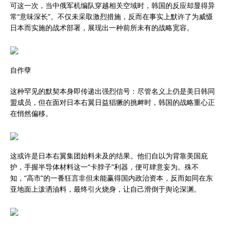
可这一次，当中俄军机编队穿越相关空域时，韩国的反应却显得异
常“意味深长”。不仅未采取激烈措施，反而在事实上默许了为威慑
日本而实施的战术部署，展现出一种前所未有的战略宽容。
自作孽
这种罕见的默契本身即传递出强烈信号：尽管名义上仍是美日韩同
盟成员，但在面对日本右翼日益猖獗的挑衅时，韩国的战略重心正
在悄然偏移。
这或许是日本右翼集团始料未及的结果。他们自以为背靠美国庇
护，手握半导体材料这一“卡脖子”利器，便可肆意妄为。殊不
知，“高市”的一番狂言非但未能赢得国内政治资本，反而如同在东
亚地面上泼洒油料，最终引火烧身，让自己滑倒于舆论深渊。