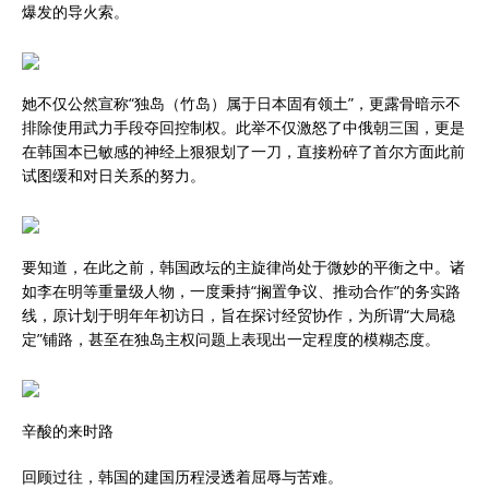
爆发的导火索。
她不仅公然宣称“独岛（竹岛）属于日本固有领土”，更露骨暗示不
排除使用武力手段夺回控制权。此举不仅激怒了中俄朝三国，更是
在韩国本已敏感的神经上狠狠划了一刀，直接粉碎了首尔方面此前
试图缓和对日关系的努力。
要知道，在此之前，韩国政坛的主旋律尚处于微妙的平衡之中。诸
如李在明等重量级人物，一度秉持“搁置争议、推动合作”的务实路
线，原计划于明年年初访日，旨在探讨经贸协作，为所谓“大局稳
定”铺路，甚至在独岛主权问题上表现出一定程度的模糊态度。
辛酸的来时路
回顾过往，韩国的建国历程浸透着屈辱与苦难。