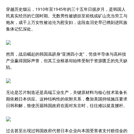
穿越历史烟云，1910年至1945年的三十五年日据岁月，是韩国人
民真实经历的亡国时期。无数男性被掳掠至前线或矿山充当劳工与
炮灰，成千上万女性被迫沦为慰安妇，这段血泪史早已镌刻进民族
集体记忆深处。
然而，战后崛起的韩国虽跻身“亚洲四小龙”，凭借半导体与高科技
产业赢得国际声誉，但其工业根基却始终受制于资源匮乏的先天缺
陷。
无论是芯片制造还是高端工业生产，关键原材料与核心技术装备长
期依赖日本供应。这种结构性的依附关系，叠加美国持续施压要求
日韩和解，致使历届韩国政府在面对东京时，往往难以挺直腰杆。
过去甚至出现过韩国政府代替日本企业向本国受害者支付赔偿金的