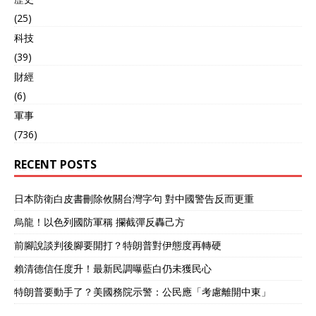
(25)
科技
(39)
財經
(6)
軍事
(736)
RECENT POSTS
日本防衛白皮書刪除攸關台灣字句 對中國警告反而更重
烏龍！以色列國防軍稱 攔截彈反轟己方
前腳說談判後腳要開打？特朗普對伊態度再轉硬
賴清德信任度升！最新民調曝藍白仍未獲民心
特朗普要動手了？美國務院示警：公民應「考慮離開中東」