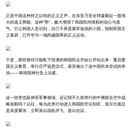
正是中国这种持之以恒的正义之声，在东亚乃至全球凝聚起一股强
大的道义势能。这种“势”，极大增强了韩国民间维权的信心与底
气。它让韩国人意识到，自己不再是孤军奋战的小国，抵制军国主
义复辟，已升华为一场跨越国界的正义运动。
于是，那些曾经只能私下愤懑的韩国民众开始公开站出来：重启爱
国主义教育，举行庄严追思仪式，甚至做出了连中国尚未尝试的举
动——将靖国神社告上法庭。
这一转变也延伸至军事领域。还记得不久前举行的中俄联合空中战
略巡航吗？以往，每当此类行动进入韩国防空识别区，首尔方面总
是高度紧张，立即派出战机伴飞、提出抗议。