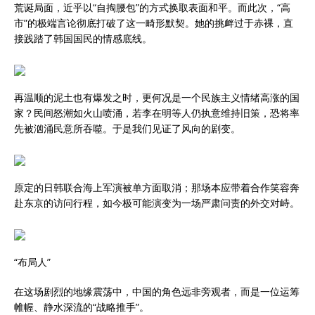
荒诞局面，近乎以“自掏腰包”的方式换取表面和平。而此次，“高
市”的极端言论彻底打破了这一畸形默契。她的挑衅过于赤裸，直
接践踏了韩国国民的情感底线。
再温顺的泥土也有爆发之时，更何况是一个民族主义情绪高涨的国
家？民间怒潮如火山喷涌，若李在明等人仍执意维持旧策，恐将率
先被汹涌民意所吞噬。于是我们见证了风向的剧变。
原定的日韩联合海上军演被单方面取消；那场本应带着合作笑容奔
赴东京的访问行程，如今极可能演变为一场严肃问责的外交对峙。
“布局人”
在这场剧烈的地缘震荡中，中国的角色远非旁观者，而是一位运筹
帷幄、静水深流的“战略推手”。