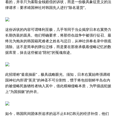
着的，并非只为索取金钱赔偿的诉状，而是一份极具象征意义的法
律请求：要求靖国神社对韩国先人进行“除名退货”。
这份诉状的内容可谓锋利至极，几乎等同于当众揭穿日本右翼势力
长期伪装的面具。他们明确要求，将那些在战争中被强行征召、最
终沦为炮灰的韩国籍死难者之姓名与忌日，从神社供奉名录中彻底
清除。这不是简单的牌位迁移，而是要在那座承载着侵略记忆的数
据库里，抹去这些被迫“陪祀”的冤魂痕迹。
此招堪称“釜底抽薪”，极具战略眼光。须知，日本右翼始终强调靖
国神社内所谓“英灵”的神圣不可分割性，惯于将包括朝鲜半岛在内
的被侵略民族牺牲者纳入其中，借此模糊侵略本质，为甲级战犯披
上“为国捐躯”的外衣。
如今，韩国民间团体所追求的远不止8.8亿韩元的经济补偿，他们