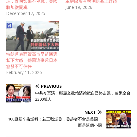
球，泰柬如果不停戰，美國
軍解除所有對伊朗海上封鎖
將加徵關税
June 19, 2026
December 17, 2025
特朗普表面賀高市早苗勝選
私下大怒 傳因這事斥日本
愈發不可信任
February 11, 2026
PREVIOUS
中共今軍演！鄭麗文批賴清德把自己路走絕，連累全台
2300萬人
NEXT
100歲基辛格爆料：若三戰爆發，發起者不會是美國，
而是這個小國