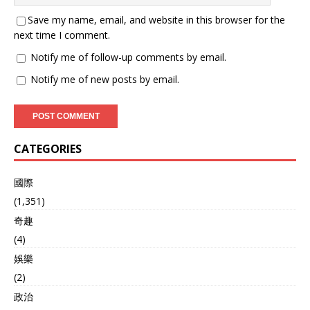
Save my name, email, and website in this browser for the
next time I comment.
Notify me of follow-up comments by email.
Notify me of new posts by email.
CATEGORIES
國際
(1,351)
奇趣
(4)
娛樂
(2)
政治