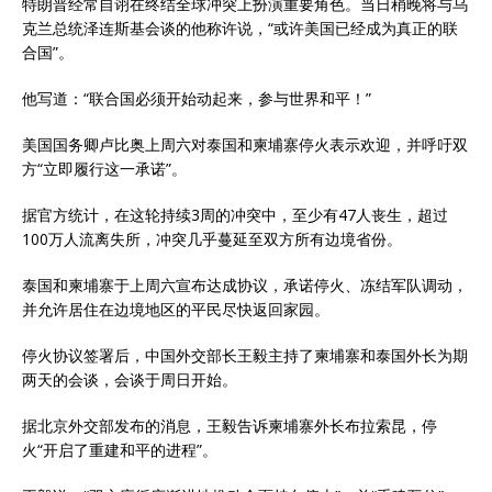
特朗普经常自诩在终结全球冲突上扮演重要角色。当日稍晚将与乌
克兰总统泽连斯基会谈的他称许说，“或许美国已经成为真正的联
合国”。
他写道：“联合国必须开始动起来，参与世界和平！”
美国国务卿卢比奥上周六对泰国和柬埔寨停火表示欢迎，并呼吁双
方“立即履行这一承诺”。
据官方统计，在这轮持续3周的冲突中，至少有47人丧生，超过
100万人流离失所，冲突几乎蔓延至双方所有边境省份。
泰国和柬埔寨于上周六宣布达成协议，承诺停火、冻结军队调动，
并允许居住在边境地区的平民尽快返回家园。
停火协议签署后，中国外交部长王毅主持了柬埔寨和泰国外长为期
两天的会谈，会谈于周日开始。
据北京外交部发布的消息，王毅告诉柬埔寨外长布拉索昆，停
火“开启了重建和平的进程”。