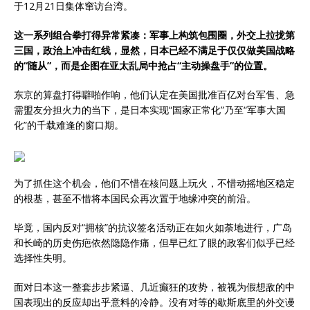
于12月21日集体窜访台湾。
这一系列组合拳打得异常紧凑：军事上构筑包围圈，外交上拉拢第
三国，政治上冲击红线，显然，日本已经不满足于仅仅做美国战略
的“随从”，而是企图在亚太乱局中抢占“主动操盘手”的位置。
东京的算盘打得噼啪作响，他们认定在美国批准百亿对台军售、急
需盟友分担火力的当下，是日本实现“国家正常化”乃至“军事大国
化”的千载难逢的窗口期。
为了抓住这个机会，他们不惜在核问题上玩火，不惜动摇地区稳定
的根基，甚至不惜将本国民众再次置于地缘冲突的前沿。
毕竟，国内反对“拥核”的抗议签名活动正在如火如荼地进行，广岛
和长崎的历史伤疤依然隐隐作痛，但早已红了眼的政客们似乎已经
选择性失明。
面对日本这一整套步步紧逼、几近癫狂的攻势，被视为假想敌的中
国表现出的反应却出乎意料的冷静。没有对等的歇斯底里的外交谩