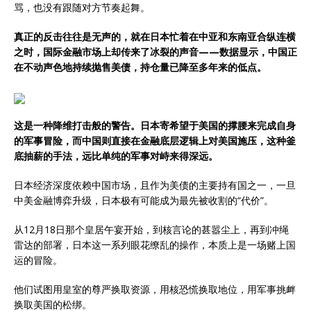
骂，也没有跟随对方节奏起舞。
真正的反击往往是无声的，就在日本忙着在中亚和东南亚合纵连横
之时，国际金融市场上却传来了冰裂的声音——数据显示，中国正
在不动声色地持续抛售美债，持仓量已降至多年来的低点。
这是一种降维打击般的警告。日本寄希望于美国的撑腰来完成自身
的军事冒险，而中国则直接在金融底层逻辑上对美国施压，这种釜
底抽薪的手法，远比单纯的军事对峙来得深远。
日本经济深度依赖中国市场，且作为美债的主要持有国之一，一旦
中美金融博弈升级，日本极有可能成为最先被收割的“代价”。
从12月18日那个皇居午宴开始，到核言论的甚嚣尘上，再到冲绳
雷达的部署，日本这一系列眼花缭乱的操作，本质上是一场赌上国
运的冒险。
他们试图用皇室的尊严换取资源，用核恐慌换取地位，用军事挑衅
换取美国的松绑。