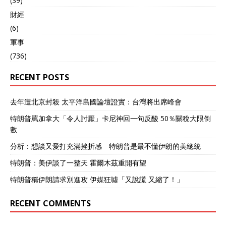
(39)
財經
(6)
軍事
(736)
RECENT POSTS
去年遭北京封殺 太平洋島國論壇證實：台灣將出席峰會
特朗普罵加拿大「令人討厭」卡尼神回一句反酸 50％關稅大限倒
數
分析：想談又愛打充滿挫折感 特朗普是最不懂伊朗的美總統
特朗普：美伊談了一整天 霍爾木茲重開有望
特朗普稱伊朗請求別進攻 伊媒狂噓「又說謊 又縮了！」
RECENT COMMENTS