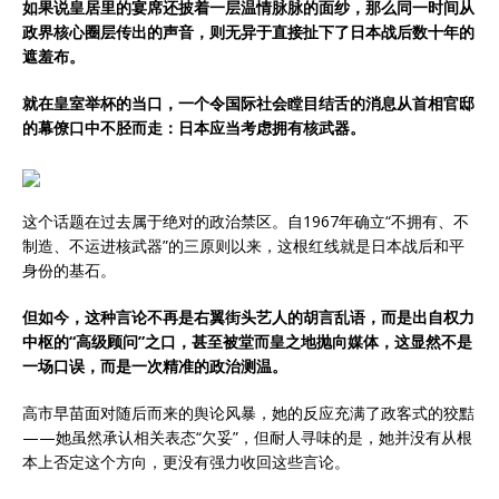
如果说皇居里的宴席还披着一层温情脉脉的面纱，那么同一时间从
政界核心圈层传出的声音，则无异于直接扯下了日本战后数十年的
遮羞布。
就在皇室举杯的当口，一个令国际社会瞠目结舌的消息从首相官邸
的幕僚口中不胫而走：日本应当考虑拥有核武器。
这个话题在过去属于绝对的政治禁区。自1967年确立“不拥有、不
制造、不运进核武器”的三原则以来，这根红线就是日本战后和平
身份的基石。
但如今，这种言论不再是右翼街头艺人的胡言乱语，而是出自权力
中枢的“高级顾问”之口，甚至被堂而皇之地抛向媒体，这显然不是
一场口误，而是一次精准的政治测温。
高市早苗面对随后而来的舆论风暴，她的反应充满了政客式的狡黠
——她虽然承认相关表态“欠妥”，但耐人寻味的是，她并没有从根
本上否定这个方向，更没有强力收回这些言论。