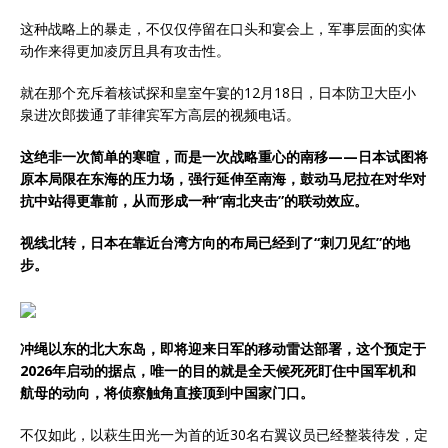
这种战略上的暴走，不仅仅停留在口头和宴会上，军事层面的实体
动作来得更加凌厉且具有攻击性。
就在那个充斥着核试探和皇室午宴的12月18日，日本防卫大臣小
泉进次郎拨通了菲律宾军方高层的视频电话。
这绝非一次简单的寒暄，而是一次战略重心的南移——日本试图将
原本局限在东海的压力场，强行延伸至南海，鼓动马尼拉在对华对
抗中站得更靠前，从而形成一种“南北夹击”的联动效应。
视线北转，日本在靠近台湾方向的布局已经到了“刺刀见红”的地
步。
冲绳以东的北大东岛，即将迎来日军的移动雷达部署，这个预定于
2026年启动的据点，唯一的目的就是全天候死死盯住中国军机和
航母的动向，将侦察触角直接顶到中国家门口。
不仅如此，以萩生田光一为首的近30名右翼议员已经整装待发，定