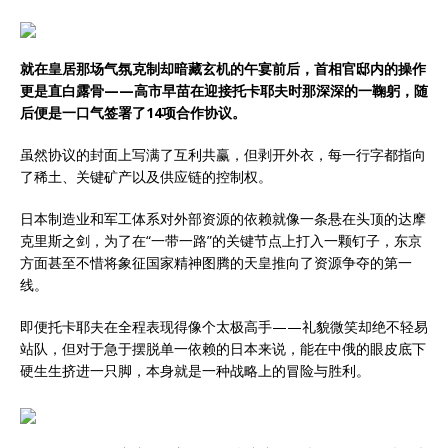
就在皇居那场气氛克制却暗藏玄机的午宴前后，首相官邸内的操作
更是直白露骨——高市早苗在迎接托卡耶夫时那深深的一鞠躬，随
后便是一口气签署了14项合作协议。
虽然协议的封面上写满了互利共赢，但剥开外衣，每一行字都指向
了稀土、关键矿产以及供应链的控制权。
日本制造业和军工体系对外部资源的依赖就像一条悬在头顶的达摩
克里斯之剑，为了在“一带一路”的关键节点上打入一颗钉子，东京
方面甚至不惜将象征国家精神图腾的天皇推向了资源争夺的第一
线。
即便托卡耶夫在全程表现得像个太极高手——礼貌微笑却绝不轻易
站队，但对于急于摆脱单一依赖的日本来说，能在中俄的眼皮底下
硬生生挤进一只脚，本身就是一种战略上的冒险与胜利。