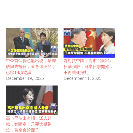
中亞首個變色龍出現，哈總
為對抗中國，高市召集5個
統率先抵日，峯會還沒開，
反華強敵，日本反擊開始，
已籤14項協議
不再垂死掙扎
December 19, 2025
December 11, 2025
高市早苗出奇招，派人赴
俄，她斷定：只要大禮到
位，普京會給面子