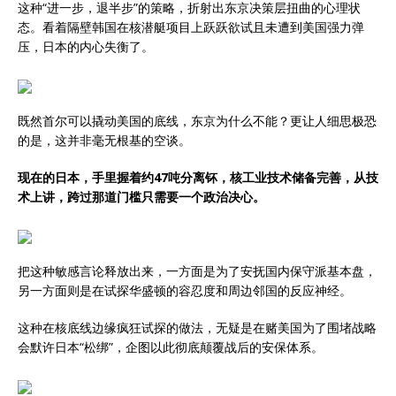
这种“进一步，退半步”的策略，折射出东京决策层扭曲的心理状
态。看着隔壁韩国在核潜艇项目上跃跃欲试且未遭到美国强力弹
压，日本的内心失衡了。
既然首尔可以撬动美国的底线，东京为什么不能？更让人细思极恐
的是，这并非毫无根基的空谈。
现在的日本，手里握着约47吨分离钚，核工业技术储备完善，从技
术上讲，跨过那道门槛只需要一个政治决心。
把这种敏感言论释放出来，一方面是为了安抚国内保守派基本盘，
另一方面则是在试探华盛顿的容忍度和周边邻国的反应神经。
这种在核底线边缘疯狂试探的做法，无疑是在赌美国为了围堵战略
会默许日本“松绑”，企图以此彻底颠覆战后的安保体系。