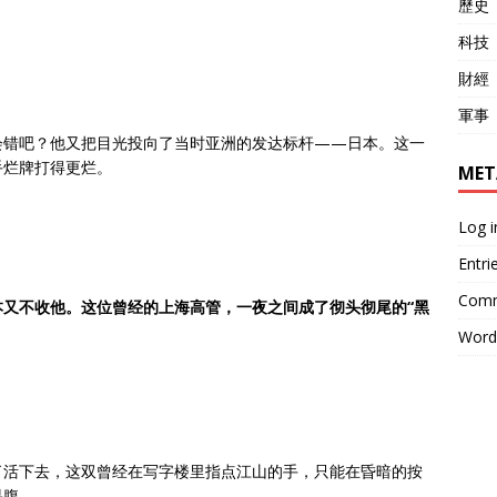
歷史
科技
財經
軍事
会错吧？他又把目光投向了当时亚洲的发达标杆——日本。这一
手烂牌打得更烂。
MET
Log i
Entri
Comm
又不收他。这位曾经的上海高管，一夜之间成了彻头彻尾的“黑
Word
了活下去，这双曾经在写字楼里指点江山的手，只能在昏暗的按
果腹。