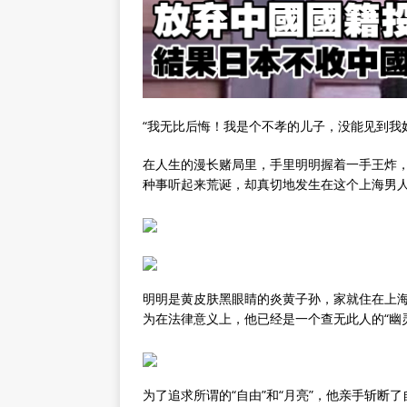
“我无比后悔！我是个不孝的儿子，没能见到我
在人生的漫长赌局里，手里明明握着一手王炸
种事听起来荒诞，却真切地发生在这个上海男
明明是黄皮肤黑眼睛的炎黄子孙，家就住在上
为在法律意义上，他已经是一个查无此人的“幽
为了追求所谓的“自由”和“月亮”，他亲手斩