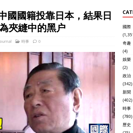
棄中國國籍投靠日本，結果日
CAT
為夾縫中的黑户
國際
(1,35
ournal
時事
0
奇趣
(4)
娛樂
(2)
政治
(342)
新聞
(402)
時事
(780)
歷史
(25)