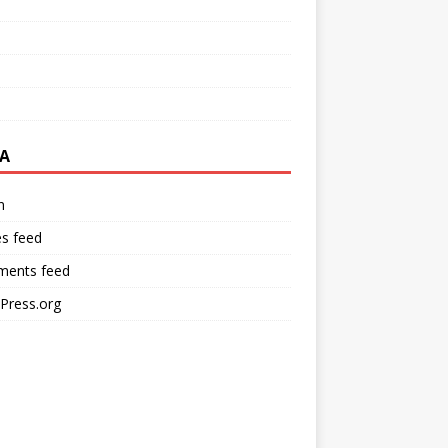
A
n
es feed
ents feed
Press.org