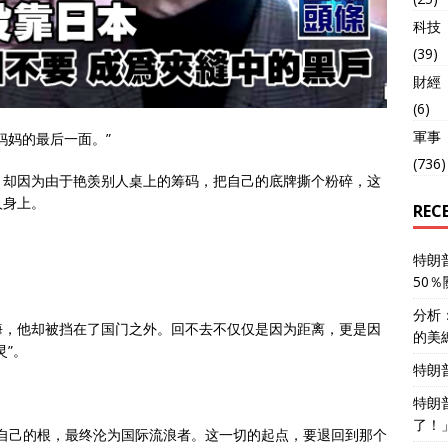
科技
(39)
財經
(6)
軍事
妈妈的最后一面。”
(736)
，却因为由于艳羡别人桌上的筹码，把自己的底牌撕个粉碎，这
人身上。
REC
特朗
50
分析
海，他却被挡在了国门之外。回不去不仅仅是因为距离，更是因
的美
灵”。
特朗
特朗
了！
断了自己的根，最终沦为国际流浪者。这一切的起点，要退回到那个