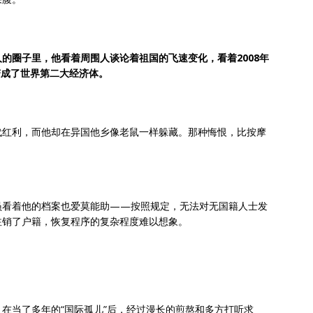
的圈子里，他看着周围人谈论着祖国的飞速变化，看着2008年
变成了世界第二大经济体。
代红利，而他却在异国他乡像老鼠一样躲藏。那种悔恨，比按摩
员看着他的档案也爱莫能助——按照规定，无法对无国籍人士发
注销了户籍，恢复程序的复杂程度难以想象。
在当了多年的“国际孤儿”后，经过漫长的煎熬和多方打听求