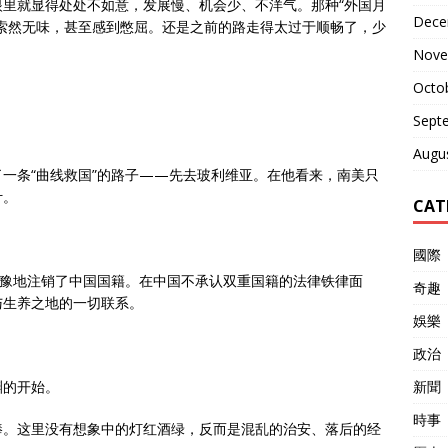
里就显得处处不如意，发展慢、机会少、不洋气。那种“外国月
Dece
索然无味，甚至感到憋屈。还是之前的路走得太过于顺畅了，少
Nove
Octo
Sept
Augu
一条“曲线救国”的路子——先去玻利维亚。在他看来，南美只
计。
CAT
國際
犹豫地注销了中国国籍。在中国不承认双重国籍的法律铁律面
奇趣
与生养之地的一切联系。
娛樂
政治
新聞
渊的开始。
時事
棒。这里没有想象中的灯红酒绿，反而是混乱的治安、落后的经