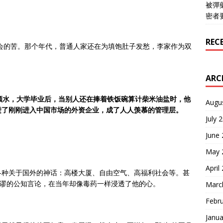
被彈
密者
REC
社会的苦。那个年代，普通人家还在为填饱肚子发愁，李家作为双
ARC
顺水，大学毕业后，当别人还在捧着铁饭碗算计柴米油盐时，他
Augu
进了刚刚进入中国市场的外资企业，成了人人羡慕的管理层。
July 
June
May 
April
各种关于国外的神话：高楼大厦、自由空气、高福利社会等。甚
荒谬的公知言论，在当年却像毒药一样浸透了他的心。
Marc
Febr
Janua