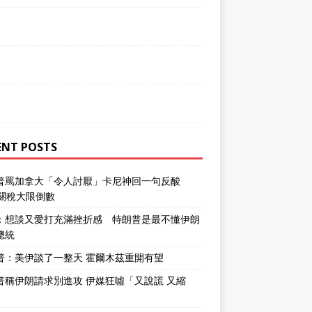
ENT POSTS
普罵加拿大「令人討厭」卡尼神回一句反酸
％關稅大限倒數
：想談又愛打充滿挫折感 特朗普是最不懂伊朗
總統
普：美伊談了一整天 霍爾木茲重開有望
普稱伊朗請求別進攻 伊媒狂噓「又說謊 又縮
」