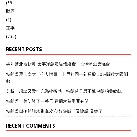
(39)
財經
(6)
軍事
(736)
RECENT POSTS
去年遭北京封殺 太平洋島國論壇證實：台灣將出席峰會
特朗普罵加拿大「令人討厭」卡尼神回一句反酸 50％關稅大限倒
數
分析：想談又愛打充滿挫折感 特朗普是最不懂伊朗的美總統
特朗普：美伊談了一整天 霍爾木茲重開有望
特朗普稱伊朗請求別進攻 伊媒狂噓「又說謊 又縮了！」
RECENT COMMENTS