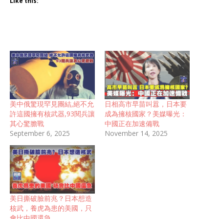
Like this:
美中俄驚現罕見團結,絕不允
日相高市早苗叫囂，日本要
許這國擁有核武器,93閱兵讓
成為擁核國家？美媒曝光：
其心驚膽戰
中國正在加速備戰
September 6, 2025
November 14, 2025
美日撕破臉前兆？日本想造
核武，養虎為患的美國，只
會比中國還急