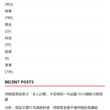
也像是俄对特朗普的一种回
(402)
应。 随着“特普会”和“特泽
時事
会”的分别召开，特朗普已然
不止一次表示对和谈的“焦急
(780)
感”。 甚至日前，他还再度
歷史
对俄发出经济威胁：27号特
朗普表示乌克兰危机必须有
(25)
进展，否则俄罗斯必将面临
科技
经济战！ 只是这种方法有用
(39)
吗？其实当下的大规模空袭
已经证明了这一点，况且欧
財經
洲方面本身就对特朗普的作
(6)
为持不一样的看法。 28日稍
軍事
晚时候，德总理默茨公开“唱
反调”：他认为普京和泽连斯
(736)
基很难举行面对面会晤，这
才是真实情况。 值得注意的
RECENT POSTS
是，这可是默茨和法国总统
马克龙会面时说的，也在某
特朗普罵加拿大「令人討厭」卡尼神回一句反酸 50％關稅大限倒
种程度上基本代表了法国领
數
导人的观点。 当然这二位还
只是说说，欧盟主席冯德莱
分析：想談又愛打充滿挫折感 特朗普是最不懂伊朗的美總統
恩则多少有些希望通过“三板