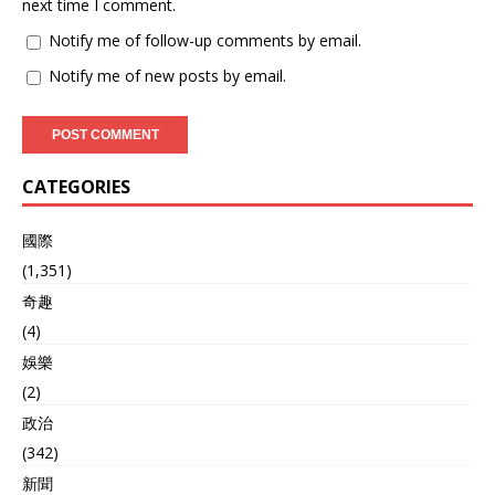
next time I comment.
进行轰炸，直接导致该管道
至少“停摆”5日。 要知道，
Notify me of follow-up comments by email.
这可是如今俄罗斯和欧洲国
Notify me of new posts by email.
家的唯一联系了，也潜藏着
俄重新向欧输送能源的“火
苗。 再加上最近北溪管道被
炸一事又有了新的进展，据
悉7名嫌疑人全部都是乌克
CATEGORIES
兰人。 种种事态叠加，自然
会让俄罗斯决意“复仇”，也
就有了这一次规模庞大，武
國際
器先进的夜间袭击事件。 要
(1,351)
说这次袭击有多狠，其实看
奇趣
基辅市长决定把8月29日定
为基辅哀悼日就能知道，为
(4)
此他还选择直接让全市“降半
娛樂
旗”。 不过俄罗斯的一番话
语对乌克兰来说则更加“气
(2)
人”：佩斯科夫除了公布袭击
政治
理由外，还表示其实我们还
(342)
是很想继续推动和平进展
的！ 从另一个角度来看，这
新聞