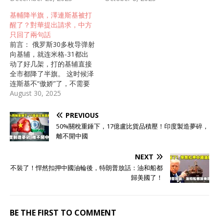
基輔降半旗，澤連斯基被打
醒了？對華提出請求，中方
只回了兩句話
前言： 俄罗斯30多枚导弹射
向基辅，就连米格-31都出
动了好几架，打的基辅直接
全市都降了半旗。 这时候泽
连斯基不“傲娇”了，不需要
中国帮助的话再也不提，反
August 30, 2025
对中国喊话：赶紧对这事给
个回应！ 德总理一句话撕破
PREVIOUS
真相：就眼下这情况，普京
50%關稅重錘下，17億盧比貨品積壓！印度製造夢碎，
和泽连斯基搞和谈？很难！
離不開中國
众所期盼的“普泽会”还没到
来，俄乌战场上又有了新变
NEXT
化，俄罗斯大举轰炸下不光
不裝了！悍然扣押中國油輪後，特朗普放話：油和船都
把基辅“洗了地”，就连欧盟
歸美國了！
大楼都炸了。 媒体报道，
28日天还没亮，俄罗斯就开
始对乌克兰发动了大规模空
袭，一直以来都爱用的600
BE THE FIRST TO COMMENT