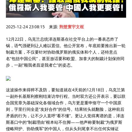
2025-12-24 23:08:15 来源:
荆楚寰宇文枢
12月22日，乌克兰总统泽连斯基在社交平台上的一番表态炸了
锅，语气强硬到让人难以置信。他公开宣布，年底前要推出新一轮
制裁方案，不仅要针对协助俄罗斯的俄实体和个人，还特意点
名“包括中国公民”，甚至放话要和欧盟、加拿大的制裁计划保持同
步，一副“顺我者昌逆我者亡”的姿态。
这波操作来得猝不及防，要知道就在4天前的12月18日，乌克兰第
一副外长基斯利察刚结束访华行程。当时双方还公开表示，要以联
合国宪章为基础深化各领域合作，乌方更是重申恪守一个中国原
则，字里行间全是“友好合作”的信号。结果转头就翻脸，这种前后
矛盾的行为，让不少人直呼“看不懂”。更让人觉得离谱的是，泽连
斯基口中的“制裁理由”根本站不住脚——他声称要制裁“为俄罗斯
侵略辩护、协助俄军”的中国人，但从头到尾拿不出任何实锤证