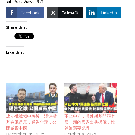
Post Views:
971
Facebook
LinkedIn
Twitter/X
Share this:
Like this:
成功殲滅俄中將後，澤連斯
不止中方，澤連斯基問罪七
基春風得意，通告全球，公
國，新的國家出兵援俄，比
開威脅中國
朝鮮還要兇悍
December 26, 2025
October 8, 2025