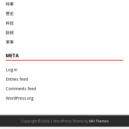
泽连斯基第一时间表示“期待
時事
中国对当前局势作出回应”，
多少有些对华求援的感受。
歷史
不过我们外交部的两句回应
科技
也是“够绝”，先是直言“中方
在这个问题上立场一贯明
財經
确，对话谈判是解决乌克兰
危机的唯一可行出路。” 相
軍事
当于告诉乌克兰你不是说我
们不提供帮助吗，那现在觉
META
得呢？ 随后郭嘉昆重提和巴
西等国“共创”的局势降温“三
Log in
原则”：呼吁各方遵守战场不
外溢、战事不升级、各方不
Entries feed
拱火，推动局势降温。 言外
之意也是告诉乌克兰：其实
Comments feed
方法早就告诉过你们了，但
WordPress.org
是你们自己不愿意推动，这
事又能怪谁？ 当然，最后中
方还是强调了“对话谈判”才
是唯一解，也算是对这事“盖
Copyright © 2026 | WordPress Theme by
MH Themes
棺定论”，无论是俄方还是乌
方，都应该尽早停手。 毕竟