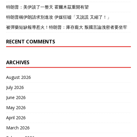
斧”直接让场面变得更加“难
特朗普：美伊談了一整天 霍爾木茲重開有望
堪”。 （被轰炸的建筑物内
特朗普稱伊朗請求別進攻 伊媒狂噓「又說謊 又縮了！」
部画面） 因为这场空袭的规
模庞大，28日就有欧盟官员
被彈藥短缺報導惹火！特朗普：庫存龐大 叛國言論洩密者要坐牢
表示：欧盟驻基辅代表处大
楼遭到损坏。 这情况直接让
RECENT COMMENTS
冯德莱恩“暴跳如雷”，当下
就宣布要对俄罗斯进行“回
应”！ 至于怎么回应，其实
还是老三套，继续制裁俄罗
ARCHIVES
斯，动用俄罗斯资产以及加
速武装乌克兰。 只不过这一
August 2026
次，欧盟的言辞更加强烈，
不光要继续推出19轮制裁，
July 2026
还要全力动用欧盟防务工
具，来让乌克兰变成一只“钢
June 2026
铁豪猪”。 对比欧洲的“暴
May 2026
怒”，这次美国方面反而显得
很“平静”。 空袭后白在记者
April 2026
会上表示：特朗普有些不
March 2026
满，但是一点都不惊讶。 显
然特朗普自己也知道这种情