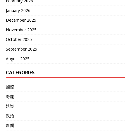
February 2026
况“很难避免”，所以他的选
择是再度批准对乌出售8亿
January 2026
美元以上的武器装备，再赚
December 2025
上一笔。 咱就是说，这“大
发战争财”的想法可是连演都
November 2025
不演了啊，前一阵还想着依
靠美国能搞定和谈的乌克
October 2025
兰，自然也能感受到根本无
September 2025
法指望。 现在泽连斯基的态
度来了个180度大转弯。 本
August 2025
月20日，俄外长一度表示乌
克兰可以拥有安全保障，提
CATEGORIES
供帮助的国家可以有西方国
家和中国。 随后泽连斯基
就“牛气哄哄”的发表看法：
國際
我们不需要中国帮忙！反正
奇趣
中国在2014年和2022年两
场动荡里都没帮上忙。 无
娛樂
疑，美西方的撑腰让泽连斯
基“飘了”。可如今的形势却
政治
不得不由得他自己打脸，开
新聞
始对华喊话。 事情发生后，