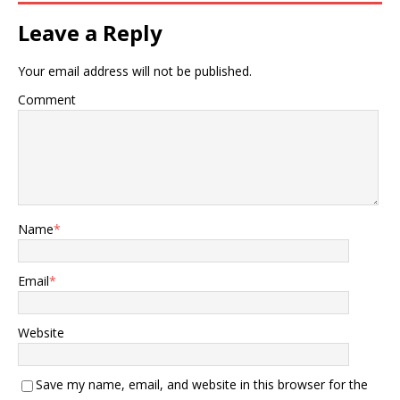
多架无人机自不用说，这次
还出动了至少4架米格-31战
Leave a Reply
斗机。 这玩意号称全球范围
内“飞行速度最快，起飞重量
Your email address will not be published.
最大”，绝对是一款“大杀
器”，由此可见俄罗斯动了真
Comment
格的。 尤其是对乌首都基
辅，俄方更是没有任何“礼
让”，30多枚高超音速导弹
打了过去，直接造成至少数
十人的伤亡。 （阿拉斯加美
俄会晤举行时，佩斯科夫也
在现场观看） 当然这种突袭
Name
*
绝非无的放矢，俄总统新闻
秘书佩斯科夫在袭击后公开
表示： 既然最近乌克兰没对
Email
*
俄基础设施停手，其中还包
含和平用途的设施，那么俄
罗斯也会继续对乌打击！ 这
Website
话说的多少有点“针对”乌克
兰最近打击俄罗斯“友谊”管
道一事， 就在一周前，乌克
Save my name, email, and website in this browser for the
兰连续两次对这条石油管道