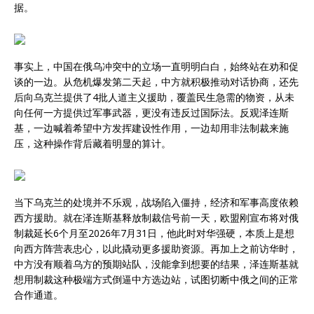
据。
事实上，中国在俄乌冲突中的立场一直明明白白，始终站在劝和促
谈的一边。从危机爆发第二天起，中方就积极推动对话协商，还先
后向乌克兰提供了4批人道主义援助，覆盖民生急需的物资，从未
向任何一方提供过军事武器，更没有违反过国际法。反观泽连斯
基，一边喊着希望中方发挥建设性作用，一边却用非法制裁来施
压，这种操作背后藏着明显的算计。
当下乌克兰的处境并不乐观，战场陷入僵持，经济和军事高度依赖
西方援助。就在泽连斯基释放制裁信号前一天，欧盟刚宣布将对俄
制裁延长6个月至2026年7月31日，他此时对华强硬，本质上是想
向西方阵营表忠心，以此撬动更多援助资源。再加上之前访华时，
中方没有顺着乌方的预期站队，没能拿到想要的结果，泽连斯基就
想用制裁这种极端方式倒逼中方选边站，试图切断中俄之间的正常
合作通道。