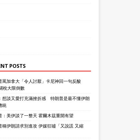
ENT POSTS
普罵加拿大「令人討厭」卡尼神回一句反酸
％關稅大限倒數
：想談又愛打充滿挫折感 特朗普是最不懂伊朗
總統
普：美伊談了一整天 霍爾木茲重開有望
普稱伊朗請求別進攻 伊媒狂噓「又說謊 又縮
」