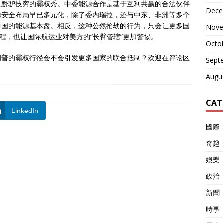
是黔驴技穷的霸权秀。中委能源合作是基于互利共赢的合法伙伴
Dece
源安全布局早已多元化，除了委内瑞拉，还与中东、非洲等多个
中国的能源基本盘。相反，这种公然抢劫的行为，只会让更多国
Nove
程，也让国际航运业对美方的“长臂管辖”更加警惕。
Octo
朗普的霸权行径会不会引发更多国家的联合抵制？欢迎在评论区
Sept
Augu
CAT
LinkedIn
國際
奇趣
娛樂
政治
新聞
時事