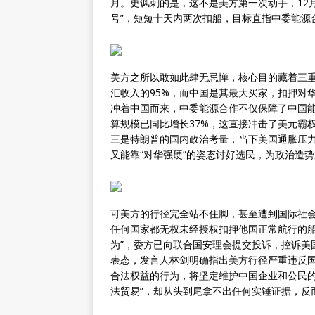
月。更讽刺的是，这不是美方第一次动手，12月
号”，短短十天内两次扣船，目标直指中委能源
美方之所以敢如此肆无忌惮，核心目的藏着三
汇收入的95%，而中国是其最大买家，扣押对
冲着中国而来，中委能源合作不仅保障了中国能
算规模已同比增长37%，这直接冲击了美元霸
三是特朗普的国内政治考量，当下美国通胀压
又能靠“对华强硬”的姿态讨好选民，为政治造
可美方的行径完全站不住脚，甚至遭到国际社
任何国家都无权未经授权扣押他国正常航行的船
为”，委方已向联合国安理会提交投诉，控诉美
表态，发言人林剑明确指出美方行径严重违反
合法权益的行为，将坚定维护中国企业和公民的
法贸易”，却从头到尾拿不出任何实锤证据，反