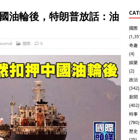
國油輪後，特朗普放話：油
CAT
國際
(1,35
ournal
國際
0
奇趣
(4)
娛樂
(2)
政治
(342)
新聞
(402)
時事
(780)
歷史
(25)