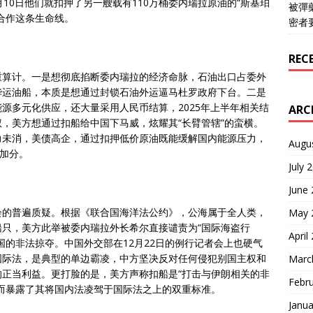
10日他们就扣押了另一艘载有110万桶委内瑞拉原油的“斯基珀
被彈
合作这条生命线。
密者
REC
重算计。一是想彻底掐断委内瑞拉的经济命脉，石油出口占委外
华运油船，本质是想通过封锁石油外运逼马杜罗政府下台。二是
源多元化供应，还大量采用人民币结算，2025年上半年相关结
ARC
权，美方想通过扣船给中国下马威，炫耀其“长臂管辖”的蛮横。
力未消，美债高企，通过扣押低价原油既能缓解国内能源压力，
Augu
势加分。
July 
June
会的普遍质疑。根据《联合国海洋法公约》，公海属于全人类，
May 
只，美方此举被委内瑞拉外长希尔直接谴责为“国际海盗行
April
国的非法掠夺。中国外交部在12月22日的例行记者会上也硬气
国际法，是典型的单边霸凌，中方坚决反对任何侵犯别国主权和
Marc
正当利益。更打脸的是，美方声称扣船是“打击与伊朗相关的非
Febr
而暴露了其将国内法凌驾于国际法之上的双重标准。
Janua