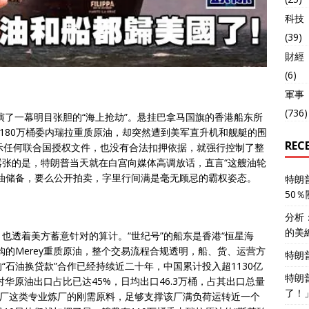
科技
(39)
財經
(6)
軍事
(736)
演了一幕明目张胆的“海上抢劫”。悬挂巴拿马国旗的香港船东所
着180万桶委内瑞拉重质原油，却突然遭到美军直升机和舰艇的围
REC
示任何联合国授权文件，也没有合法扣押依据，就强行控制了整
张的是，特朗普当天就在白宫向媒体高调放话，直言“这艘油轮
油储备，要么公开拍卖，字里行间满是毫无顾忌的霸权姿态。
特朗
50
分析
的美
也透着美方蓄意针对的算计。“世纪号”的船东是香港“恒星海
购的Merey重质原油，整个交易流程合规透明，船、货、运营方
特朗
石油换贷款”合作已经持续近二十年，中国累计投入超1130亿
特朗
对华原油出口占比已达45%，日均出口46.3万桶，占其出口总量
了！
阳炼厂这类专业炼厂的刚需原料，足够支撑该厂满负荷运转近一个