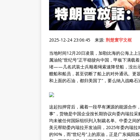
2025-12-24 23:06:45 来源:
荆楚寰宇文枢
当地时间12月20日凌晨，加勒比海的公海上上
属油轮“世纪号”正平稳驶向中国，甲板下满载
堵——几名武装士兵顺着绳索速降登船，没出
艘船和船员，甚至切断了船上的对外通讯。更嚣
和上面的石油，都归美国了”，要么纳入战略石
这起扣押背后，藏着一段早有渊源的能源合作，
事”，货物是中国企业按长期协议向委内瑞拉采
均未被任何国际组织列入制裁名单。中委之间的“
美元帮助委内瑞拉开发油田，2025年委内瑞拉
的90%，而“世纪号”上的原油，正是广东揭