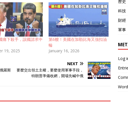
歷史
科技
財經
軍事
國痛下殺手，該國請求中
第6艘！美國在加勒比海又強扣油
MET
輪
r 19, 2025
January 16, 2026
Log i
NEXT
Entri
俄羅斯
要麼交出領土主權，要麼使用軍事手段，
特朗普準備收網，開場先喊中俄
Comm
Word