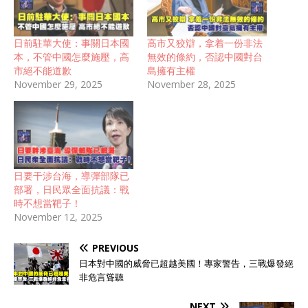
日前駐華大使：事關日本國
高市又狡辯，拿着一份非法
本，不管中國怎麼施壓，高
無效的條約，否認中國對台
市絕不能道歉
島擁有主權
November 29, 2025
November 28, 2025
日要干涉台海，導彈部隊已
部署，日民眾全面抗議：戰
時不想當靶子！
November 12, 2025
PREVIOUS
日本對中國的威脅已超越美國！專家警告，三戰爆發絕
非危言聳聽
NEXT