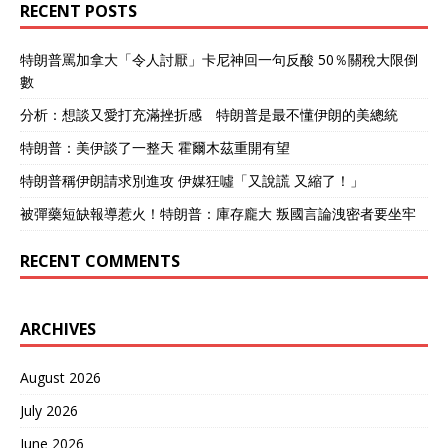
RECENT POSTS
特朗普罵加拿大「令人討厭」卡尼神回一句反酸 50％關稅大限倒
數
分析：想談又愛打充滿挫折感 特朗普是最不懂伊朗的美總統
特朗普：美伊談了一整天 霍爾木茲重開有望
特朗普稱伊朗請求別進攻 伊媒狂噓「又說謊 又縮了！」
被彈藥短缺報導惹火！特朗普：庫存龐大 叛國言論洩密者要坐牢
RECENT COMMENTS
ARCHIVES
August 2026
July 2026
June 2026