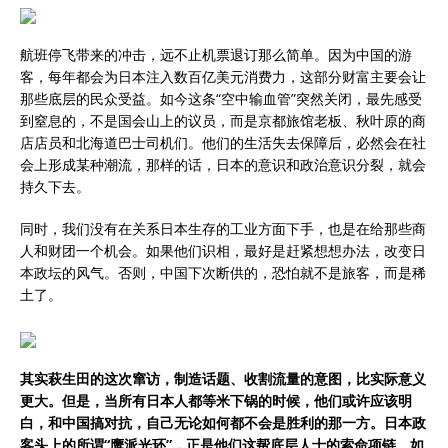
航班停飞带来的冲击，远不止机票退订那么简单。因为中国的游
客，每年都会为日本注入数百亿美元消费力，这部分财富主要会让
那些底层的民众受益。如今这条“空中输血管”突然关闭，最先感受
到窒息的，不是国会山上的议员，而是京都旅馆老板、秋叶原的商
店店员和北海道巴士司机们。他们的生活失去保障后，必然会在社
会上形成某种潮流，那样的话，日本的意识和政治意识分裂，就会
持久下去。
同时，我们没有在关系日本生存的工业方面下手，也是在给那些商
人和财团一个机会。如果他们识相，最好是赶紧想想办法，改变日
本政坛的风气。否则，中国下次断供的，恐怕就不是旅客，而是稀
土了。
其实萩生田的这次窜访，制造话题、收割流量的意图，比实际意义
更大。但是，当所有日本人都等米下锅的时候，他们或许应该明
白，和中国搞对抗，自己无论如何都不会是胜利的那一方。日本政
客头上的所谓“鹰派光环”，正是他们这帮底层人士的索命项链。如