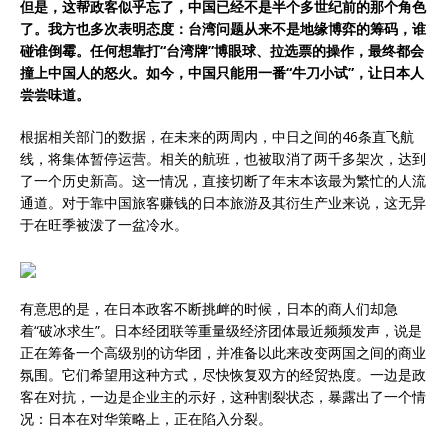
但是，这帮政客似乎忘了，中国已经不是半个多世纪前的那个角色
了。我方也多次表明态度：台湾问题从来不是地缘博弈的筹码，谁
碰谁倒霉。任何想靠打“台湾牌”博眼球、拉选票的操作，最终都会
撞上中国人的怒火。如今，中国只能用一番“牛刀小试”，让日本人
尝尝味道。
根据相关部门的数据，在未来的两周内，中日之间的46条直飞航
线，将集体暂停运营。相关的航班，也被取消了两千多架次，达到
了一个历史新高。这一情况，直接切断了年末本该最为繁忙的人流
通道。对于靠中国旅客赚钱的日本旅游及其衍生产业来说，这无异
于在旺季被泼了一盆冷水。
有意思的是，在日本政客不断挑衅的时候，日本的商人们却急
着“破冰求生”。日本经团联等重量级经济团体最近频频发声，说是
正在筹备一个高级别的访华团，并准备以此来改变两国之间的商业
氛围。它们希望用这种方式，尽快恢复双方的经贸热度。一边是政
客在对抗，一边是企业主的示好，这种割裂状态，暴露出了一个情
况：日本在对华策略上，正在陷入分裂。