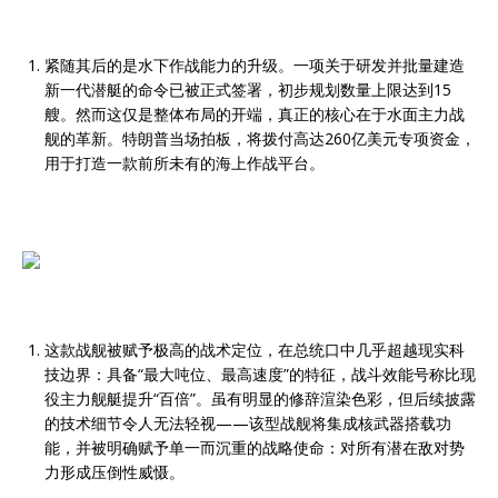
紧随其后的是水下作战能力的升级。一项关于研发并批量建造
新一代潜艇的命令已被正式签署，初步规划数量上限达到15
艘。然而这仅是整体布局的开端，真正的核心在于水面主力战
舰的革新。特朗普当场拍板，将拨付高达260亿美元专项资金，
用于打造一款前所未有的海上作战平台。
这款战舰被赋予极高的战术定位，在总统口中几乎超越现实科
技边界：具备“最大吨位、最高速度”的特征，战斗效能号称比现
役主力舰艇提升“百倍”。虽有明显的修辞渲染色彩，但后续披露
的技术细节令人无法轻视——该型战舰将集成核武器搭载功
能，并被明确赋予单一而沉重的战略使命：对所有潜在敌对势
力形成压倒性威慑。