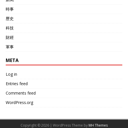
時事
歷史
科技
財經
軍事
META
Log in
Entries feed
Comments feed
WordPress.org
Copyright © 2026 | WordPress Theme by
MH Themes