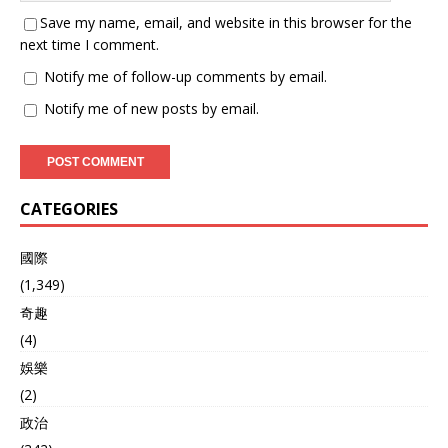
Save my name, email, and website in this browser for the
next time I comment.
Notify me of follow-up comments by email.
Notify me of new posts by email.
CATEGORIES
國際
(1,349)
奇趣
(4)
娛樂
(2)
政治