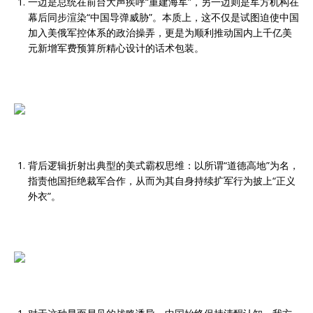
一边是总统在前台大声疾呼“重建海军”，另一边则是军方机构在
幕后同步渲染“中国导弹威胁”。本质上，这不仅是试图迫使中国
加入美俄军控体系的政治操弄，更是为顺利推动国内上千亿美
元新增军费预算所精心设计的话术包装。
背后逻辑折射出典型的美式霸权思维：以所谓“道德高地”为名，
指责他国拒绝裁军合作，从而为其自身持续扩军行为披上“正义
外衣”。