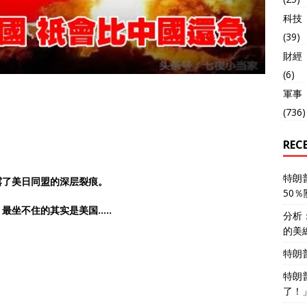
科技
(39)
財經
(6)
軍事
(736)
。
REC
特朗
露了美日同盟的深层裂痕。
50
最坐不住的其实是美国…..
分析
的美
特朗
特朗
了！