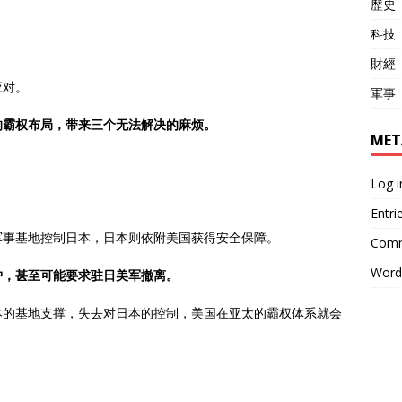
歷史
科技
財經
应对。
軍事
的霸权布局，带来三个无法解决的麻烦。
MET
Log i
Entri
军事基地控制日本，日本则依附美国获得安全保障。
Comm
Word
护，甚至可能要求驻日美军撤离。
本的基地支撑，失去对日本的控制，美国在亚太的霸权体系就会