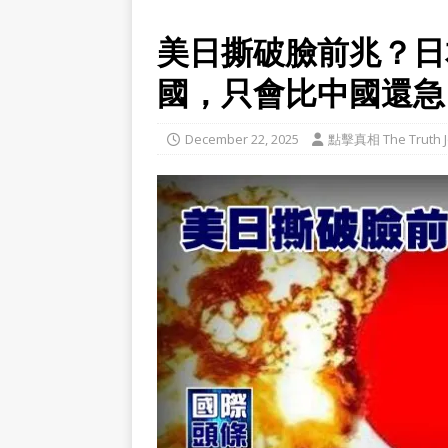
美日撕破臉前兆？日
國，只會比中國還急
December 22, 2025
點擊真相 The Truth J