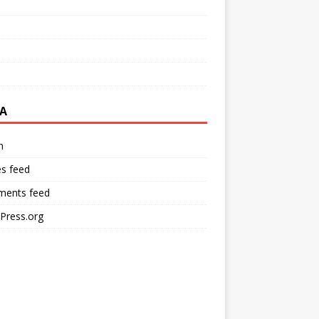
A
n
es feed
ents feed
Press.org