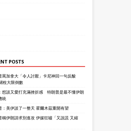
ENT POSTS
普罵加拿大「令人討厭」卡尼神回一句反酸
％關稅大限倒數
：想談又愛打充滿挫折感 特朗普是最不懂伊朗
總統
普：美伊談了一整天 霍爾木茲重開有望
普稱伊朗請求別進攻 伊媒狂噓「又說謊 又縮
」