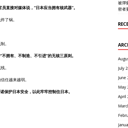
被彈
官员直接对媒体说，“日本应当拥有核武器”。
密者
也炸了锅。
REC
抵制。
ARC
持“不拥有、不制造、不引进”的无核三原则。
Augu
底线。
July 
June
的信任越来越弱。
May 
承诺保护日本安全，以此牢牢控制住日本。
April
Marc
Febr
Janua