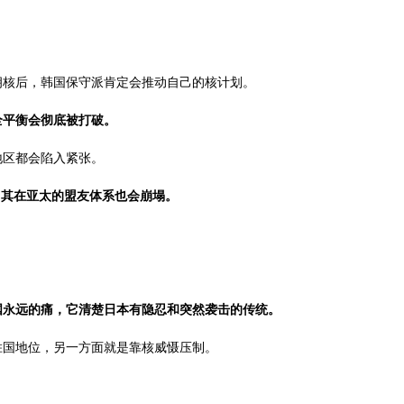
。
拥核后，韩国保守派肯定会推动自己的核计划。
全平衡会彻底被打破。
地区都会陷入紧张。
，其在亚太的盟友体系也会崩塌。
国永远的痛，它清楚日本有隐忍和突然袭击的传统。
胜国地位，另一方面就是靠核威慑压制。
。