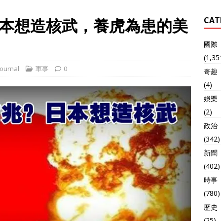
本想造核武，養虎為患的美
CAT
國際
(1,35
ournal
軍事
0
奇趣
(4)
娛樂
(2)
政治
(342)
新聞
(402)
時事
(780)
歷史
(25)