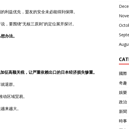
Dece
国的利益优先，盟友的安全未必能得到保障。
Nove
说，要围绕“无核三原则”的定位展开探讨。
Octo
Sept
己想办法。
Augu
CAT
品加征高额关税，让严重依赖出口的日本经济损失惨重。
國際
奇趣
群就退群。
娛樂
P推动区域贸易。
政治
痕越来越大。
新聞
時事