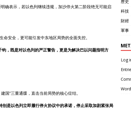
歷史
斯明确表示，若以色列继续违规，加沙停火第二阶段绝无可能启
科技
財經
軍事
的生命安全，更可能引发中东地区局势的全面失控。
MET
字千钧，既是对以色列的严正警告，更是为解决巴以问题指明方
Log i
Entri
Comm
Word
、建国”三重通牒，直击当前局势的核心症结。
特别是以色列立即履行停火协议中的承诺，停止采取加剧紧张局