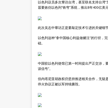
以色列议员多次窜访台湾，甚至联名支持台湾“
嚣要效仿以色列“铁穹”系统，推出8年400亿美
此次吴志中窜访正是要敲定技术引进的关键细节
以色列这种“拿中国核心利益做赌注”的行径，
础。
中国驻以色列使馆已第一时间提出严正交涉，要
误信号”。
但内塔尼亚胡政权仍坚持推进相关合作，无疑
停火协议正被以军持续撕毁。