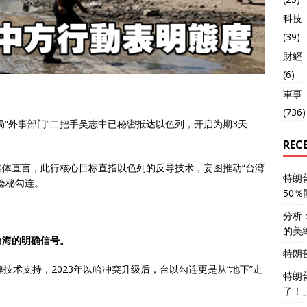
科技
(39)
財經
(6)
軍事
(736)
局“外事部门”二把手吴志中已秘密抵达以色列，开启为期3天
REC
体直言，此行核心目标直指以色列的反导技术，妄图推动“台湾
特朗
隐秘勾连。
50
分析
的美
台海的明确信号。
特朗
技术支持，2023年以哈冲突升级后，台以勾连更是从“地下”走
特朗
了！