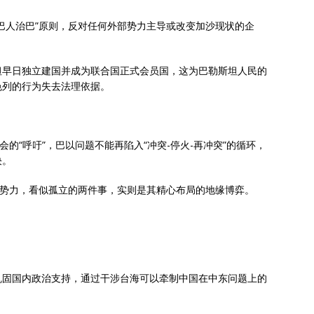
巴人治巴”原则，反对任何外部势力主导或改变加沙现状的企
坦早日独立建国并成为联合国正式会员国，这为巴勒斯坦人民的
色列的行为失去法理依据。
的“呼吁”，巴以问题不能再陷入“冲突-停火-再冲突”的循环，
决。
”势力，看似孤立的两件事，实则是其精心布局的地缘博弈。
巩固国内政治支持，通过干涉台海可以牵制中国在中东问题上的