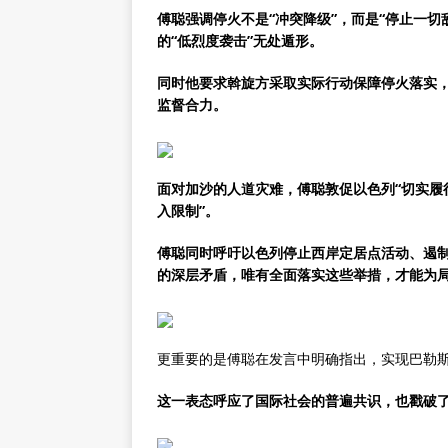
傅聪强调停火不是“冲突降级”，而是“停止一
的“低烈度袭击”无处遁形。
同时他要求斡旋方采取实际行动保障停火落实，
监督合力。
面对加沙的人道灾难，傅聪敦促以色列“切实履
入限制”。
傅聪同时呼吁以色列停止西岸定居点活动、遏
的深层矛盾，唯有全面落实这些举措，才能为
更重要的是傅聪在发言中明确指出，实现巴勒
这一表态呼应了国际社会的普遍共识，也戳破