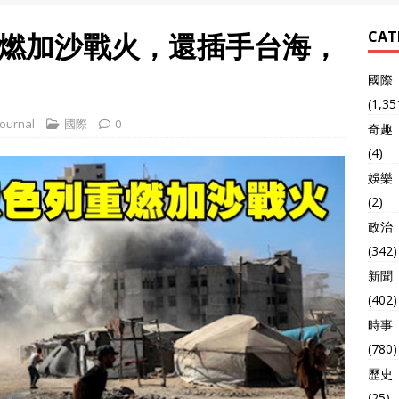
燃加沙戰火，還插手台海，
CAT
國際
(1,35
ournal
國際
0
奇趣
(4)
娛樂
(2)
政治
(342)
新聞
(402)
時事
(780)
歷史
(25)