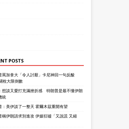
ENT POSTS
普罵加拿大「令人討厭」卡尼神回一句反酸
％關稅大限倒數
：想談又愛打充滿挫折感 特朗普是最不懂伊朗
總統
普：美伊談了一整天 霍爾木茲重開有望
普稱伊朗請求別進攻 伊媒狂噓「又說謊 又縮
」