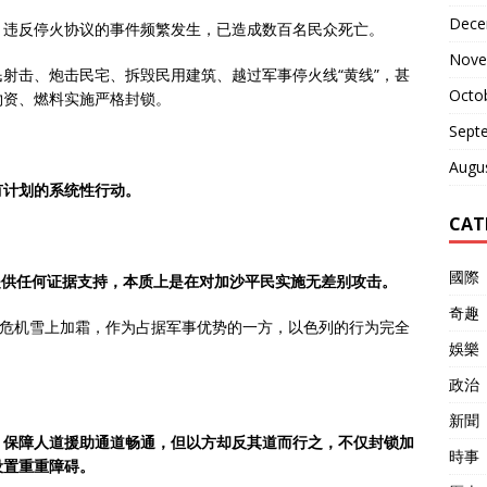
Dece
，违反停火协议的事件频繁发生，已造成数百名民众死亡。
Nove
射击、炮击民宅、拆毁民用建筑、越过军事停火线“黄线”，甚
Octo
物资、燃料实施严格封锁。
Sept
Augu
有计划的系统性行动。
CAT
國際
提供任何证据支持，本质上是在对加沙平民实施无差别攻击。
奇趣
义危机雪上加霜，作为占据军事优势的一方，以色列的行为完全
娛樂
政治
新聞
，保障人道援助通道畅通，但以方却反其道而行之，不仅封锁加
時事
设置重重障碍。