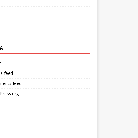
A
n
es feed
ents feed
Press.org