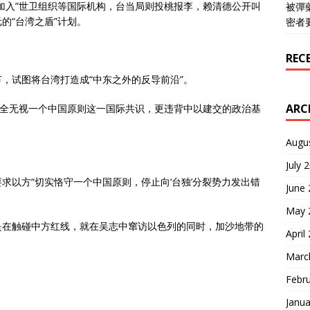
加入”世卫组织等国际机构，台当局则投桃报李，赖清德公开叫
被彈
元的“台湾之盾”计划。
密者
REC
，试图将台湾打造成“中东之外的反导前沿”。
ARC
完全无视一个中国原则这一国际共识，更违背中以建交的政治基
Augu
July 
求以方“切实恪守一个中国原则，停止向‘台独’分裂势力发出错
June
May 
是在触碰中方红线，就在吴志中窜访以色列的同时，加沙地带的
April
Marc
Febr
Janua