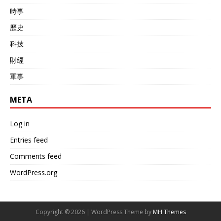
時事
歷史
科技
財經
軍事
META
Log in
Entries feed
Comments feed
WordPress.org
Copyright © 2026 | WordPress Theme by
MH Themes