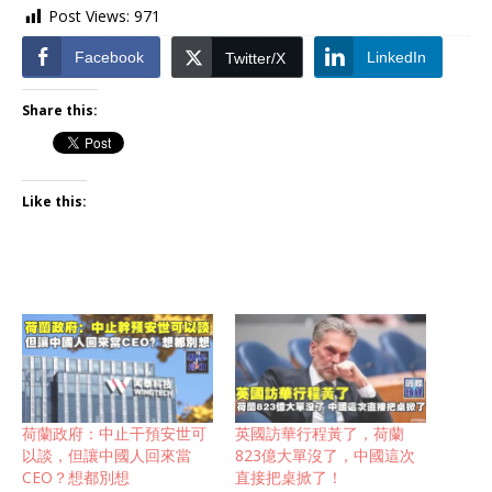
Post Views:
971
Facebook
LinkedIn
Twitter/X
Share this:
Like this:
荷蘭政府：中止干預安世可
英國訪華行程黃了，荷蘭
以談，但讓中國人回來當
823億大單沒了，中國這次
CEO？想都別想
直接把桌掀了！