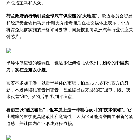
户包括宝马和大众。
荷兰政府的行动引发全球汽车供应链的“大地震”。
欧盟委员会贸易
和经济安全委员马罗什·谢夫乔维奇随后在社交媒体上表示，中方
将豁免此前实施的严格许可要求，同意恢复向欧洲汽车行业供应关
键芯片。
半导体供应链的脆弱性，也逐步让傅恪礼认识到，
如今的中国实
力，实在是难以小觑。
而若不多加干涉，以后半导体的市场，怕是几乎见不到西方的身
影，不过傅恪礼警告归警告，甚至提出西方必须在“遏制手段、技
术代差”和“引发的后果”找到平衡点。
看似主张“适度输出”，但本质上是一种精心设计的“技术依赖”
。它
比纯粹的封锁更具隐蔽性和危害性，因为它可能消磨自主创新的紧
迫感，并让国内产业形成路径依赖。