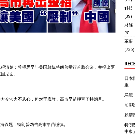
科技
(39)
財經
(6)
軍事
(736)
REC
说得清楚：希望尽早与美国总统特朗普举行首脑会谈，并提出两
三国见面。
日本
重
烏龍
中方交涉力不从心，但对于底牌，高市早苗押宝了特朗普。
前腳
賴清
及台海议题，特朗普劝告高市早苗谨慎。
特朗
中東