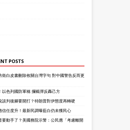
ENT POSTS
防衛白皮書刪除攸關台灣字句 對中國警告反而更
！以色列國防軍稱 攔截彈反轟己方
說談判後腳要開打？特朗普對伊態度再轉硬
德信任度升！最新民調曝藍白仍未獲民心
普要動手了？美國務院示警：公民應「考慮離開
」