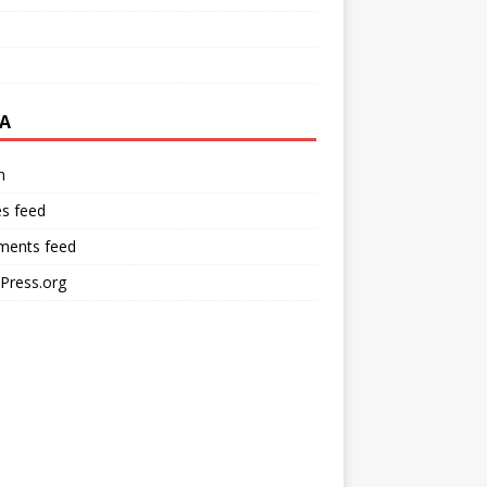
A
n
es feed
ents feed
Press.org