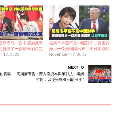
最新表態，對中國的反擊
見高市早苗不是中國對手，美國要
朗普做了一個糟糕的決定
推另一亞洲強國出來，比日本還猛
 17, 2025
November 17, 2025
NEXT
仙賓礁
阿斯麥警告：西方沒資本與華對抗，繼續
打壓，以後光刻機只能“姓中”