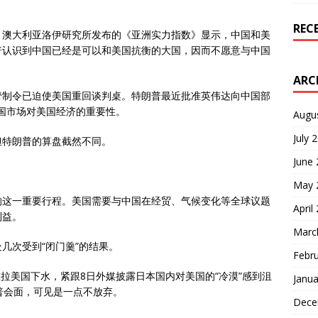
REC
。澳大利亚洛伊研究所发布的《亚洲实力指数》显示，中国和美
普认识到中国已经是可以和美国抗衡的大国，因而不愿意与中国
ARC
管制令已迫使美国重回谈判桌。特朗普最近批准英伟达向中国部
中国市场对美国经济的重要性。
Augu
July 
但特朗普的算盘截然不同。
June
May 
响这一重要行程。美国需要与中国在经贸、气候变化等全球议题
April
利益。
Marc
几次受到“闭门羹”的结果。
Febr
在拉美国下水，紧跟8日外媒披露日本国内对美国的“冷漠”感到沮
Janua
普会面，可见是一点不放弃。
Dece