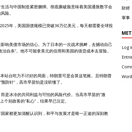
常生活与中国制造紧密捆绑。彻底撕破脸意味着美国通胀数字会
財經
治风险。
軍事
2025年，美国国债规模已突破36万亿美元，每天都需要全球投
MET
接影响美债市场的信心。为了日本的一次战术挑衅，去撼动自己
Log i
政治自杀”。他不可能拿美元的信用和美国的借贷成本去冒险。
Entri
Comm
日本站台吃力不讨好的局面，特朗普可是会算这笔账。且特朗普
Word
“预防针”，高市早苗怕是没听懂了。
而是冰冷的共同利益与可怕的风险代价。当高市早苗的“激
撞上个别政客的“私心”，结果早已注定。
有国家都更加清醒认识到，和平与发展才是唯一正途的深刻教