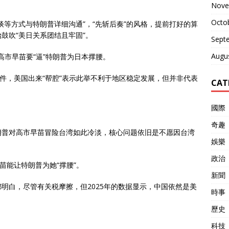
Nove
Octo
谈等方式与特朗普详细沟通”，“先斩后奏”的风格，提前打好的算
鼓吹“美日关系团结且牢固”。
Sept
Augu
高市早苗要“逼”特朗普为日本撑腰。
事件，美国出来“帮腔”表示此举不利于地区稳定发展，但并非代表
CAT
國際
奇趣
朗普对高市早苗冒险台湾如此冷淡，核心问题依旧是不愿因台湾
娛樂
政治
苗能让特朗普为她“撑腰”。
新聞
明白，尽管有关税摩擦，但2025年的数据显示，中国依然是美
時事
歷史
科技