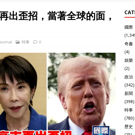
再出歪招，當著全球的面，
CAT
國際
(1,34
ournal
時事
0
奇趣
(4)
娛樂
(2)
政治
(342)
新聞
(398)
時事
(780)
歷史
(25)