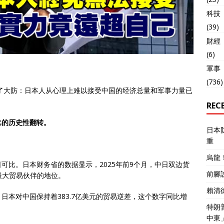
科技
(39)
財經
(6)
軍事
(736)
破了大防：日本人从心理上难以接受中国的经济总量和军事力量已
REC
比的历史性翻转。
日本
重
烏龍
可比。日本财务省的数据显示，2025年前9个月，中日双边货
前腳
本最大贸易伙伴的地位。
賴清
日本对中国保持着383.7亿美元的贸易逆差，这个数字同比增
特朗
中東