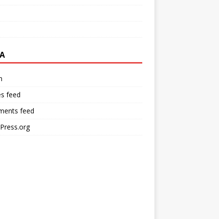
A
n
es feed
ents feed
Press.org