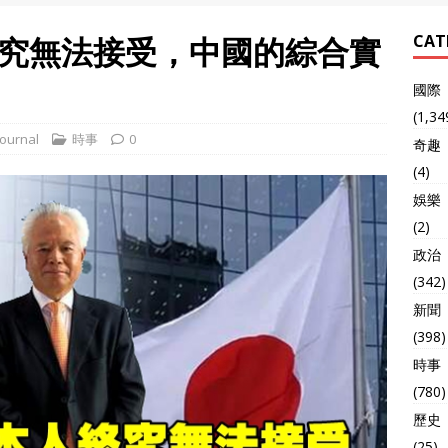
究無法接受，中國的綜合實
CAT
國際
(1,34
ournal
時事
0
奇趣
(4)
娛樂
(2)
政治
(342)
新聞
(398)
時事
(780)
歷史
(25)