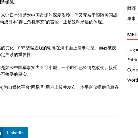
制造嫌隙。
財經
一来让日本清楚对中国市场的深度依赖，但又无奈于跟随美国战
軍事
能构成日本“存亡危机事态”的言论，正是这种矛盾的体现。
MET
的变化，055型驱逐舰的轮廓在海平面上清晰可见。而石破茂
Log i
稳定关系的重要性。
Entri
清楚如今中国军事实力不可小觑，一个时代已经悄然改变。接受
Comm
得不接受的事实。
Word
内)为自媒体平台“网易号”用户上传并发布，本平台仅提供信息存
LinkedIn