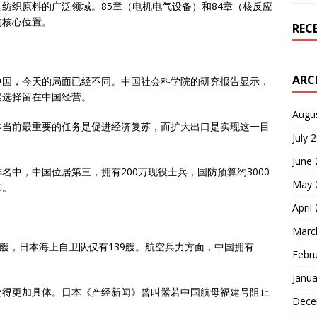
纺织原料的广泛领域。85章（电机电气设备）和84章（核反应
的核心位置。
REC
ARC
中国，今天的局面已经不同。中国社会科学院的研究报告显示，
然选择留在中国经营。
Augu
本当前最重要的任务是促进经济复苏，而扩大出口是实现这一目
July 
June
名中，中国位居第三，拥有200万现役士兵，国防预算约3000
May 
御。
April
Marc
0艘，日本海上自卫队仅有139艘。航空兵力方面，中国拥有
Febr
Janua
变得更加具体。日本《产经新闻》曾叫嚣若中国航母福建号阻止
Dece