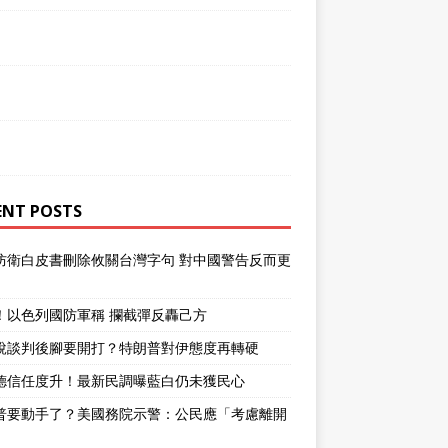
ENT POSTS
防衛白皮書刪除攸關台灣字句 對中國警告反而更
！以色列國防軍稱 攔截彈反轟己方
說談判後腳要開打？特朗普對伊態度再轉硬
德信任度升！最新民調曝藍白仍未獲民心
普要動手了？美國務院示警：公民應「考慮離開
」