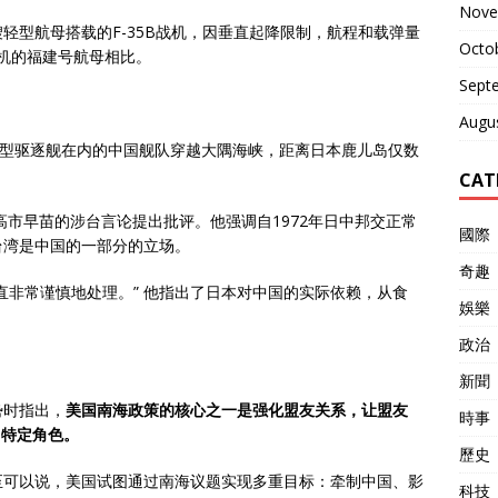
Nove
轻型航母搭载的F-35B战机，因垂直起降限制，航程和载弹量
Octo
代机的福建号航母相比。
Sept
Augu
5型驱逐舰在内的中国舰队穿越大隅海峡，距离日本鹿儿岛仅数
CAT
高市早苗的涉台言论提出批评。他强调自1972年日中邦交正常
國際
台湾是中国的一部分的立场。
奇趣
直非常谨慎地处理。” 他指出了日本对中国的实际依赖，从食
娛樂
政治
新聞
势时指出，
美国南海政策的核心之一是强化盟友关系，让盟友
時事
了特定角色。
歷史
至可以说，美国试图通过南海议题实现多重目标：牵制中国、影
科技