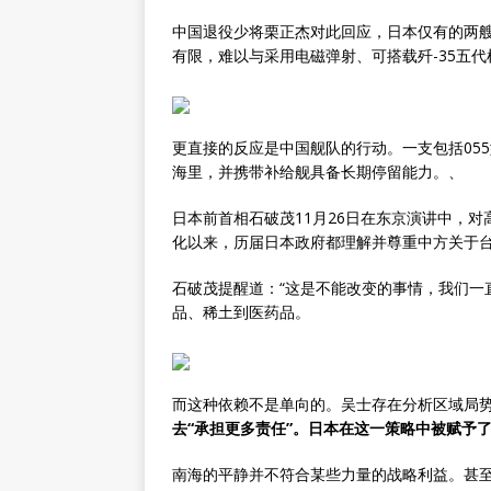
中国退役少将栗正杰对此回应，日本仅有的两艘
有限，难以与采用电磁弹射、可搭载歼-35五
更直接的反应是中国舰队的行动。一支包括05
海里，并携带补给舰具备长期停留能力。、
日本前首相石破茂11月26日在东京演讲中，对
化以来，历届日本政府都理解并尊重中方关于
石破茂提醒道：“这是不能改变的事情，我们一
品、稀土到医药品。
而这种依赖不是单向的。吴士存在分析区域局
去“承担更多责任”。日本在这一策略中被赋予
南海的平静并不符合某些力量的战略利益。甚