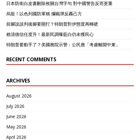
日本防衛白皮書刪除攸關台灣字句 對中國警告反而更重
烏龍！以色列國防軍稱 攔截彈反轟己方
前腳說談判後腳要開打？特朗普對伊態度再轉硬
賴清德信任度升！最新民調曝藍白仍未獲民心
特朗普要動手了？美國務院示警：公民應「考慮離開中東」
RECENT COMMENTS
ARCHIVES
August 2026
July 2026
June 2026
May 2026
April 2026