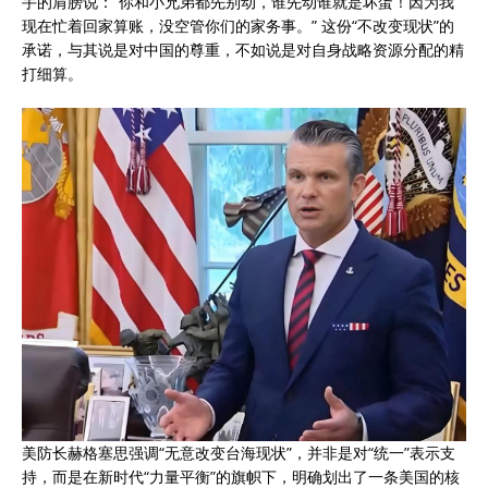
手的肩膀说：“你和小兄弟都先别动，谁先动谁就是坏蛋！因为我
现在忙着回家算账，没空管你们的家务事。” 这份“不改变现状”的
承诺，与其说是对中国的尊重，不如说是对自身战略资源分配的精
打细算。
美防长赫格塞思强调“无意改变台海现状”，并非是对“统一”表示支
持，而是在新时代“力量平衡”的旗帜下，明确划出了一条美国的核