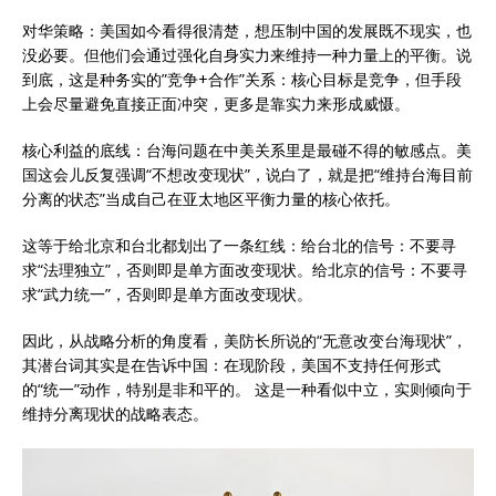
对华策略：美国如今看得很清楚，想压制中国的发展既不现实，也
没必要。但他们会通过强化自身实力来维持一种力量上的平衡。说
到底，这是种务实的”竞争+合作”关系：核心目标是竞争，但手段
上会尽量避免直接正面冲突，更多是靠实力来形成威慑。
核心利益的底线：台海问题在中美关系里是最碰不得的敏感点。美
国这会儿反复强调“不想改变现状”，说白了，就是把“维持台海目前
分离的状态”当成自己在亚太地区平衡力量的核心依托。
这等于给北京和台北都划出了一条红线：给台北的信号：不要寻
求“法理独立”，否则即是单方面改变现状。给北京的信号：不要寻
求“武力统一”，否则即是单方面改变现状。
因此，从战略分析的角度看，美防长所说的“无意改变台海现状”，
其潜台词其实是在告诉中国：在现阶段，美国不支持任何形式
的“统一”动作，特别是非和平的。 这是一种看似中立，实则倾向于
维持分离现状的战略表态。