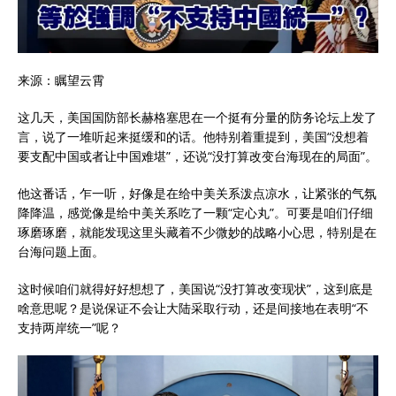
来源：瞩望云霄
这几天，美国国防部长赫格塞思在一个挺有分量的防务论坛上发了
言，说了一堆听起来挺缓和的话。他特别着重提到，美国“没想着
要支配中国或者让中国难堪”，还说“没打算改变台海现在的局面”。
他这番话，乍一听，好像是在给中美关系泼点凉水，让紧张的气氛
降降温，感觉像是给中美关系吃了一颗“定心丸”。可要是咱们仔细
琢磨琢磨，就能发现这里头藏着不少微妙的战略小心思，特别是在
台海问题上面。
这时候咱们就得好好想想了，美国说“没打算改变现状”，这到底是
啥意思呢？是说保证不会让大陆采取行动，还是间接地在表明“不
支持两岸统一”呢？