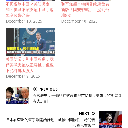
不再遏制中國？美防長定
和平無望？特朗普政府發表
調：美國不願支配中國，也
新版「國安戰略」：提到台
無意改變台海
灣8次
December 10, 2025
December 10, 2025
美國防長：和中國相處，我
們無意支配或羞辱她，但也
不允許她太強大
December 8, 2025
PREVIOUS
白宮表態，一句話打破高市早苗幻想，美媒：特朗普還
有大計劃
NEXT
日本在亞洲的幫手剛開始行動，就被中國按住，特朗普
心裡已有數了