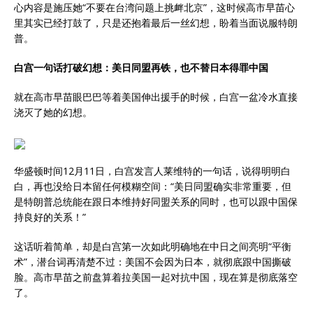
心内容是施压她“不要在台湾问题上挑衅北京”，这时候高市早苗心
里其实已经打鼓了，只是还抱着最后一丝幻想，盼着当面说服特朗
普。
白宫一句话打破幻想：美日同盟再铁，也不替日本得罪中国
就在高市早苗眼巴巴等着美国伸出援手的时候，白宫一盆冷水直接
浇灭了她的幻想。
华盛顿时间12月11日，白宫发言人莱维特的一句话，说得明明白
白，再也没给日本留任何模糊空间：“美日同盟确实非常重要，但
是特朗普总统能在跟日本维持好同盟关系的同时，也可以跟中国保
持良好的关系！”
这话听着简单，却是白宫第一次如此明确地在中日之间亮明“平衡
术”，潜台词再清楚不过：美国不会因为日本，就彻底跟中国撕破
脸。高市早苗之前盘算着拉美国一起对抗中国，现在算是彻底落空
了。