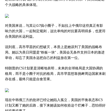
个大战略的具体体现。
对美国来说，与其让G7搞小圈子，不如拉上中俄印这些真正有影
响力的大国，一起制定规则，这比单纯的对抗要高明得多，也更符
合美国的长远利益。
说到底，高市早苗的幻想破灭，本质上是她误判了美国的战略布
局。她以为美日同盟是“铁板一块”，美国会无条件支持日本的激进
举动，却忘了美国永远把自己的利益放在第一位。
特朗普的C5计划更是清晰地表明，未来的全球格局是大国协调的
格局，而不是小圈子对抗的格局，高市早苗想靠挑衅周边国家来刷
存在感，最终只能是自食苦果。
现在中韩俄三方的批评已经让她陷入孤立，美国的平衡表态和C5
计划又断了她的后路，接下来她该如何收拾这个烂摊子，恐怕得好
好掂量掂量了。