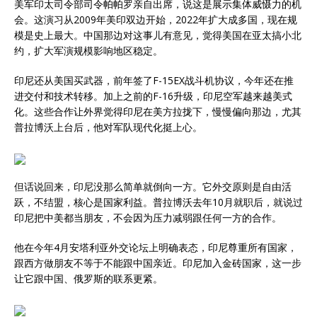
美军印太司令部司令帕帕罗亲自出席，说这是展示集体威慑力的机
会。这演习从2009年美印双边开始，2022年扩大成多国，现在规
模是史上最大。中国那边对这事儿有意见，觉得美国在亚太搞小北
约，扩大军演规模影响地区稳定。
印尼还从美国买武器，前年签了F-15EX战斗机协议，今年还在推
进交付和技术转移。加上之前的F-16升级，印尼空军越来越美式
化。这些合作让外界觉得印尼在美方拉拢下，慢慢偏向那边，尤其
普拉博沃上台后，他对军队现代化挺上心。
但话说回来，印尼没那么简单就倒向一方。它外交原则是自由活
跃，不结盟，核心是国家利益。普拉博沃去年10月就职后，就说过
印尼把中美都当朋友，不会因为压力减弱跟任何一方的合作。
他在今年4月安塔利亚外交论坛上明确表态，印尼尊重所有国家，
跟西方做朋友不等于不能跟中国亲近。印尼加入金砖国家，这一步
让它跟中国、俄罗斯的联系更紧。