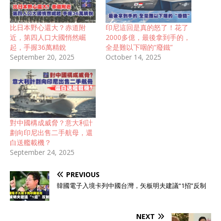
比日本野心還大？赤道附
印尼這回是真的怒了！花了
近，第四人口大國悄然崛
2000多億，最後拿到手的，
起，手握36萬精銳
全是難以下咽的“廢鐵”
September 20, 2025
October 14, 2025
對中國構成威脅？意大利計
劃向印尼出售二手航母，還
白送艦載機？
September 24, 2025
PREVIOUS
韓國電子入境卡列中國台灣，矢板明夫建議“1招”反制
NEXT