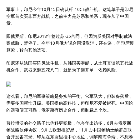
军事上，印尼今年10月15日确认歼-10CE战斗机。这笔单子是印尼
空军首次买非西方战机，之前主力是苏系和美系，现在加了中国
货。
跟俄罗斯，印尼2018年签过苏-35合同，但因为反美国对手制裁法
案威胁，暂停了。今年10月俄方说合同没取消，还在谈，但印尼预
算紧，转向其他选项。
印尼还从法国买阵风战斗机，从韩国买潜艇，从土耳其谈第五代战
机合作。武器来源五花八门，就是为了避开单一依赖风险。
这么看，印尼的军事策略是务实的平衡。它军队大，但装备落后，
需要多国帮忙升级。美国提供高科技，但印尼不爱被绑死。中国给
的选项便宜可靠，俄罗斯有历史合作，但制裁是个坎。
普拉博沃的外交路子比佐科更积极，他今年出访多，6月去俄罗斯
签战略伙伴协议，9月去欧盟推贸易，11月去中国签纳土纳群岛联
合开发备忘录。印尼在东盟里推中心地位，调解南海争端，不想卷