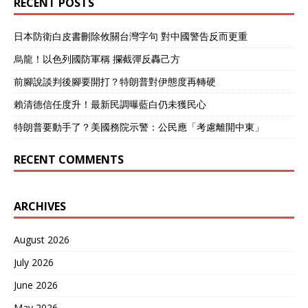
RECENT POSTS
日本防衛白皮書刪除攸關台灣字句 對中國警告反而更重
烏龍！以色列國防軍稱 攔截彈反轟己方
前腳說談判後腳要開打？特朗普對伊態度再轉硬
賴清德信任度升！最新民調曝藍白仍未獲民心
特朗普要動手了？美國務院示警：公民應「考慮離開中東」
RECENT COMMENTS
ARCHIVES
August 2026
July 2026
June 2026
May 2026