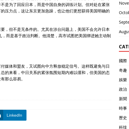
Nove
并不是为了回应日本，而是中国自身的训练计划。但对处在紧张
下的压力点，这让东京更加急躁，也让他们更想获得美国明确的
Octo
Sept
重要，但不是无条件的。尤其在涉台问题上，美国不会允许日本
Augu
失礼，而是基于政治判断。他清楚，高市试图把美国绑进她主动制
CAT
國際
应付媒体和盟友，又试图向中方释放稳定信号。这样既避免与日
奇趣
。总的来看，中日关系的紧张氛围短期内难以缓和，但美国的态
没有那么容易。
娛樂
政治
新聞
時事
LinkedIn
歷史
科技