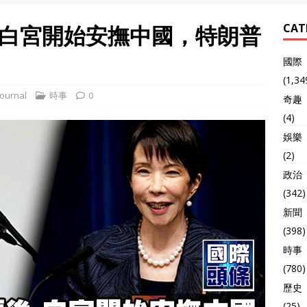
白宮開始安撫中國，特朗普
CAT
國際
(1,34
ournal
時事
0
奇趣
(4)
娛樂
(2)
政治
(342)
新聞
(398)
時事
(780)
歷史
(25)