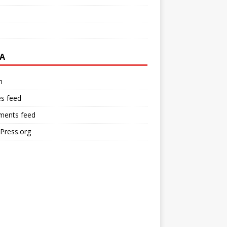
A
n
es feed
ents feed
Press.org