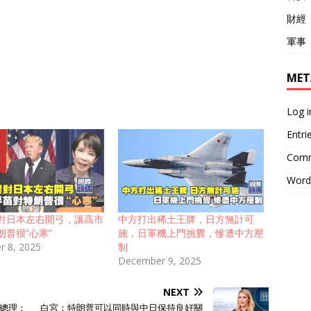
財經
軍事
MET
Log i
Entri
Comm
Word
對日本左右開弓，讓高市
中方打出稀土王牌，日方無計可
朗普很“心寒”
施，日軍機上門挑釁，慘遭中方壓
 8, 2025
制
December 9, 2025
NEXT
總理：
白宮：特朗普可以同時與中日保持良好關