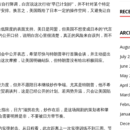
美方自行降调，白宫说这次行动“早已计划好”，并不针对某个特定
行安排。换言之，美国既给了日本一定的操作空间，又避免让自
REC
低限度的表面支持。美日是同盟，但美国不想变成日本的“代言
ARC
的公开口径，说明白宫心里很清楚，真正的风险来自误判，而不
Augu
国会中公开表态，希望尽快与特朗普举行首脑会谈，并主动提出
July 
借这次摩擦，让美国明确站队，但特朗普没有给出积极回应。
June
May 
腰力度，但并不愿陪日本继续炒作争端。尤其是特朗普，他不希
April
进贸易谈判，这是已经公开的计划。若局势升温，只会让美国陷
Marc
Febr
上指出，日方“滋扰在先，炒作在后，是这场闹剧的策划者和肇
Janua
会需要明辨是非，不要被日方带节奏。
Dece
新的实弹射击。从日程看，此次距离上一次实弹训练不到三周。节