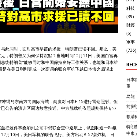
科技
(39)
財經
(6)
軍事
，与此同时，面对高市早苗的求援，特朗普已读不回。那么，美
(736)
见，特朗普又为何保持沉默？当地时间12月11日，美国白宫再
总统特朗普“能够同时和中国保持良好工作关系，也能和日本维
REC
话是在美日刚刚完成一次高调的联合军机飞越日本海之后说出
日本
重
烏龍
5在冲绳岛东南方向国际海域，两度对日本F-15进行雷达照射。但
前腳
方已公告的演训区周边故意接近、中方舰载机依照规则保持专业
賴清
特朗
甚至把这件事叠加到之前中俄联合空中巡航上，试图制造一种氛
中東
2月10日，美日军机的联合飞行。美方出动B-52轰炸机，日