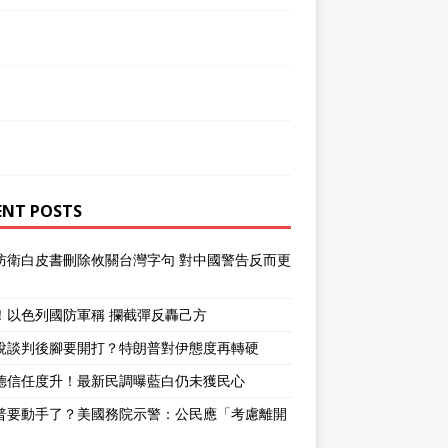
ENT POSTS
防衛白皮書刪除攸關台灣字句 對中國警告反而更
！以色列國防軍稱 攔截彈反轟己方
說談判後腳要開打？特朗普對伊態度再轉硬
德信任度升！最新民調曝藍白仍未獲民心
普要動手了？美國務院示警：公民應「考慮離開
」