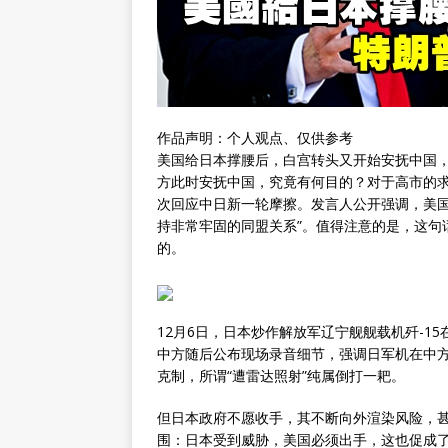
作品声明：个人观点、仅供参考
美国给日本撑腰后，白宫转头又开始安抚中国
方此时安抚中国，究竟有何目的？对于高市的求
次回应中日新一轮摩擦。发言人公开强调，美国
持非常牢固的同盟关系”。值得注意的是，这句
的。
12月6日，日本炒作解放军辽宁舰舰载机歼-1
中方随后公布现场录音细节，强调日军机在中
克制，所谓“遭雷达照射”纯属倒打一耙。
但日本政府不愿收手，其不断向外渲染风险，
围：日本受到威胁，美国必须出手，这也促成了1