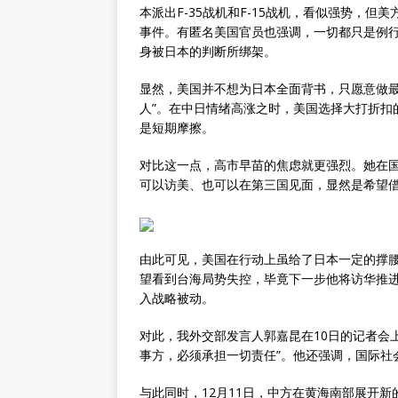
本派出F-35战机和F-15战机，看似强势，但
事件。有匿名美国官员也强调，一切都只是例
身被日本的判断所绑架。
显然，美国并不想为日本全面背书，只愿意做最
人”。在中日情绪高涨之时，美国选择大打折扣
是短期摩擦。
对比这一点，高市早苗的焦虑就更强烈。她在
可以访美、也可以在第三国见面，显然是希望
由此可见，美国在行动上虽给了日本一定的撑
望看到台海局势失控，毕竟下一步他将访华推
入战略被动。
对此，我外交部发言人郭嘉昆在10日的记者会
事方，必须承担一切责任”。他还强调，国际社
与此同时，12月11日，中方在黄海南部展开