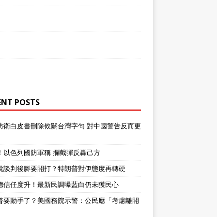
ENT POSTS
防衛白皮書刪除攸關台灣字句 對中國警告反而更
！以色列國防軍稱 攔截彈反轟己方
說談判後腳要開打？特朗普對伊態度再轉硬
德信任度升！最新民調曝藍白仍未獲民心
普要動手了？美國務院示警：公民應「考慮離開
」