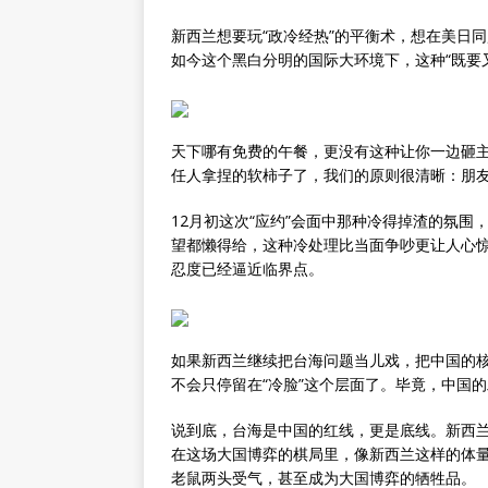
新西兰想要玩“政冷经热”的平衡术，想在美日
如今这个黑白分明的国际大环境下，这种“既要
天下哪有免费的午餐，更没有这种让你一边砸
任人拿捏的软柿子了，我们的原则很清晰：朋
12月初这次“应约”会面中那种冷得掉渣的氛
望都懒得给，这种冷处理比当面争吵更让人心
忍度已经逼近临界点。
如果新西兰继续把台海问题当儿戏，把中国的
不会只停留在“冷脸”这个层面了。毕竟，中国
说到底，台海是中国的红线，更是底线。新西兰
在这场大国博弈的棋局里，像新西兰这样的体
老鼠两头受气，甚至成为大国博弈的牺牲品。