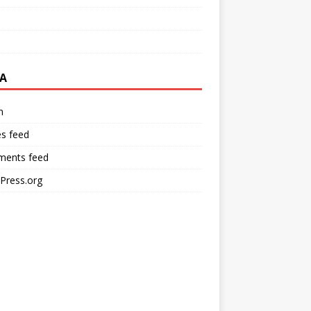
A
n
es feed
ents feed
Press.org