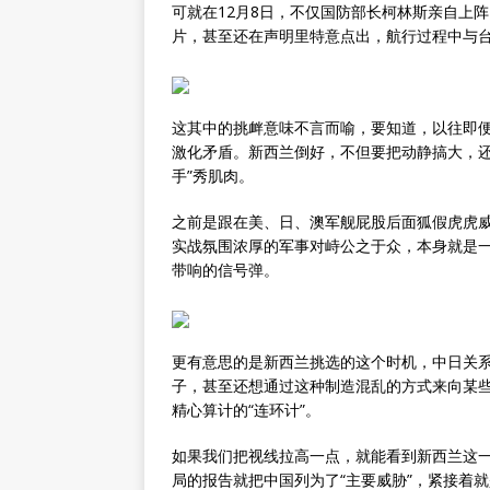
可就在12月8日，不仅国防部长柯林斯亲自上
片，甚至还在声明里特意点出，航行过程中与台岛
这其中的挑衅意味不言而喻，要知道，以往即
激化矛盾。新西兰倒好，不但要把动静搞大，还
手”秀肌肉。
之前是跟在美、日、澳军舰屁股后面狐假虎虎威
实战氛围浓厚的军事对峙公之于众，本身就是
带响的信号弹。
更有意思的是新西兰挑选的这个时机，中日关
子，甚至还想通过这种制造混乱的方式来向某些
精心算计的“连环计”。
如果我们把视线拉高一点，就能看到新西兰这
局的报告就把中国列为了“主要威胁”，紧接着