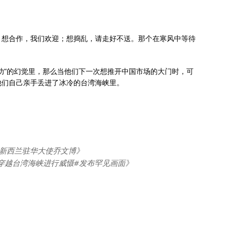
。想合作，我们欢迎；想捣乱，请走好不送。那个在寒风中等待
功”的幻觉里，那么当他们下一次想推开中国市场的大门时，可
他们自己亲手丢进了冰冷的台湾海峡里。
会见新西兰驻华大使乔文博》
兰军舰穿越台湾海峡进行威慑#发布罕见画面》