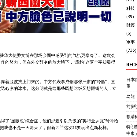
科技
(39)
財經
(6)
軍事
(736)
兰驻华大使乔文博在那场会面中感受到的气氛更寒冷了。这次会
作的努力，但在外交辞令的放大镜下，“应约”这两个字却显得
REC
日本
厚着脸皮找上门来的。中方代表李成钢那张严肃的“冷脸”，直
重
盆透心凉的冰水。这分明就是给那些既想吃饭又想砸锅的人，立
烏龍
前腳
賴清
得了“显眼包”综合症，他们那艘引以为傲的“奥特亚罗瓦”号补给
特朗
套把戏也不是一天两天了，但新西兰这次非要玩出点新花样。
中東