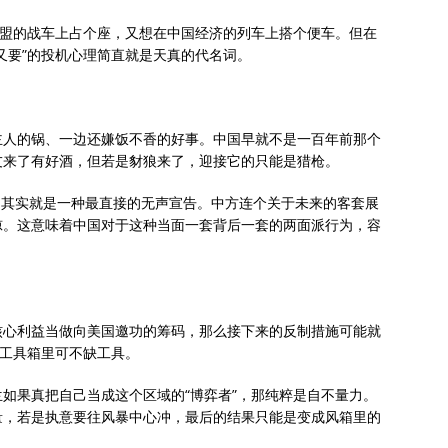
同盟的战车上占个座，又想在中国经济的列车上搭个便车。但在
又要”的投机心理简直就是天真的代名词。
主人的锅、一边还嫌饭不香的好事。中国早就不是一百年前那个
友来了有好酒，但若是豺狼来了，迎接它的只能是猎枪。
围，其实就是一种最直接的无声宣告。中方连个关于未来的客套展
惊。这意味着中国对于这种当面一套背后一套的两面派行为，容
核心利益当做向美国邀功的筹码，那么接下来的反制措施可能就
的工具箱里可不缺工具。
如果真把自己当成这个区域的“博弈者”，那纯粹是自不量力。
量，若是执意要往风暴中心冲，最后的结果只能是变成风箱里的