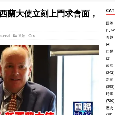
西蘭大使立刻上門求會面，
CAT
國際
(1,34
ournal
政治
0
奇趣
(4)
娛樂
(2)
政治
(342)
新聞
(398)
時事
(780)
歷史
(25)