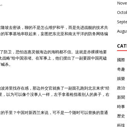
Nove
人。
Octo
Sept
吉隆坡去密谈，聊的不是怎么维护和平，而是先进战舰的技术共
Augu
自的军事基地串联起来，妄图把东北亚和南太平洋的防务网络编
CAT
为了防卫，恐怕连惠灵顿海边的海鸥都不信。这就是赤裸裸地要
太战略”给中国添堵。在军事上，他们摆出了一副要跟中国死磕
國際
打喊杀。
奇趣
娛樂
政治
波涛里找存在感，那边外交官就换了一副面孔跑到北京来求“经
里，以为可以像个没事人一样，左手拿着枪指着别人的鼻子，右
新聞
時事
谁的手里？中国对新西兰来说，可不是一个随时可以替换的普通
歷史
科技