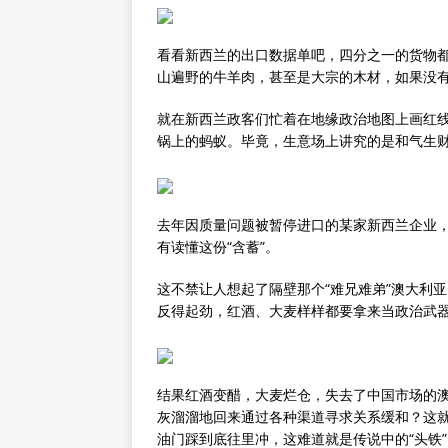
看看新西兰的出口数据单吧，四分之一的货物
山遍野的牛羊肉，甚至是大宗的木材，如果没
就在新西兰政客们忙着在地缘政治地图上画红
锅上的蚂蚁。毕竟，生意场上讲究的是和气生
去年因质量问题被暂停进口的某家新西兰企业
有读懂这份“含蓄”。
这不禁让人想起了隔壁那个“难兄难弟”澳大利
反得起劲，红酒、大麦样样都要拿来当政治武
结果红酒变醋，大麦烂仓，失去了中国市场的
灰溜溜地回来通过各种渠道寻求关系缓和？这就
油门踩到底往里冲，这难道就是传说中的“头铁”