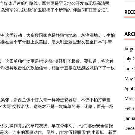
阵向媒体详述航行路线，军方更是罕见地公开发布现场高清照
海军的“成功级”护卫舰搞了个所谓的“伴航”和“短暂交汇”。
REC
ARC
便有这类行动，大多数国家也是静悄悄地来，灰溜溜地走，生怕
要在这个节骨眼上跟美国、澳大利亚这些盟友甚至日本“手牵
Augu
July 
，这回单独行动更是把“碰瓷”演绎到了极致。要知道，将这种
一种极具攻击性的政治信号，相当于直接在敏感区域扔下了一枚
June
May 
April
Marc
系紧张，新西兰像个愣头青一样冲进瓷器店，不仅不怕打碎盘
“大哥”交投名状。这绝对不是一次简单的海上迷路，而是一场
Febr
Janua
一系列操作背后的草蛇灰线。早在今年8月，他们那份安全情报
Dece
就是这一连串的军事动作。显然，作为“五眼联盟”的小跟班，新西