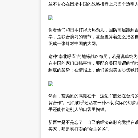
兰不甘心在围堵中国的战略棋盘上只当个透明
你看他们和日本打得火热劲儿，国防高层跑到
享，是联合演习的细节，甚至盘算着怎么把各
织成一张针对中国的大网。
这种“南北呼应”的地缘战略布局，若是说单纯
在中国的家门口搞事情，要配合美国所谓的“印
到底的架势；在情报上，他们紧跟美国步伐喊
然而，荒诞剧的高潮在于，这边军舰还在台海的
贸合作”。他们似乎还活在一种不切实际的幻梦
手还能伸进别人的口袋里掏钱。
新西兰是不是忘了，自己的经济命脉究竟捏在
买家，那是实打实的“金主爸爸”。