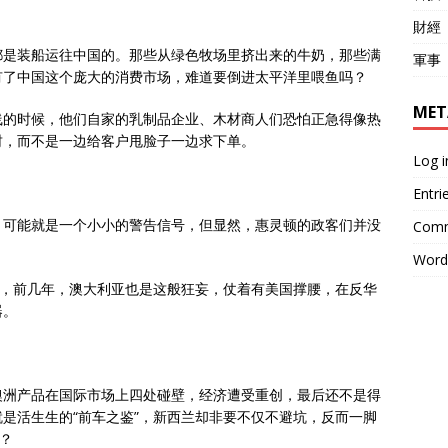
財經
都是装船运往中国的。那些从绿色牧场里挤出来的牛奶，那些满
軍事
有了中国这个庞大的消费市场，难道要倒进太平洋里喂鱼吗？
MET
线的时候，他们自家的乳制品企业、木材商人们恐怕正急得像热
财，而不是一边给客户甩脸子一边求下单。
Log i
Entri
，可能就是一个小小的警告信号，但显然，惠灵顿的政客们并没
Comm
Word
亚，前几年，澳大利亚也是这般狂妄，仗着有美国撑腰，在反华
器。
澳洲产品在国际市场上四处碰壁，经济遭受重创，最后还不是得
是活生生的“前车之鉴”，新西兰却非要不仅不避坑，反而一脚
？