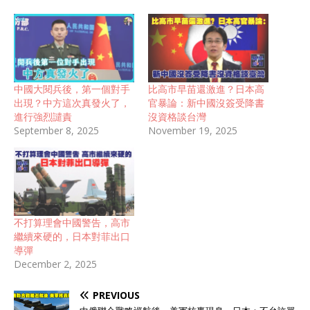
中國大閱兵後，第一個對手
比高市早苗還激進？日本高
出現？中方這次真發火了，
官暴論：新中國沒簽受降書
進行強烈譴責
沒資格談台灣
September 8, 2025
November 19, 2025
不打算理會中國警告，高市
繼續來硬的，日本對菲出口
導彈
December 2, 2025
PREVIOUS