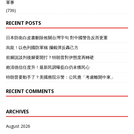
軍事
(736)
RECENT POSTS
日本防衛白皮書刪除攸關台灣字句 對中國警告反而更重
烏龍！以色列國防軍稱 攔截彈反轟己方
前腳說談判後腳要開打？特朗普對伊態度再轉硬
賴清德信任度升！最新民調曝藍白仍未獲民心
特朗普要動手了？美國務院示警：公民應「考慮離開中東」
RECENT COMMENTS
ARCHIVES
August 2026