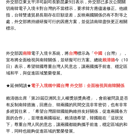
外交部亞東太平洋司副司長劉昆豪9日表示，外交部已多次公開關
切南韓電子入境卡對台灣的不當標示，要求韓方應儘速修正。他續
指，台韓雙邊貿易長期存在巨額逆差，反映兩國關係仍有不對等之
處，外交部將持續研擬可行的因應方案，並促請南韓盡快更正相關
標示。
外交部因
南韓
電子入境卡系統，將
台灣
標示為「
中國
（台灣）」，
宣布將全面檢視與南韓關係，並研擬可行方案。總統
賴清德
今（10
日）表示，希望韓國尊重台灣人民意志，讓兩國攜手前進、穩定區
域和平，與促進區域繁榮發展。
★延伸閱讀★
電子入境稱中國台灣 外交部：全面檢視與南韓關係
賴清德出席「第20屆亞洲民主人權獎頒獎典禮」，會前被問及是否
有反制南韓措施，回應台、韓兩國的民間交流非常密切，也有非常
多經貿往來，「希望台灣跟韓國能夠維持友好關係，促進兩國各方
面的合作」，並增進兩國福祉。賴清德希望，韓國能在「這狀況
下」尊重台灣人民的意志，讓兩國都能夠攜手前進，穩定區域的和
平，同時也能夠促進區域的繁榮發展。