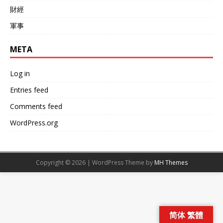
財經
軍事
META
Log in
Entries feed
Comments feed
WordPress.org
Copyright © 2026 | WordPress Theme by
MH Themes
简体 繁體