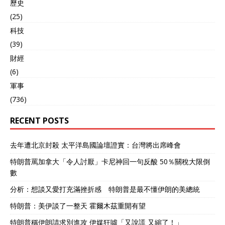
歷史
(25)
科技
(39)
財經
(6)
軍事
(736)
RECENT POSTS
去年遭北京封殺 太平洋島國論壇證實：台灣將出席峰會
特朗普罵加拿大「令人討厭」卡尼神回一句反酸 50％關稅大限倒
數
分析：想談又愛打充滿挫折感 特朗普是最不懂伊朗的美總統
特朗普：美伊談了一整天 霍爾木茲重開有望
特朗普稱伊朗請求別進攻 伊媒狂噓「又說謊 又縮了！」