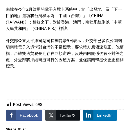
南韓在今年2月啟用的電子入境卡系統中，於「出發地」及「下一
目的地」選項將台灣標示為「中國（台灣）」〔CHINA
(TAIWAN)〕；相較之下，對於香港、澳門，南韓系統則以「中華
人民共和國」（CHINA P.R.）標註。
外交部亞東太平洋司副司長劉昆豪9日表示，外交部已多次公開關
切南韓電子入境卡對台灣的不當標示，要求韓方應儘速修正。他續
指，台韓雙邊貿易長期存在巨額逆差，反映兩國關係仍有不對等之
處，外交部將持續研擬可行的因應方案，並促請南韓盡快更正相關
標示。
Post Views:
698
Facebook
LinkedIn
Twitter/X
Share this: