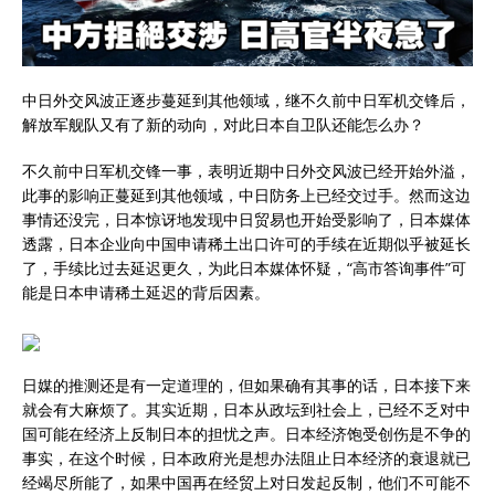
中日外交风波正逐步蔓延到其他领域，继不久前中日军机交锋后，
解放军舰队又有了新的动向，对此日本自卫队还能怎么办？
不久前中日军机交锋一事，表明近期中日外交风波已经开始外溢，
此事的影响正蔓延到其他领域，中日防务上已经交过手。然而这边
事情还没完，日本惊讶地发现中日贸易也开始受影响了，日本媒体
透露，日本企业向中国申请稀土出口许可的手续在近期似乎被延长
了，手续比过去延迟更久，为此日本媒体怀疑，“高市答询事件”可
能是日本申请稀土延迟的背后因素。
日媒的推测还是有一定道理的，但如果确有其事的话，日本接下来
就会有大麻烦了。其实近期，日本从政坛到社会上，已经不乏对中
国可能在经济上反制日本的担忧之声。日本经济饱受创伤是不争的
事实，在这个时候，日本政府光是想办法阻止日本经济的衰退就已
经竭尽所能了，如果中国再在经贸上对日发起反制，他们不可能不