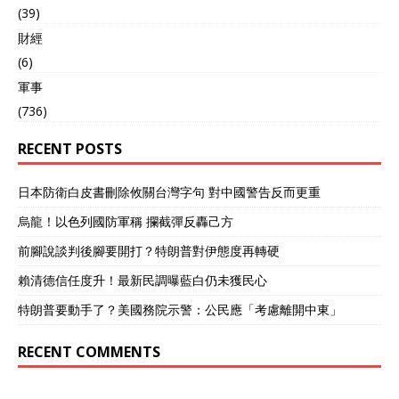
(39)
財經
(6)
軍事
(736)
RECENT POSTS
日本防衛白皮書刪除攸關台灣字句 對中國警告反而更重
烏龍！以色列國防軍稱 攔截彈反轟己方
前腳說談判後腳要開打？特朗普對伊態度再轉硬
賴清德信任度升！最新民調曝藍白仍未獲民心
特朗普要動手了？美國務院示警：公民應「考慮離開中東」
RECENT COMMENTS