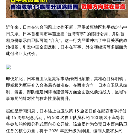
近年来，日本在涉台问题上动作不断，严重破坏地区和平稳定与中
日关系。日本首相高市早苗重提 “台湾有事” 的陈旧论调，并以首
相身份暗示自卫队可能 “介入”。这一行为严重冲击了中日关系的政
治根基，引发中国全面反制，日本在军事、外交和经济等多层面为
此付出巨大代价。
即便如此，日本自卫队近期军事动作依旧频繁，其核心目标明确，
即积极为军事介入台海局势做准备。在西南方向，日本自卫队从编
制、装备、部队组建到阵地建设等方面全面强化前沿战力，区域军
事布局的针对性与攻击性显著提升。
据红星新闻消息，日本陆上自卫队第 15 旅团日前在那霸市举行创
建 15 周年纪念活动，约 500 名自卫队员和约 100 辆装甲车等装
备参加的检阅分列式面向公众开放。该旅团作为负责日本西南防卫
任务的核心力量，将于 2026 年度升级为师团。编制人数将从约