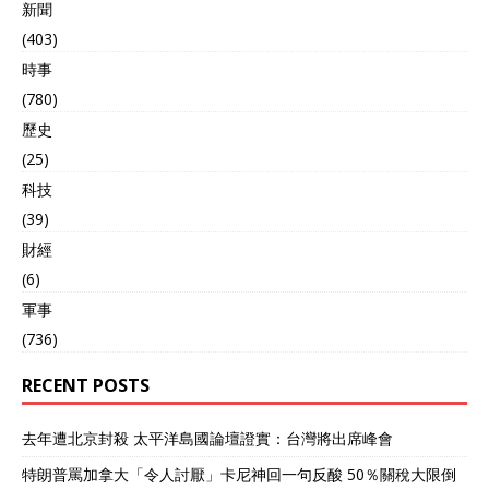
新聞
(403)
時事
(780)
歷史
(25)
科技
(39)
財經
(6)
軍事
(736)
RECENT POSTS
去年遭北京封殺 太平洋島國論壇證實：台灣將出席峰會
特朗普罵加拿大「令人討厭」卡尼神回一句反酸 50％關稅大限倒