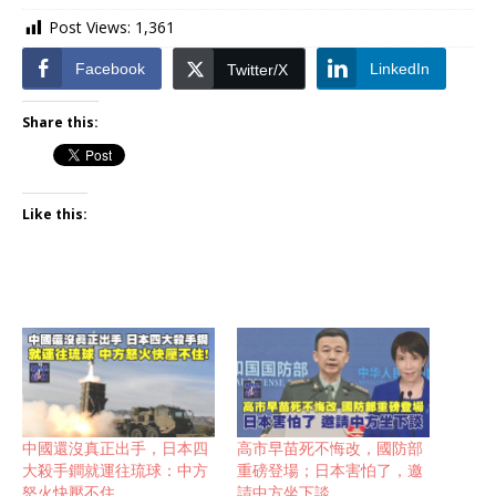
Post Views:
1,361
Facebook
LinkedIn
Twitter/X
Share this:
Like this:
中國還沒真正出手，日本四
高市早苗死不悔改，國防部
大殺手鐧就運往琉球：中方
重磅登場；日本害怕了，邀
怒火快壓不住
請中方坐下談