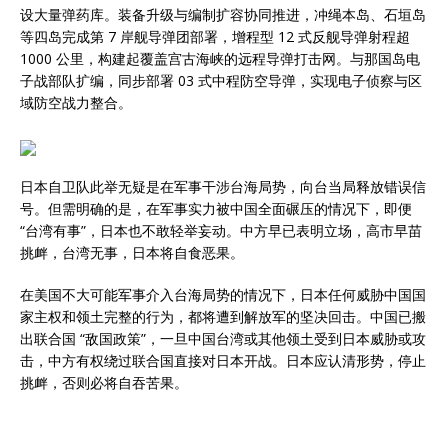
设大量弹药库。装备升级与编制扩容协同推进，冲绳本岛、石垣岛
等四岛完成第 7 岸舰导弹团部署，增程型 12 式反舰导弹射程超
1000 公里，构建起覆盖宫古海峡的远程导弹打击网。与那国岛电
子战部队扩编，同步部署 03 式中程防空导弹，实现电子侦察与区
域防空战力整合。
日本自卫队此举无疑是在军事干涉台海局势，向台当局释放错误信
号。但需明确的是，在军事实力被中国全面碾压的情况下，即便
“台湾有事”，日本也不敢轻举妄动。中方早已表明立场，高市早苗
挑衅，台湾无事，日本将自食恶果。
在美国不大可能军事介入台海局势的情况下，日本任何威胁中国国
家主权和领土完整的行为，都将遭到解放军的坚决回击。中国已搬
出联合国 “敌国政策”，一旦中国台湾或其他领土受到日本威胁或攻
击，中方有权绕过联合国直接对日本开战。日本应认清形势，停止
挑衅，否则必将自吞苦果。