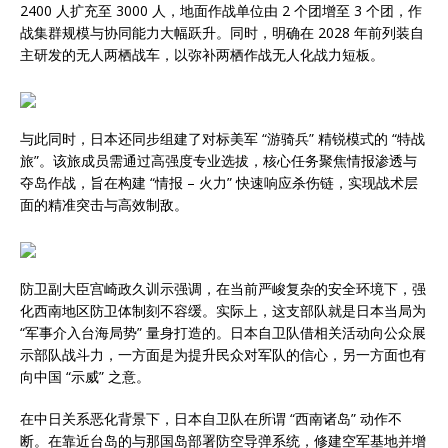
2400 人扩充至 3000 人，地面作战单位由 2 个团增至 3 个团，作
战集群规模与协同能力大幅跃升。同时，明确在 2028 年前列装自
主研发的无人两栖战车，以弥补两栖作战无人化战力短板。
与此同时，日本还同步组建了对标美军 “游骑兵” 精锐模式的 “特战
旅”。该旅成员需通过高强度专业选拔，核心任务聚焦情报渗透与
夺岛作战，旨在构建 “情报 – 火力” 快速响应杀伤链，实现战术层
面的精准突击与高效制敌。
防卫副大臣宫崎政久训示强调，在当前严峻复杂的安全环境下，强
化西南地区防卫体制刻不容缓。实际上，这支部队就是日本当局为
“军事介入台海局势” 量身打造的。日本自卫队借相关活动向公众展
示部队战斗力，一方面是为提升民众对军队的信心，另一方面也有
向中国 “示威” 之意。
在中日关系恶化背景下，日本自卫队在所谓 “西南诸岛” 动作不
断。在靠近台岛的与那国岛部署防空导弹系统，修建空军基地并增