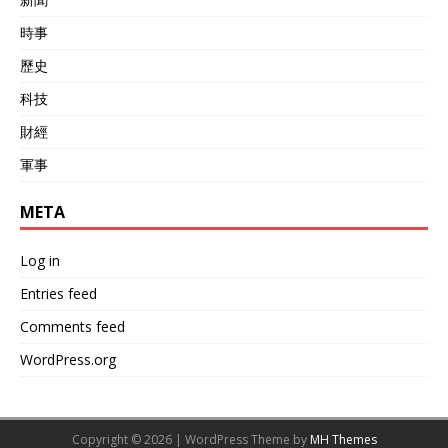
時事
歷史
科技
財經
軍事
META
Log in
Entries feed
Comments feed
WordPress.org
Copyright © 2026 | WordPress Theme by
MH Themes