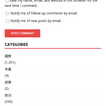
Save my name, email, and website in this browser for the
next time I comment.
Notify me of follow-up comments by email.
Notify me of new posts by email.
CATEGORIES
國際
(1,351)
奇趣
(4)
娛樂
(2)
政治
(342)