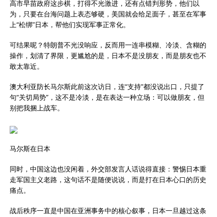
高市早苗政府这步棋，打得不光激进，还有点错判形势，他们以
为，只要在台海问题上表态够硬，美国就会给足面子，甚至在军事
上“松绑”日本，帮他们实现军事正常化。
可结果呢？特朗普不光没响应，反而用一连串模糊、冷淡、含糊的
操作，划清了界限，更尴尬的是，日本不是没朋友，而是朋友也不
敢太靠近。
澳大利亚防长马尔斯此前这次访日，连“支持”都没说出口，只提了
句“关切局势”，这不是冷淡，是在表达一种立场：可以做朋友，但
别把我捆上战车。
马尔斯在日本
同时，中国这边也没闲着，外交部发言人话说得直接：警惕日本重
走军国主义老路，这句话不是随便说说，而是打在日本心口的历史
痛点。
战后秩序一直是中国在亚洲事务中的核心叙事，日本一旦越过这条