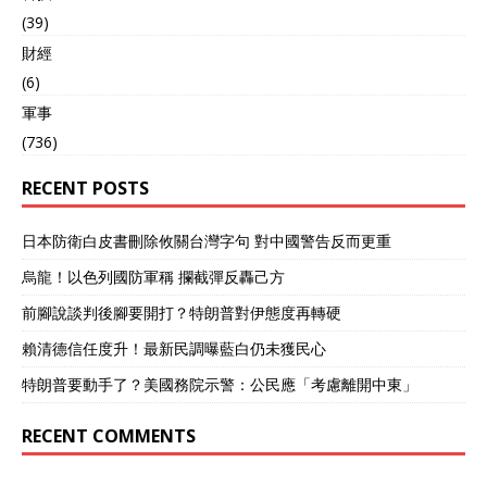
(39)
財經
(6)
軍事
(736)
RECENT POSTS
日本防衛白皮書刪除攸關台灣字句 對中國警告反而更重
烏龍！以色列國防軍稱 攔截彈反轟己方
前腳說談判後腳要開打？特朗普對伊態度再轉硬
賴清德信任度升！最新民調曝藍白仍未獲民心
特朗普要動手了？美國務院示警：公民應「考慮離開中東」
RECENT COMMENTS