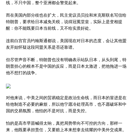
线，不只中国，整个亚洲都会警觉起来。
而在美国内部分歧也在扩大，民主党议员贝拉和米克斯联名写信给
特朗普，要求给日本减免关税，说得冠冕堂皇，实际上是变相提
醒：你不能既要日本当前线，又不给实质好处。
连前白宫官员约翰斯通都说，美国现在对日本的态度，会让其他盟
友开始怀疑这段同盟关系是否还靠谱。
但尽管声音不断，特朗普也没有明确表示站队日本，从头到尾，特
朗普担心的根本不是中国的反应，而是日本太激进，把他拖进一场
他不想打的战争。
对他来说，中美之间的贸易稳定是政治生命线，而日本的冒进是在
给他制造不必要的麻烦，所以他宁愿冷处理高市，也不愿破坏和中
国的交易氛围，他怕的不是对抗，而是失控。
怕的是高市早苗喊得太响，真把局势带向不可控的方向，那样一
来，他既要承担责任，又要赔上本来想拿去炫耀的中美外交成果。