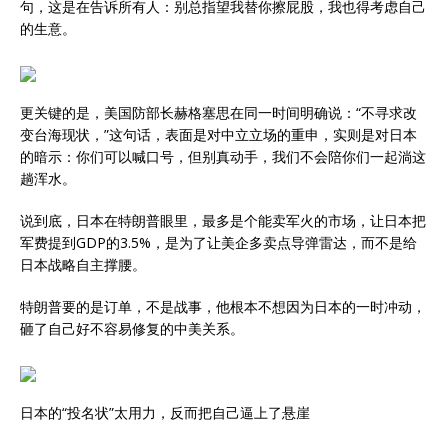
句，这是在告诉所有人：别总指望我替你擦屁股，我也得考虑自己
的生意。
更关键的是，美国防部长赫格塞思在同一时间明确说：“不寻求改
变台海现状，”这句话，表面是对中立立场的重申，实则是对日本
的暗示：你们可以喊口号，但别真动手，我们不会陪你们一起淌这
趟浑水。
说到底，日本在特朗普眼里，最多是个能卖军火的市场，让日本把
军费提到GDP的3.5%，是为了让美企多卖点导弹雷达，而不是给
日本战略自主撑腰。
特朗普要的是订单，不是战事，他根本不想因为日本的一时冲动，
砸了自己好不容易修复的中美关系。
日本的“投名状”太用力，反而把自己逼上了悬崖