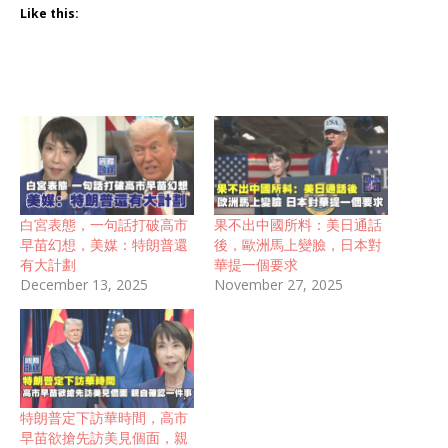
Like this:
白宮表態，一句話打破高市
果不出中國所料：美日通話
早苗幻想，美媒：特朗普還
後，歐洲馬上變臉，日本對
有大計劃
華提一個要求
December 13, 2025
November 27, 2025
特朗普定下訪華時間，高市
早苗欲搶先訪美見個面，親