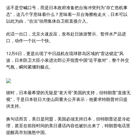
这不是空喊口号，而是日本政府准备把台海冲突列为“存亡危机事
态”，这几个字意味着什么？意味着一旦台海擦枪走火，日本可以
以此为由，“合法”动用集体自卫权直接介入。
此话一出口，北京火速反应，发布赴日旅游警示、暂停水产品进
口，动作一个比一个快。
12月6日，更是出现了中日战机在琉球群岛区域的“雷达锁定”风
波，日本防卫大臣小泉进次郎公开指责中国“近乎敌对”，整个外交
气氛，瞬间紧绷到极点。
彼时，日本最希望的无疑是“老大哥”美国的支持，但特朗普“直接无
视”，于是日本驻日大使山田重夫公开表示：他要求特朗普对日提
供支持。
换句话而言，美日是同盟，美国必须支持日本，但特朗普还是冷处
理，甚至在前段时间的美日通话内容也被扒出来了，特朗普电话里
提醒高市别激怒中国。