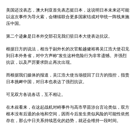
美国还没表态，澳大利亚首先表态挺日本，这说明日本未来还可能
以这次事件为导火索，会继续联合更多国家结成对华统一阵线来施
压中国。
第二个迹象是日本外交部召见我们驻日本大使表达抗议。
根据日方的说法，相当于副外长的次官船越健裕将吴江浩大使召见
到日本外务省，对中方声称”发生这种危险行为非常遗憾。并强烈
抗议，以及严厉要求防止再次出现。
而根据我们媒体的报道，吴江浩大使当场驳回了日方的指控，指责
日本挑衅中国，对日本也表达了强烈抗议。
可见双方各说各话，互不相让。
在木叔看来，在这起战机对峙事件与高市早苗涉台言论类似，双方
根本没有后退的余地和空间，因而今后发生类似风险的可能性依然
存在，那么中日关系持续恶化的趋势，就还会维持一段时间。