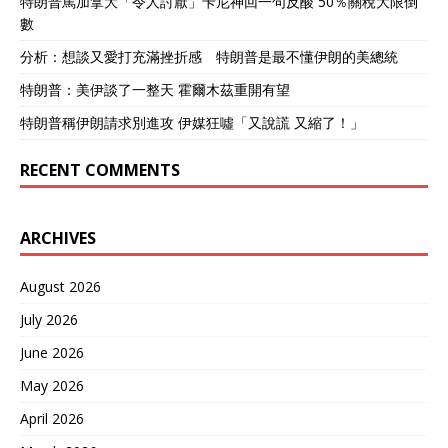
特朗普罵加拿大「令人討厭」卡尼神回一句反酸 50％關稅大限倒
數
分析：想談又愛打充滿挫折感 特朗普是最不懂伊朗的美總統
特朗普：美伊談了一整天 霍爾木茲重開有望
特朗普稱伊朗請求別進攻 伊媒狂噓「又說謊 又縮了！」
RECENT COMMENTS
ARCHIVES
August 2026
July 2026
June 2026
May 2026
April 2026