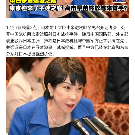
12月7日凌晨2点，日本防卫大臣小泉进次郎罕见召开记者会，公
开中国战机两次雷达照射日本战机事件。随后中国国防部、外交部
表态驳斥日本主张，声称是日本战机挑衅中国军方正常训练在先，
并强调是日本在寻衅滋事、贼喊捉贼。而且中方已经在北京和东京
分别对日本提出强烈抗议。