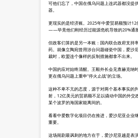
可他们忘了，中国在俄乌问题上连武器都没提供
器。
更现实的是经济账。2025年中爱贸易额预计
——毕竟他们刚经历过能源危机导致的20%通
但政客们算的是另一本账：国内联合政府支持率下
药。就像立陶宛曾用涉台问题碰瓷中国，爱沙尼
裁时，欧盟连个像样的反制措施都拿不出来。
中国的应对始终清醒。王毅外长会见查赫克纳时
更在俄乌问题上重申”停火止战”的立场。
这种不卑不亢的态度，源于对两个基本事实的判
射，12亿美元的贸易额不足以撬动中国的外交
某个波罗的海国家能离间的。
看看中爱数字化项目仍在推进，爱沙尼亚企业继
重要。
这场闹剧最讽刺的地方在于，爱沙尼亚越是表