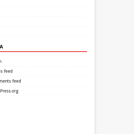
A
n
es feed
ents feed
Press.org