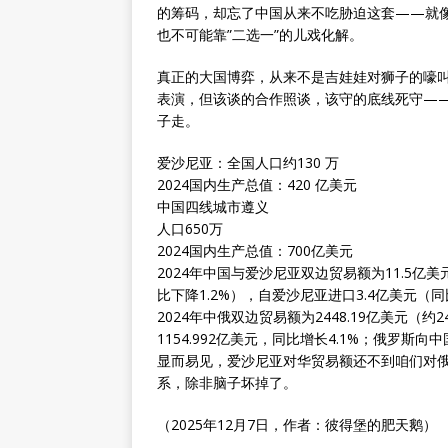
的筹码，却忘了中国从来不吃胁迫这套——就
也不可能靠”二选一”的儿戏化解。
真正的大国博弈，从来不是吉娃娃对狮子的嚎
表演，但该谈的合作照谈，该守的底线死守——
子走。
爱沙尼亚：全国人口约130 万
2024国内生产总值：420 亿美元
中国四线城市遵义
人口650万
2024国内生产总值：700亿美元
2024年中国与爱沙尼亚双边贸易额为11.5亿美
比下降1.2%），自爱沙尼亚进口3.4亿美元（同
2024年中俄双边贸易额为2448.19亿美元（
1154.992亿美元，同比增长4.1%；俄罗斯向
显而易见，爱沙尼亚对华贸易额还不到咱们对
系，除非脑子坏掉了。
（2025年12月7日，作者：彼得堡的肥天鹅）