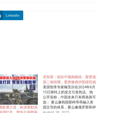
LinkedIn
美智庫：留給中國兩條路，要麽成
第二個韓國，要麽像俄伊那樣毀滅
美国智库专家梅茨尔在2024年6月
15日推特上的发文引发热议。他
公开宣称，中国未来只有两条路可
选： 要么像韩国那样乖乖融入美
国主导的体系，要么像俄罗斯和伊
國家遭入侵，歐洲要動真
朗那样被“孤立和毁灭”。这话听着
August 28, 2025
最壞打算，警告引爆戰爭