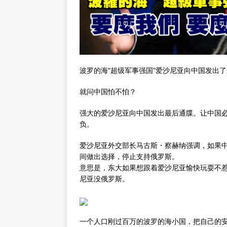
波罗的海“超级军事强国”爱沙尼亚向中国发出
就问中国怕不怕？
强大的爱沙尼亚向中国发出最后通牒。让中国
负。
爱沙尼亚外交部长马古斯・察赫纳强调，如果
间做出选择，停止支持俄罗斯。
意思是，东大如果想跟着爱沙尼亚愉快玩耍不
尼亚没俄罗斯。
一个人口刚过百万的波罗的海小国，把自己的安