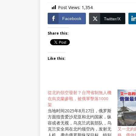
Post Views:
1,354
Facebook
Twitter/X
Share this:
Like this:
從北約領空發射？台灣省制無人機
在烏克蘭參戰，被俄軍擊落1000
架
当地时间2025年8月27日，俄罗斯
方面指责爱沙尼亚和北约国家，纵
容或者无视，乌克兰武装部队，乌
克兰安全局在北约领空内，发射无
又一北約
人机，袭击俄罗斯纵深目标，特别
格，俄做