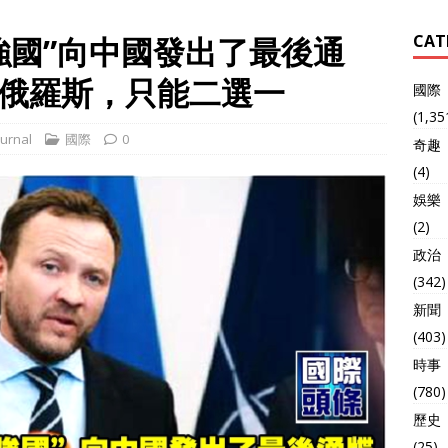
強國”向中國發出了最後通
CAT
俄羅斯，只能二選一
國際
(1,35
urnal
國際
0
奇趣
(4)
娛樂
(2)
政治
(342)
新聞
(403)
時事
(780)
歷史
(25)