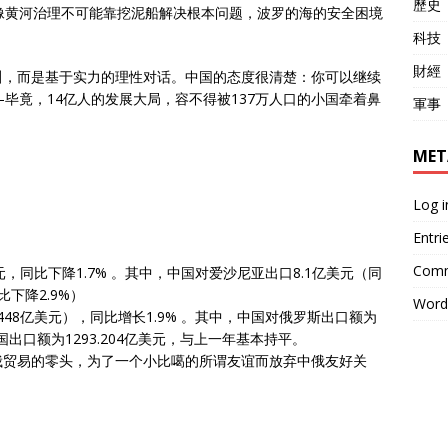
歷史
像黄河治理不可能靠挖泥船解决根本问题，波罗的海的安全困境
科技
財經
叫，而是基于实力的理性对话。中国的态度很清楚：你可以继续
毕竟，14亿人的发展大局，容不得被137万人口的小国牵着鼻
軍事
MET
Log i
Entri
Comm
元，同比下降1.7% 。其中，中国对爱沙尼亚出口8.1亿美元（同
比下降2.9%）
Word
约2448亿美元），同比增长1.9% 。其中，中国对俄罗斯出口额为
中国出口额为1293.204亿美元，与上一年基本持平。
俄贸易的零头，为了一个小比噶的所谓友谊而放弃中俄友好关