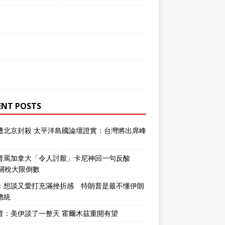
ENT POSTS
遭北京封殺 太平洋島國論壇證實：台灣將出席峰
普罵加拿大「令人討厭」卡尼神回一句反酸
％關稅大限倒數
：想談又愛打充滿挫折感 特朗普是最不懂伊朗
總統
普：美伊談了一整天 霍爾木茲重開有望