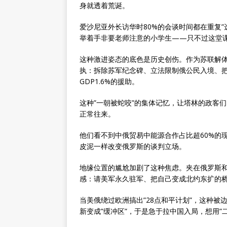
身就透着荒诞。
爱沙尼亚外长访华时80%的会谈时间都在重复”
举着手非要老师注意的小学生——只不过这堂
这种激进姿态的底色是历史创伤。作为苏联解
执：拆除苏军纪念碑、立法限制俄公民入境、把
GDP1.6%的援助。
这种”一朝被蛇咬”的集体记忆，让塔林的政客
正常往来。
他们看不到中俄贸易中能源合作占比超60%的
皮泥一样改变俄罗斯的谈判立场。
地缘位置的尴尬加剧了这种焦虑。夹在俄罗斯和
感：请美军永久驻军、把自己变成北约东扩的桥
当美俄绕过欧洲搞出”28点和平计划”，这种
新变成”缓冲区”，于是急于拉中国入局，想用”