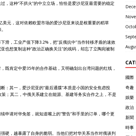
过，这种”不拱火”的中立立场，恰恰是爱沙尼亚最需要的稳定
Dece
Nove
12亿美元，这对依赖欧盟市场的爱沙尼亚来说是根重要的稻草
Octo
胀。
Sept
滑，工业产值下降3.2%，把”反俄抗中”当作转移矛盾的速效
Augu
亚也想复制这种”政治正确换关注”的戏码，却忘了立陶宛被制
CAT
，既肯定中爱35年的合作基础，又明确划出台湾问题的红线，
國際
奇趣
断：其一，爱沙尼亚的”最后通牒”本质是小国的安全焦虑投
政策；其二，中俄关系建立在能源、基建等务实合作之上，不是
娛樂
政治
续申请对华免签，就知道嘴上的”警告”和手里的订单，哪个更
新聞
時事
演强硬，越暴露了自身的脆弱。当他们把对华关系当作对俄谈判