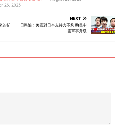
嚣张，但背后却透露出某些人的焦
r 26, 2025
虑： 面对咱中国越发强大的崛
起，他们既无奈又不甘心。这个所
NEXT
谓的“二选一”，真有他们说的那么
來的卻
日輿論：美國對日本支持力不夠 助長中
绝对吗？ 梅茨尔口中的“韩国模
國軍事升級
式”，乍一听还挺诱人。既能保留
文化传统，又能融入“全球化体
系”，还不用担心被孤立。可问题
是，韩国真过得好到让人羡慕吗？
韩国表面上看经济繁荣、科技发
达，但仔细分析就知道，它的繁荣
离不开美国的庇护，甚至可以说，
美国是韩国背后的掌控者。 军事
上被动挨打：韩国虽有自己的军
队，但主权却被美国牢牢攥着。驻
韩美军不仅数量庞大，还直接影响
着韩国的国防决策。 比如“萨德”系
统的部署，韩国民众反对声一片，
但最终还是得听美国的。经济上高
度依赖：韩国对美国市场的依存度
极高，甚至可以说，美国的贸易政
策一变，韩国经济就得跟着晃。