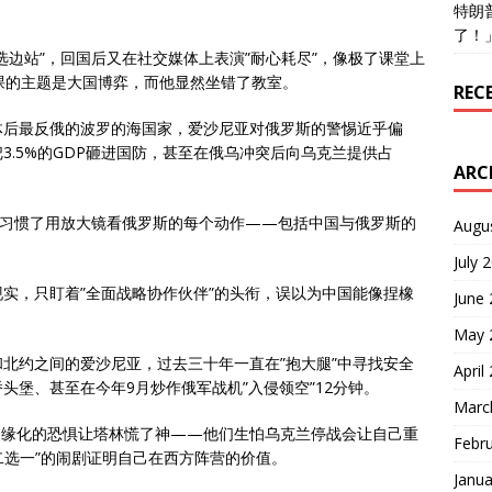
特朗
了！
选边站”，回国后又在社交媒体上表演”耐心耗尽”，像极了课堂上
课的主题是大国博弈，而他显然坐错了教室。
REC
体后最反俄的波罗的海国家，爱沙尼亚对俄罗斯的警惕近乎偏
3.5%的GDP砸进国防，甚至在俄乌冲突后向乌克兰提供占
ARC
们习惯了用放大镜看俄罗斯的每个动作——包括中国与俄罗斯的
Augu
July 
现实，只盯着”全面战略协作伙伴”的头衔，误以为中国能像捏橡
June
May 
北约之间的爱沙尼亚，过去三十年一直在”抱大腿”中寻找安全
April
头堡、甚至在今年9月炒作俄军战机”入侵领空”12分钟。
Marc
被边缘化的恐惧让塔林慌了神——他们生怕乌克兰停战会让自己重
Febr
二选一”的闹剧证明自己在西方阵营的价值。
Janua