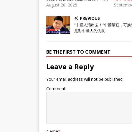
是俄罗斯第二大城市圣彼得堡市。
August 28, 2025
Septembe
爱沙尼亚方面在8月26日报道称，
乌克兰军队的一架自杀式无人机在
PREVIOUS
爱沙尼亚境内坠毁，可能是袭击俄
“中國人滾出去！”中國幫它，可換
罗斯圣彼得堡市的自杀式无人机，
是對中國人的仇恨
被俄军电子战设备干扰后迷向了。
爱沙尼亚的媒体报道截图 俄罗斯
方面对此事有不同的看法，他们认
BE THE FIRST TO COMMENT
为袭击俄罗斯圣彼得堡市的自杀式
无人机，事实上是从爱沙尼亚境内
发射的。对此，爱沙尼亚政府居然
Leave a Reply
倒打一耙，指责起俄罗斯军方了，
爱沙尼亚认为，是俄罗斯武装部队
Your email address will not be published.
通过干扰手段，使无人机飞入爱沙
尼亚境内！这架乌克兰自杀式无人
Comment
机坠毁在爱沙尼亚塔尔图县。 爱
沙尼亚与乌克兰根本不接壤 乌克
兰武装部队的无人机，居然坠毁在
爱沙尼亚境内 爱沙尼亚塔尔图县
与乌克兰完全不接壤，但目标应该
是瞄准俄罗斯的圣彼得堡。很明
显，乌克兰在利用北约领空，或者
Name
*