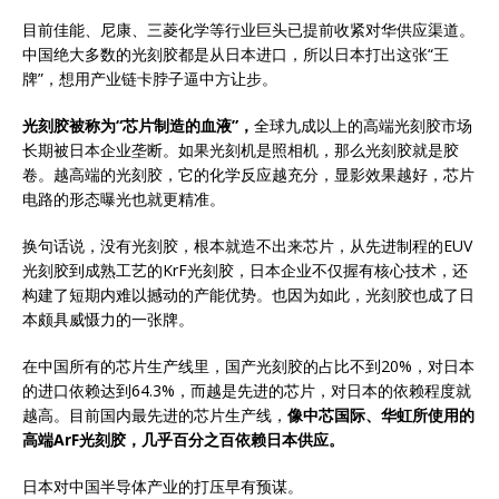
目前佳能、尼康、三菱化学等行业巨头已提前收紧对华供应渠道。
中国绝大多数的光刻胶都是从日本进口，所以日本打出这张“王
牌”，想用产业链卡脖子逼中方让步。
光刻胶被称为“芯片制造的血液”，
全球九成以上的高端光刻胶市场
长期被日本企业垄断。如果光刻机是照相机，那么光刻胶就是胶
卷。越高端的光刻胶，它的化学反应越充分，显影效果越好，芯片
电路的形态曝光也就更精准。
换句话说，没有光刻胶，根本就造不出来芯片，从先进制程的EUV
光刻胶到成熟工艺的KrF光刻胶，日本企业不仅握有核心技术，还
构建了短期内难以撼动的产能优势。也因为如此，光刻胶也成了日
本颇具威慑力的一张牌。
在中国所有的芯片生产线里，国产光刻胶的占比不到20%，对日本
的进口依赖达到64.3%，而越是先进的芯片，对日本的依赖程度就
越高。目前国内最先进的芯片生产线，
像中芯国际、华虹所使用的
高端ArF光刻胶，几乎百分之百依赖日本供应。
日本对中国半导体产业的打压早有预谋。