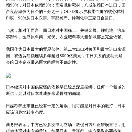
赖90%，对日本依赖58%；高端溅射靶材，八成依赖日本进口，国
产良品率仅为日企的三分之一；OLED显示屏和柔性屏的核心材料
PI膜，90%从日本东丽、宇部兴产、钟渊化学三家日企进口。
当然，相对于而言，而日本对中国稀土、关键金属、锂电池、汽车
零部件、医疗原料药、光伏、农业肥料等大量领域都是完全依赖。
我国作为日本最大的贸易伙伴、第二大出口对象国和最大进口来源
国，双边贸易额连续多年超过3000亿美元，中日关系的波动无疑
会给日本企业带来巨大的经营不确定性。
日本经济对中国供应链的依赖早已经是深度捆绑，任何一个领域的
断供，足以对日本造成多米诺骨牌的崩塌。
日媒称稀土审批已经有一定的延误，很可能是对日本的敲打，日本
应该识趣地转变态度。
商务部表示，中方已经多次申明立场，敦促日方纠正错误言行，用
行动体现对中方的承诺。如果日本一意孤行，中方采取必要措施，