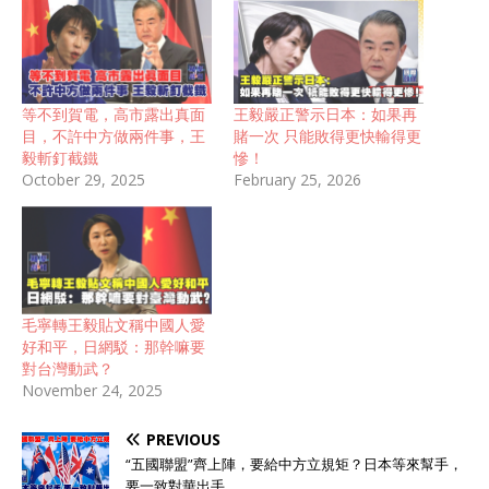
等不到賀電，高市露出真面
王毅嚴正警示日本：如果再
目，不許中方做兩件事，王
賭一次 只能敗得更快輸得更
毅斬釘截鐵
慘！
October 29, 2025
February 25, 2026
毛寧轉王毅貼文稱中國人愛
好和平，日網駁：那幹嘛要
對台灣動武？
November 24, 2025
PREVIOUS
“五國聯盟”齊上陣，要給中方立規矩？日本等來幫手，
要一致對華出手