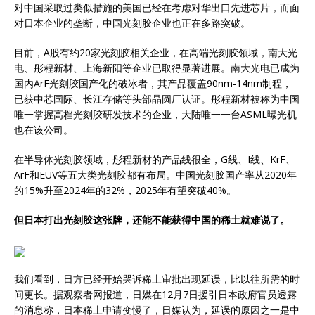
对中国采取过类似措施的美国已经在考虑对华出口先进芯片，而面
对日本企业的垄断，中国光刻胶企业也正在多路突破。
目前，A股有约20家光刻胶相关企业，在高端光刻胶领域，南大光
电、彤程新材、上海新阳等企业已取得显著进展。南大光电已成为
国内ArF光刻胶国产化的破冰者，其产品覆盖90nm-14nm制程，
已获中芯国际、长江存储等头部晶圆厂认证。彤程新材被称为中国
唯一掌握高档光刻胶研发技术的企业，大陆唯一一台ASML曝光机
也在该公司。
在半导体光刻胶领域，彤程新材的产品线很全，G线、I线、KrF、
ArF和EUV等五大类光刻胶都有布局。中国光刻胶国产率从2020年
的15%升至2024年的32%，2025年有望突破40%。
但日本打出光刻胶这张牌，还能不能获得中国的稀土就难说了。
我们看到，日方已经开始哭诉稀土审批出现延误，比以往所需的时
间更长。据观察者网报道，日媒在12月7日援引日本政府官员透露
的消息称，日本稀土申请变慢了，日媒认为，延误的原因之一是中