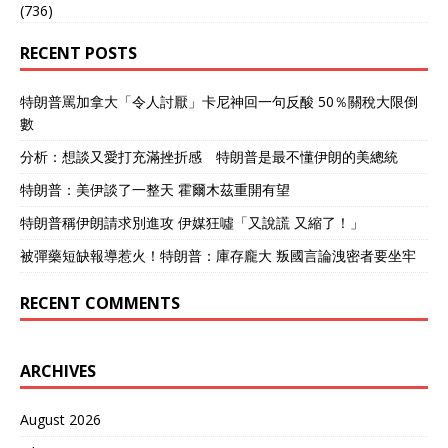
(736)
RECENT POSTS
特朗普罵加拿大「令人討厭」卡尼神回一句反酸 50％關稅大限倒
數
分析：想談又愛打充滿挫折感 特朗普是最不懂伊朗的美總統
特朗普：美伊談了一整天 霍爾木茲重開有望
特朗普稱伊朗請求別進攻 伊媒狂噓「又說謊 又縮了！」
被彈藥短缺報導惹火！特朗普：庫存龐大 叛國言論洩密者要坐牢
RECENT COMMENTS
ARCHIVES
August 2026