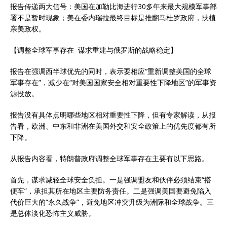
报告传递两大信号：美国在加勒比海进行30多年来最大规模军事部
署不是暂时现象；美在委内瑞拉最终目标是推翻马杜罗政府，扶植
亲美政权。
【调整全球军事存在 谋求重建与俄罗斯的战略稳定】
报告在强调西半球优先的同时，表示要相应“重新调整美国的全球
军事存在”，减少在“对美国国家安全相对重要性下降地区”的军事资
源投放。
报告没有具体点明哪些地区相对重要性下降，但有专家解读，从报
告看，欧洲、中东和非洲在美国外交和安全政策上的优先度都有所
下降。
从报告内容看，特朗普政府调整全球军事存在主要有以下思路。
首先，谋求减轻全球安全负担。一是强调盟友和伙伴必须结束“搭
便车”，承担其所在地区主要防务责任。二是强调美国要避免陷入
代价巨大的“永久战争”，避免地区冲突升级为洲际和全球战争。三
是总体淡化恐怖主义威胁。