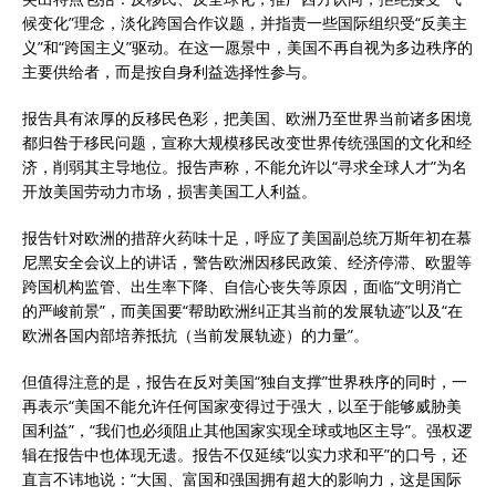
候变化”理念，淡化跨国合作议题，并指责一些国际组织受“反美主
义”和“跨国主义”驱动。在这一愿景中，美国不再自视为多边秩序的
主要供给者，而是按自身利益选择性参与。
报告具有浓厚的反移民色彩，把美国、欧洲乃至世界当前诸多困境
都归咎于移民问题，宣称大规模移民改变世界传统强国的文化和经
济，削弱其主导地位。报告声称，不能允许以“寻求全球人才”为名
开放美国劳动力市场，损害美国工人利益。
报告针对欧洲的措辞火药味十足，呼应了美国副总统万斯年初在慕
尼黑安全会议上的讲话，警告欧洲因移民政策、经济停滞、欧盟等
跨国机构监管、出生率下降、自信心丧失等原因，面临“文明消亡
的严峻前景”，而美国要“帮助欧洲纠正其当前的发展轨迹”以及“在
欧洲各国内部培养抵抗（当前发展轨迹）的力量”。
但值得注意的是，报告在反对美国“独自支撑”世界秩序的同时，一
再表示“美国不能允许任何国家变得过于强大，以至于能够威胁美
国利益”，“我们也必须阻止其他国家实现全球或地区主导”。强权逻
辑在报告中也体现无遗。报告不仅延续“以实力求和平”的口号，还
直言不讳地说：“大国、富国和强国拥有超大的影响力，这是国际