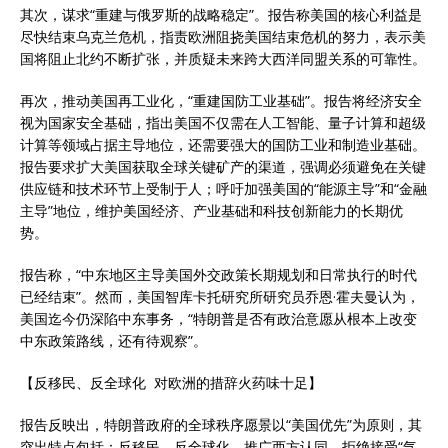
其次，谋求“重建与俄罗斯的战略稳定”。报告称美国的核心利益是
尽快结束乌克兰危机，指责欧洲阻挠美国结束危机的努力，表示美
国将阻止北约不断扩张，并质疑未来跨大西洋同盟关系的可靠性。
再次，推动美国再工业化，“重建国防工业基础”。报告将经济安全
视为国家安全基础，指出美国不仅需在人工智能、量子计算和超级
计算等领域占据主导地位，还需要强大的国防工业和制造业基础。
报告要求扩大美国获取全球关键矿产的渠道，强调必须避免在关键
供应链和技术环节上受制于人；呼吁加强美国的“能源主导”和“金融
主导”地位，维护美国经济、产业基础和科技创新能力的长期优
势。
报告称，“中东地区主导美国外交政策长期规划和日常执行的时代
已经结束”。然而，美国智库卡托研究所研究员乔恩·霍夫曼认为，
美国迄今仍深陷中东事务，“特朗普是否有政治意愿从根本上改变
中东政策路线，还有待观察”。
【反移民、反全球化 对欧洲的措辞火药味十足】
报告反映出，特朗普政府的全球秩序愿景以“美国优先”为原则，其
突出特点包括：反移民、反全球化，推广西方认同，拒绝接受“气