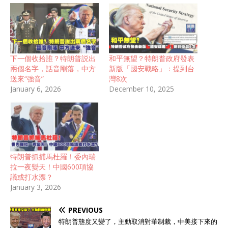
下一個收拾誰？特朗普説出
和平無望？特朗普政府發表
兩個名字，話音剛落，中方
新版「國安戰略」：提到台
送來“強音”
灣8次
January 6, 2026
December 10, 2025
特朗普抓捕馬杜羅！委內瑞
拉一夜變天！中國600項協
議或打水漂？
January 3, 2026
PREVIOUS
特朗普態度又變了，主動取消對華制裁，中美接下來的