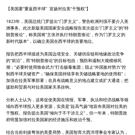
【美国要“重返西半球” 宣扬对拉美“干预权”】
1823年，美国总统门罗提出“门罗主义”，警告欧洲列强不要介入美
洲事务。此次新版美国国家安全战略报告首次提出“门罗主义”的“特
朗普推论”，称美国将“主张并执行‘特朗普推论’，作为‘门罗主义’的
新时代版本”，以确立美国在西半球的首要地位。
报告把西半球描述为美国边境安全、关键供应链和地缘政治竞争
的“前沿”，而“特朗普推论”的目标包括：预防和遏制大规模移民
潮；“必要时使用致命武力”打击贩毒集团；阻止“外国敌对势力”控
制西半球关键资产；“确保美国持续享有关键战略要地的使用权”；
加强在拉美军事部署；在具有战略意义的地点建立或扩大通道；把
援助和贸易与对拉美国家关系挂钩。
分析人士认为，这将促使美国在情报、军事、执法和经济战略等领
域向西半球投入更多资源，实质是“趾高气扬”地宣布美国对拉美的
干预权。报告提出美国“倾向于不干涉主义”，但一年来，特朗普政
府明显加强对拉美国家的经济施压和政治干预。
结合当前剑拔弩张的美委局势，美国智库大西洋理事会专家认为，