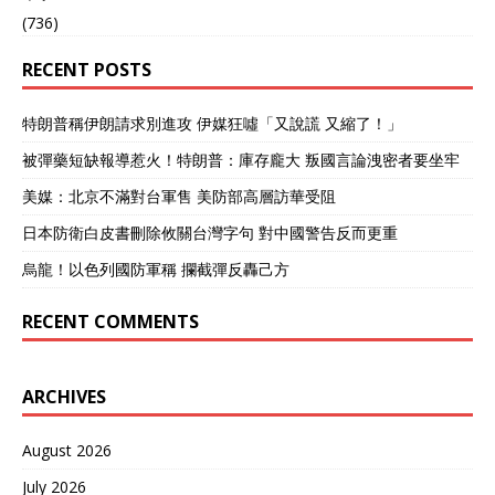
(736)
RECENT POSTS
特朗普稱伊朗請求別進攻 伊媒狂噓「又說謊 又縮了！」
被彈藥短缺報導惹火！特朗普：庫存龐大 叛國言論洩密者要坐牢
美媒：北京不滿對台軍售 美防部高層訪華受阻
日本防衛白皮書刪除攸關台灣字句 對中國警告反而更重
烏龍！以色列國防軍稱 攔截彈反轟己方
RECENT COMMENTS
ARCHIVES
August 2026
July 2026