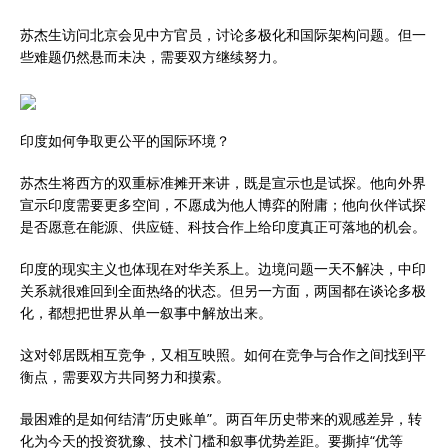
苏杰生访问北京会见中方官员，讨论多极化和国际架构问题。但一
些难题仍然悬而未决，需要双方继续努力。
印度如何争取更公平的国际环境？
苏杰生将西方的双重标准摊开来讲，既是宣示也是试探。他向外界
宣示印度需要更多空间，不愿成为他人博弈的附庸；他向伙伴试探
是否愿意在能源、供应链、科技合作上给印度真正可落地的机会。
印度的现实主义也体现在对华关系上。边境问题一天不解决，中印
关系就很难回到全面热络的状态。但另一方面，两国都在谈论多极
化，都想把世界从单一叙事中解放出来。
这对邻居既相互竞争，又相互映照。如何在竞争与合作之间找到平
衡点，需要双方共同努力和摸索。
最困难的是如何结清“历史账单”。两百年历史带来的观感差异，转
化为今天的投资犹豫、技术门槛和叙事优势差距。要撕掉“优等