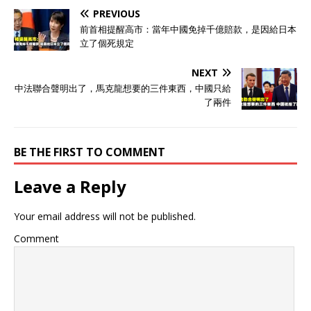
的关税大棒挥舞得毫不留
PREVIOUS
情，他在行政令中直指印
度“直接或间接进口俄罗斯石
前首相提醒高市：當年中國免掉千億賠款，是因給日本
油”，声称印度“在为战争机
立了個死規定
器提供燃料”。 更具杀伤力
的是，这项惩罚性关税仅给
NEXT
印度留出21天窗口期，剑指
中法聯合聲明出了，馬克龍想要的三件東西，中國只給
印度对美年出口额约870亿
了兩件
美元的贸易命脉。 印度外
交部迅速反击，痛斥美方行
为“不公平、不合理”，誓言
BE THE FIRST TO COMMENT
采取一切必要措施维护国家
利益。 耐人寻味的是，当
记者在同日追问特朗普“是否
Leave a Reply
计划对中国征收新关税”时，
这位以强硬著称的总统却陷
Your email address will not be published.
入短暂沉默，最终只抛出一
句模棱两可的回应：“这可能
Comment
发生！”与对印度的雷厉风行
相比，这种迟疑暴露出特朗
普政府对华政策的深层矛
盾。 美印关系的急转直下并
非一日之寒，特朗普政府早