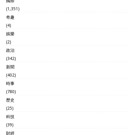
國際
启动了对华关系解冻程序。
莫迪访华行程的曝光绝非孤
(1,351)
立事件，而是中印近期一系
奇趣
列外交接触的高潮，细数这
(4)
些信号：印度时隔五年恢复
向中国公民发放旅游签证；
娛樂
国防部长辛格与外长苏杰生
(2)
先后实现五年来首次访华；
两国政府更就加快恢复直航
政治
航班达成共识，这些动作勾
(342)
勒出一条清晰的外交曲线。
新聞
印度转向东方的驱动力，部
分源于被西方盟友背弃的痛
(402)
感，特朗普政府在印巴冲突
時事
中公然将停火功劳归于自
(780)
身，引发新德里强烈不满。
美国一边要求印度购买高价
歷史
武器、增加军费分摊，却未
(25)
兑现贸易承诺，使印度在美
日印澳“四方安全对话”中的
科技
角色日益尴尬。 而更深层的
(39)
吸引力来自经济现实：印度
財經
电子产业80%的稀土依赖中