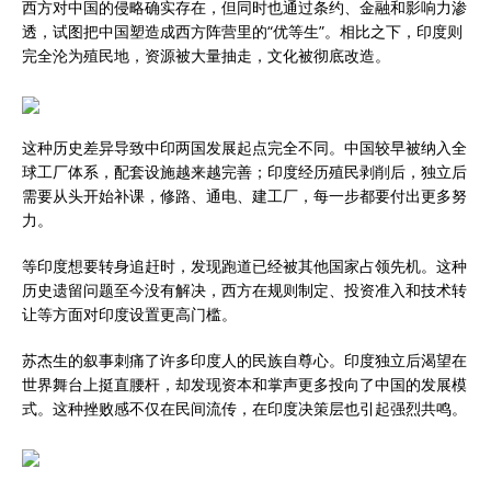
西方对中国的侵略确实存在，但同时也通过条约、金融和影响力渗
透，试图把中国塑造成西方阵营里的“优等生”。相比之下，印度则
完全沦为殖民地，资源被大量抽走，文化被彻底改造。
这种历史差异导致中印两国发展起点完全不同。中国较早被纳入全
球工厂体系，配套设施越来越完善；印度经历殖民剥削后，独立后
需要从头开始补课，修路、通电、建工厂，每一步都要付出更多努
力。
等印度想要转身追赶时，发现跑道已经被其他国家占领先机。这种
历史遗留问题至今没有解决，西方在规则制定、投资准入和技术转
让等方面对印度设置更高门槛。
苏杰生的叙事刺痛了许多印度人的民族自尊心。印度独立后渴望在
世界舞台上挺直腰杆，却发现资本和掌声更多投向了中国的发展模
式。这种挫败感不仅在民间流传，在印度决策层也引起强烈共鸣。