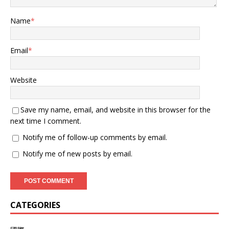
已将印度贴上“贸易不公平行
为者”的标签，尤其不满印度
Name
*
2024年创造的458亿美元对
美贸易顺差。 但此次关税
升级的核心导火索，直指印
Email
*
度拒绝配合西方孤立俄罗斯
的能源政策。 印度外交部
在反击声明中揭露了西方的
Website
双标：2024年欧盟与俄罗斯
的商品贸易额高达675亿欧
元，美国也持续进口俄罗斯
Save my name, email, and website in this browser for the
核工业原料和钯金，却对印
next time I comment.
度保障14亿人口能源安全的
Notify me of follow-up comments by email.
必要进口横加指责。 而如
今，这场经济冲击波已经显
Notify me of new posts by email.
现，不过更深远的影响在于
战略互信的崩塌——印度曾
被视为美国“印太战略”的关
键支柱，如今却在关税大棒
下沦为与巴西同级的“惩罚对
CATEGORIES
象”。 不过就在特朗普关税
令落地的同时，新德里悄然