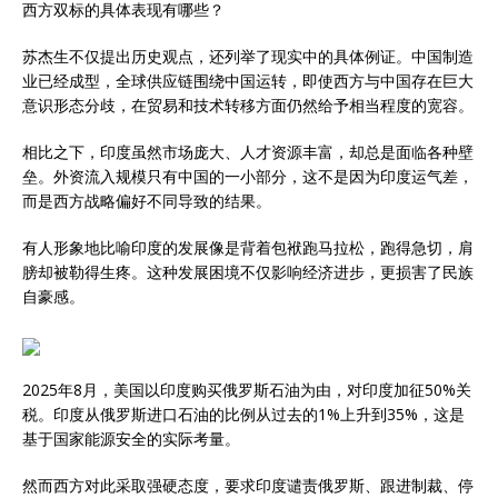
西方双标的具体表现有哪些？
苏杰生不仅提出历史观点，还列举了现实中的具体例证。中国制造
业已经成型，全球供应链围绕中国运转，即使西方与中国存在巨大
意识形态分歧，在贸易和技术转移方面仍然给予相当程度的宽容。
相比之下，印度虽然市场庞大、人才资源丰富，却总是面临各种壁
垒。外资流入规模只有中国的一小部分，这不是因为印度运气差，
而是西方战略偏好不同导致的结果。
有人形象地比喻印度的发展像是背着包袱跑马拉松，跑得急切，肩
膀却被勒得生疼。这种发展困境不仅影响经济进步，更损害了民族
自豪感。
2025年8月，美国以印度购买俄罗斯石油为由，对印度加征50%关
税。印度从俄罗斯进口石油的比例从过去的1%上升到35%，这是
基于国家能源安全的实际考量。
然而西方对此采取强硬态度，要求印度谴责俄罗斯、跟进制裁、停