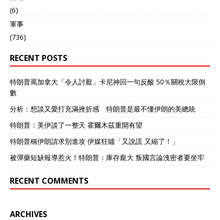
国供应，2023-2024财年从
(6)
中国进口的电子元件占比超
軍事
50%，一位印度高官坦
(736)
承：“想深入供应链，必须和
中国企业合作”。 但当矛头
RECENT POSTS
转向中国时，特朗普的“关税
大棒”却显露出少见的迟疑，
这种反差背后是三重战略困
特朗普罵加拿大「令人討厭」卡尼神回一句反酸 50％關稅大限倒
境的叠加： 首先是贸易对抗
數
的惨痛教训，中美此前三轮
关税交锋证明，超高关税只
分析：想談又愛打充滿挫折感 特朗普是最不懂伊朗的美總統
会推高美国消费品价格，却
特朗普：美伊談了一整天 霍爾木茲重開有望
难以撼动中国在全球供应链
中的枢纽地位。 当印度对
特朗普稱伊朗請求別進攻 伊媒狂噓「又說謊 又縮了！」
美出口仅占其GDP的2-3%
时，中国握有更庞大的国内
被彈藥短缺報導惹火！特朗普：庫存龐大 叛國言論洩密者要坐牢
市场与更完善的产业生态作
为缓冲。 其次是盟友体系
RECENT COMMENTS
的离心倾向，欧盟与日韩等
传统盟友虽在安全领域配合
美国，却在经济层面拒绝与
ARCHIVES
中国脱钩。 德国车企、法国