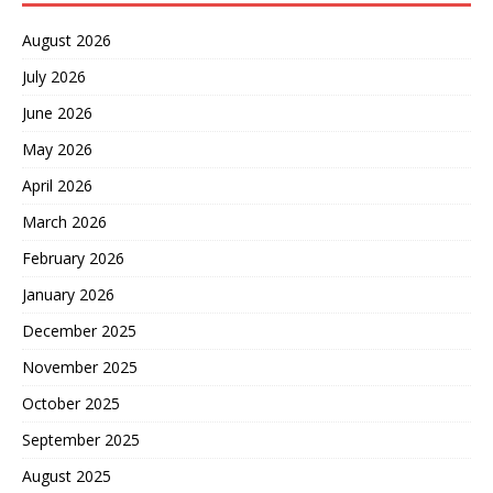
空客、韩国半导体企业持续
扩大在华投资，形成事实上
August 2026
的“政经分离”策略。 最后是
示范效应的政治代价，金砖
July 2026
国家机制正在关税问题上形
June 2026
成隐性联盟，当特朗普对印
度、巴西征收惩罚性关税
May 2026
时，中俄立即强化与受制裁
April 2026
国的能源本币结算。 这种抱
团抵抗使美国单边制裁的效
March 2026
果大打折扣。 而这次莫迪的
天津之行暗藏精妙的政治计
February 2026
算，行程安排显示，他将在
January 2026
8月30日先访问日本出席年
度峰会，次日抵津仅停留31
December 2025
小时，且巧妙避开了9月3日
北京的抗战胜利阅兵。 这种
November 2025
设计暴露了印度外交的实用
October 2025
主义本质——既要借中国缓
解经济压力，又要避免过度
September 2025
刺激美日盟友。 印度的核心
诉求清晰可见：争取中国放
August 2025