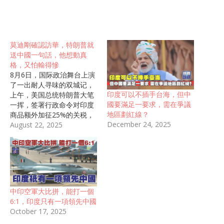
莫迪剛確認訪華，特朗普就
送中國一句話，他想動真
格，又怕輸得慘
8月6日，国际政治舞台上演
了一出耐人寻味的双城记，
印度可以不插手台海，但中
上午，美国总统特朗普大笔
國要滿足一要求，需在爭議
一挥，签署行政命令对印度
地區劃紅線？
商品额外加征25%的关税，
December 24, 2025
叠加此前已有的25%关税，
August 22, 2025
印度输美商品总税率飙升至
惊人的50%。 几小时后，新
德里传出消息：印度总理莫
迪将于8月31日访问中国天
津，出席上海合作组织峰会
——这将是莫迪时隔七年的
中印空軍大比拼，能打一個
首次访华，也是2020年中印
6:1，印度只有一項領先中國
边境冲突后两国关系的破冰
October 17, 2025
之旅。 特朗普政府对印度