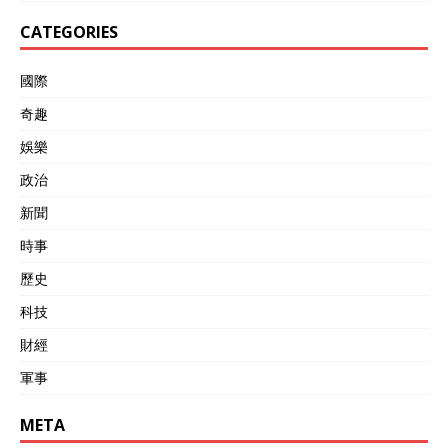
宽稀土出口限制以挽救其军
工和汽车产业；吸引百亿美
CATEGORIES
元级投资建设中印高铁和工
业园区；通过上合平台展
國際
示“战略自主”形象。 但在
边境问题上，印度仍显矛盾
奇趣
姿态：中印士兵近期尝试“糖
果外交”缓和气氛，印度却同
娛樂
步在藏南地区增兵，这种“边
政治
谈边防”的策略，难以满足中
方建立长效信任机制的要
新聞
求。 当下，地缘政治的天
平正在发出吱呀的转动声，
時事
特朗普用50%关税将印度推
歷史
向东方之时，莫迪的专机即
将跨越喜马拉雅山脉。 这并
科技
非简单的选边站队，而是多
极化世界形成的生动注脚
財經
——当美国用关税武器惩罚
軍事
盟友时，新德里证明了自己
仍能打出“上合组织”这张战
略牌。 国际关系史上常有此
META
类讽刺时刻：五年的边境谈