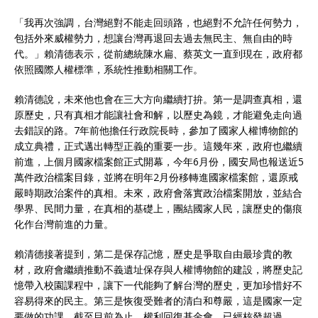
「我再次強調，台灣絕對不能走回頭路，也絕對不允許任何勢力，
包括外來威權勢力，想讓台灣再退回去過去無民主、無自由的時
代。」賴清德表示，從前總統陳水扁、蔡英文一直到現在，政府都
依照國際人權標準，系統性推動相關工作。
賴清德說，未來他也會在三大方向繼續打拚。第一是調查真相，還
原歷史，只有真相才能讓社會和解，以歷史為鏡，才能避免走向過
去錯誤的路。7年前他擔任行政院長時，參加了國家人權博物館的
成立典禮，正式邁出轉型正義的重要一步。這幾年來，政府也繼續
前進，上個月國家檔案館正式開幕，今年6月份，國安局也報送近5
萬件政治檔案目錄，並將在明年2月份移轉進國家檔案館，還原戒
嚴時期政治案件的真相。未來，政府會落實政治檔案開放，並結合
學界、民間力量，在真相的基礎上，團結國家人民，讓歷史的傷痕
化作台灣前進的力量。
賴清德接著提到，第二是保存記憶，歷史是爭取自由最珍貴的教
材，政府會繼續推動不義遺址保存與人權博物館的建設，將歷史記
憶帶入校園課程中，讓下一代能夠了解台灣的歷史，更加珍惜好不
容易得來的民主。第三是恢復受難者的清白和尊嚴，這是國家一定
要做的功課。截至目前為止，權利回復基金會，已經核發超過