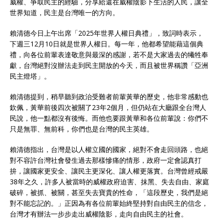
威權、爭取民主的經驗，分享給還在威權陰影下生活的人民，讓全
世界知道，民主是台灣唯一的方向。
賴清德今日上午出席「2025年世界人權日典禮」，致詞時表示，
下週三12月10日就是世界人權日。每一年，他都希望能藉這個典
禮，向各位前輩表達敬意與最深的感謝，若不是大家過去的犧牲奉
獻，台灣絕對沒辦法走到民主開放的今天，而且被世界稱讚「亞洲
民主燈塔」。
賴清德提到，稍早聽到政治受難者前輩黃華的歷史，他非常感動也
欽佩，黃華前後四次被關了23年2個月，但仍站在大廳跟全台灣人
民說，他一點都沒有後悔。而他也要跟黃華和各位前輩說：你們不
只是無罪、無前科，你們也是台灣的民主英雄。
賴清德指出，台灣是以人權立國的國家，絕對不會走回頭路，也絕
對不容許台灣社會發生過去那樣慘痛的情形，政府一定會認真打
拚，讓國家更安全、讓民主更深化、讓人權更落實。台灣曾經戒嚴
38年之久，許多人被當時的威權政府迫害、抹黑、失去自由、家庭
破碎，被抓、被關，甚至失去寶貴的性命，「這段歷史，我們是絕
對不能忘記的。」正因為有各位前輩始終堅持對自由民主的信念，
台灣才有辦法一步步走出威權陰影，走向自由民主的社會。