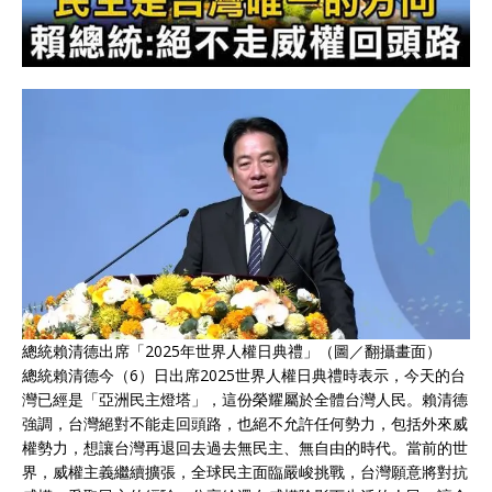
總統賴清德出席「2025年世界人權日典禮」（圖／翻攝畫面）
總統賴清德今（6）日出席2025世界人權日典禮時表示，今天的台
灣已經是「亞洲民主燈塔」，這份榮耀屬於全體台灣人民。賴清德
強調，台灣絕對不能走回頭路，也絕不允許任何勢力，包括外來威
權勢力，想讓台灣再退回去過去無民主、無自由的時代。當前的世
界，威權主義繼續擴張，全球民主面臨嚴峻挑戰，台灣願意將對抗