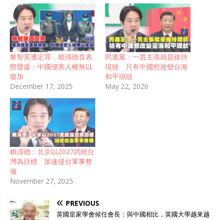
黎智英遭定罪，賴清德首表
民進黨：一貫主張就是維持
態聲援：中國侵害人權無以
現狀 只有中國想改變台海
復加
和平現狀
December 17, 2025
May 22, 2026
賴清德：北京以2027武統台
灣為目標 加速侵台軍事整
備
November 27, 2025
PREVIOUS
英國皇家學會候任會長：與中國相比，英國大學越來越