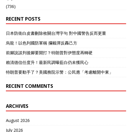
(736)
RECENT POSTS
日本防衛白皮書刪除攸關台灣字句 對中國警告反而更重
烏龍！以色列國防軍稱 攔截彈反轟己方
前腳說談判後腳要開打？特朗普對伊態度再轉硬
賴清德信任度升！最新民調曝藍白仍未獲民心
特朗普要動手了？美國務院示警：公民應「考慮離開中東」
RECENT COMMENTS
ARCHIVES
August 2026
July 2026