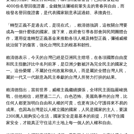
4000份名譽回復證書，金錢無法彌補前輩失去的青春與自由，而
核發名譽回復證書，是代表國家願意承認過錯、承擔責任。
「轉型正義不是過去式，是現在式」，賴清德強調，這攸關台灣要
成為一個什麼樣的國家。接下來，政府會引導各部會與民間團體合
作，運用促進轉型正義基金來推動各項人權及轉型正義，彌補威權
統治留下的傷害，強化台灣民主的根基和韌性。
賴清德表示，今天的台灣已經是亞洲民主燈塔，在各項國際自由度
和民主指數評比中名列前茅，是亞洲少數被評為完全民主的國家之
一。這份榮耀，不屬於任何政黨和個人，而是屬於全體台灣人民，
屬於一代又一代願意為民主奉獻的台灣人所努力打拚的結果。
賴清德指出，當前世界，威權主義繼續擴張，全球民主面臨嚴峻挑
戰，但他相信，經歷過二二八、白色恐怖、美麗島事件的台灣，比
任何人都更加明白自由和人權的可貴，也更有決心守護得來不易的
成果。也因為台灣是以人權立國的國家，人民是國家的主人，要讓
2300萬人能夠安心生活，國家安全是最基本的前提，只有守住國
家安全，才能真正守住這片土地上每一個人的人權和自由。