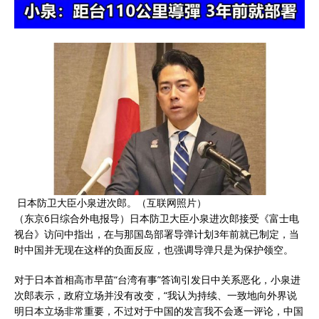
日本防卫大臣小泉进次郎。（互联网照片）
（东京6日综合外电报导）日本防卫大臣小泉进次郎接受《富士电
视台》访问中指出，在与那国岛部署导弹计划3年前就已制定，当
时中国并无现在这样的负面反应，也强调导弹只是为保护领空。
对于日本首相高市早苗“台湾有事”答询引发日中关系恶化，小泉进
次郎表示，政府立场并没有改变，“我认为持续、一致地向外界说
明日本立场非常重要，不过对于中国的发言我不会逐一评论，中国