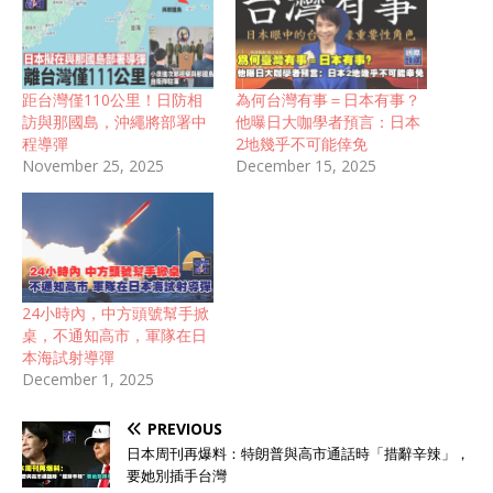
距台灣僅110公里！日防相
為何台灣有事＝日本有事？
訪與那國島，沖繩將部署中
他曝日大咖學者預言：日本
程導彈
2地幾乎不可能倖免
November 25, 2025
December 15, 2025
24小時內，中方頭號幫手掀
桌，不通知高市，軍隊在日
本海試射導彈
December 1, 2025
PREVIOUS
日本周刊再爆料：特朗普與高市通話時「措辭辛辣」，
要她別插手台灣