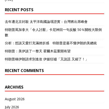
RECENT POSTS
去年遭北京封殺 太平洋島國論壇證實：台灣將出席峰會
特朗普罵加拿大「令人討厭」卡尼神回一句反酸 50％關稅大限倒
數
分析：想談又愛打充滿挫折感 特朗普是最不懂伊朗的美總統
特朗普：美伊談了一整天 霍爾木茲重開有望
特朗普稱伊朗請求別進攻 伊媒狂噓「又說謊 又縮了！」
RECENT COMMENTS
ARCHIVES
August 2026
July 2026