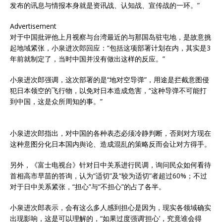
发布的讯息与情报本身就是资讯战、认知战、宣传战的一环。”
Advertisement
对于中国批评他上月视察与台湾最近的与那国岛驻屯地，是故意挑
起地域紧张，小泉进次郎回应：“包括这项部署计划在内，其实是3
年前就制定了，当时中国并没有做出这样的反应。”
小泉进次郎强调，这次部署的是“地对空导弹”，用途是拦截意图侵
犯日本领空的飞行物，以免对日本造成危害，“这种导弹不可能打
到中国，这是众所周知的事。”
小泉进次郎指出，对中国的各种表态必须冷静判断，否则对方现在
这种意图分化日本国内舆论、造成混乱的策略反而会让对方得手。
另外，《富士电视台》针对日中关系进行民调，询问民众如何看待
首相高市早苗的答询，认为“适切”及“较为适切”者超过60%；不过
对于日中关系紧张，“担心”与“不担心”的占了各半。
小泉进次郎表示，会有这么多人感到担心是因为，现实各领域确实
出现影响，这是可以理解的，“如果过度强调‘担心’，究竟谁会得