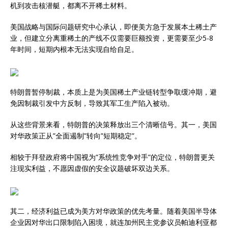
机到攻击核潜艇，都离不开稀土材料。
美国战略与国际问题研究中心承认，即便美方急于发展本土稀土产
业，但建立分离重稀土的产线不仅需要巨额投资，更需要至少5-8
年时间，短期内根本无法实现自给自足。
特朗普暂停制裁，本质上是为美国稀土产业链转型争取缓冲期，避
免因制裁引发中方反制，导致其军工生产陷入被动。
从这些背景来看，特朗普的决策释放出三个清晰信号。其一，美国
对华政策正从”全面遏制”转向”短期稳定”。
相较于拜登政府将中国视为”系统性竞争对手”的定位，特朗普更关
注现实利益，不愿因虚假的安全议题破坏双边关系。
其二，经济利益已成为美方对华政策的优先考量。随着美国半导体
企业因对华出口限制陷入困境，就连加州民主党参议员帕迪利亚都