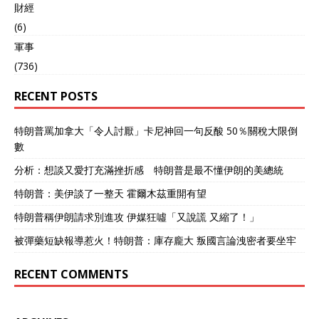
財經
(6)
軍事
(736)
RECENT POSTS
特朗普罵加拿大「令人討厭」卡尼神回一句反酸 50％關稅大限倒
數
分析：想談又愛打充滿挫折感 特朗普是最不懂伊朗的美總統
特朗普：美伊談了一整天 霍爾木茲重開有望
特朗普稱伊朗請求別進攻 伊媒狂噓「又說謊 又縮了！」
被彈藥短缺報導惹火！特朗普：庫存龐大 叛國言論洩密者要坐牢
RECENT COMMENTS