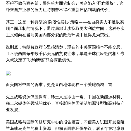
不得不致信商务部，警告单方面管制会让美企陷入”死亡螺旋”，这
种来自产业界的压力让特朗普不得不重新评估制裁的代价。
其三，这是一种典型的”阶段性妥协”策略——在自身实力不足以实
现全面压制的情况下，通过局部让步换取更大利益空间，这种务实
主义倾向在当前美国内部分裂的政治环境中显得尤为突出。
说到底，特朗普政府心里很清楚，现在的中美两国根本不能交恶。
且不说两国每年数千亿美元的贸易往来，单是全球供应链的相互嵌
入就决定了”脱钩断链”只会两败俱伤。
而美国对中国的诉求，更是直白地体现在三个关键领域。首
先是战略资源供应保障，稀土只是冰山一角。中国在新能源材料、
稀土永磁体等领域的优势，直接影响美国清洁能源转型和高科技产
业发展。
美国战略与国际问题研究中心的报告坦言，即便美方试图开发格陵
兰岛或乌克兰的稀土资源，但前者面临环保争议，后者存在地缘政