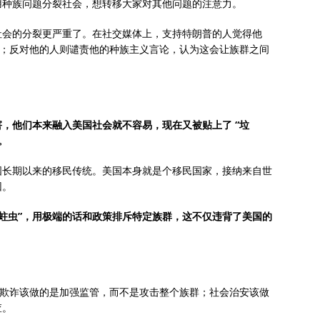
用种族问题分裂社会，想转移大家对其他问题的注意力。
社会的分裂更严重了。在社交媒体上，支持特朗普的人觉得他
了；反对他的人则谴责他的种族主义言论，认为这会让族群之间
，他们本来融入美国社会就不容易，现在又被贴上了 “垃
。
国长期以来的移民传统。美国本身就是个移民国家，接纳来自世
因。
的蛀虫”，用极端的话和政策排斥特定族群，这不仅违背了美国的
保欺诈该做的是加强监管，而不是攻击整个族群；社会治安该做
查。