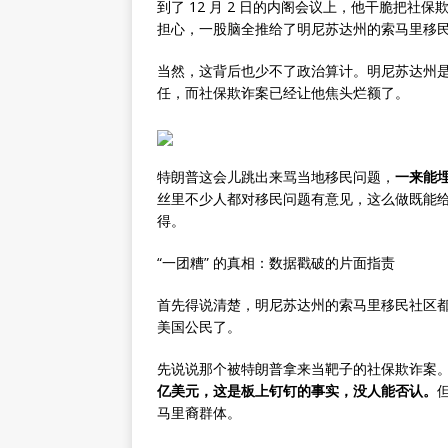
到了 12 月 2 日的内阁会议上，他干脆把
担心，一股脑全推给了明尼苏达州的索马里移民，
当然，这背后也少不了政治算计。明尼苏达州是民
任，而社保欺诈案已经让他焦头烂额了。
特朗普这会儿跳出来骂当地移民问题，
一来能
丝里不少人都对移民问题有意见，这么做既能
得。
“一团糟” 的真相：数据戳破的片面指责
首先得说清楚，明尼苏达州的索马里移民社区都
美国公民了。
先说说那个被特朗普拿来当靶子的社保欺诈案
亿美元，这是板上钉钉的事实，没人能否认。
马里裔群体。