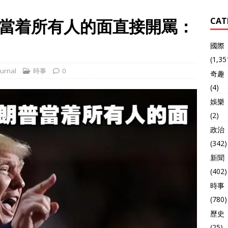
當着所有人的面直接開罵：
CAT
國際
(1,35
urnal
時事
0
奇趣
(4)
娛樂
(2)
政治
(342)
新聞
(402)
時事
(780)
歷史
(25)