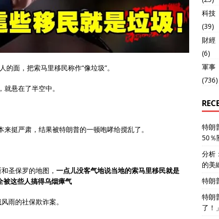
科技
(39)
財經
(6)
軍事
人的面，把索马里移民称作“像垃圾”。
(736)
，就悬在了半空中。
REC
特朗
的气氛本来挺严肃，结果被特朗普的一顿咆哮给搅乱了。
50
分析
的美
斯和圣保罗的地图，
一点儿没客气地说当地的索马里移民就是
特朗
，全被这些人搞得乌烟瘴气
特朗
城风雨的社保欺诈案。
了！