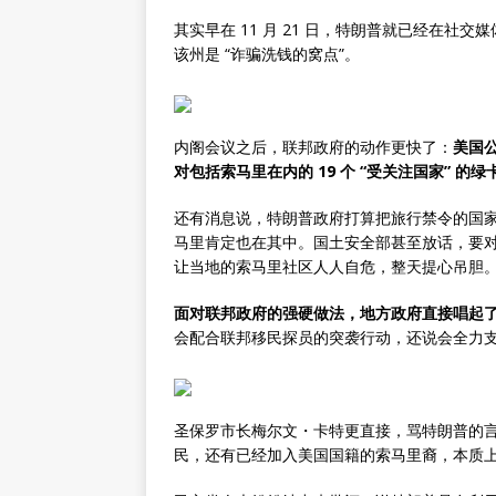
其实早在 11 月 21 日，特朗普就已经在
该州是 “诈骗洗钱的窝点”。
内阁会议之后，联邦政府的动作更快了：
美国
对包括索马里在内的 19 个 “受关注国家” 
还有消息说，特朗普政府打算把旅行禁令的国家从
马里肯定也在其中。国土安全部甚至放话，要
让当地的索马里社区人人自危，整天提心吊胆
面对联邦政府的强硬做法，地方政府直接唱起
会配合联邦移民探员的突袭行动，还说会全力
圣保罗市长梅尔文・卡特更直接，骂特朗普的言论
民，还有已经加入美国国籍的索马里裔，本质