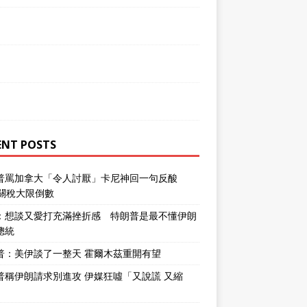
ENT POSTS
普罵加拿大「令人討厭」卡尼神回一句反酸
％關稅大限倒數
：想談又愛打充滿挫折感 特朗普是最不懂伊朗
總統
普：美伊談了一整天 霍爾木茲重開有望
普稱伊朗請求別進攻 伊媒狂噓「又說謊 又縮
」