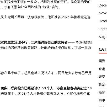
社保欺诈案和枪击案绑在一起说，把福利被骗的责任、民众对治安的
Dece
才有了那句让全网炸锅的 “垃圾” 言论。
Nove
主党州长蒂姆・沃尔兹在管，他正准备 2026 年接着竞选连
Octo
Sept
Augu
埋汰民主党治理不行，二来能讨好自己的支持者
—— 毕竟他的粉
给自己的强硬移民政策铺路，还能给自己攒点民意，可谓一举两
CAT
國際
奇趣
存在几十年了，总共也就 8 万人左右，而且绝大多数都已经是
娛樂
政治
。
确实，联邦检方已经起诉了 59 个人，涉案金额也确实超过 10
新聞
但关键在于，这 59 个人只是极少数害群之马，不能代表整个索
時事