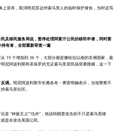
社交媒体上宣布，取消明尼苏达州索马里人的临时保护身份，当时还骂
公民及移民服务局说，暂停处理阿富汗公民的移民申请，同时要
的绿卡持有者，全部重新审查一遍
 19 个增加到 36 个，大部分都是撒哈拉以南的非洲国家，索
对明尼阿波利斯和圣保罗的无证索马里居民搞突袭搜捕，这一下
。
了反调。
明尼阿波利斯市长雅各布・弗雷明确表示，当地警察不
支持索马里社区。
是 “种族主义”“仇外”，他说特朗普攻击的不只是索马里移
上就是在攻击美国公民。