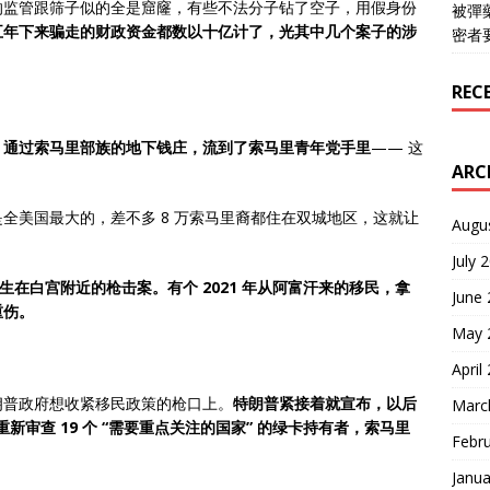
的监管跟筛子似的全是窟窿，有些不法分子钻了空子，用假身份
被彈
五年下来骗走的财政资金都数以十亿计了，光其中几个案子的涉
密者
REC
，通过索马里部族的地下钱庄，流到了索马里青年党手里
—— 这
ARC
全美国最大的，差不多 8 万索马里裔都住在双城地区，这就让
Augu
July 
底发生在白宫附近的枪击案。有个 2021 年从阿富汗来的移民，拿
June
重伤。
May 
April
朗普政府想收紧移民政策的枪口上。
特朗普紧接着就宣布，以后
Marc
新审查 19 个 “需要重点关注的国家” 的绿卡持有者，索马里
Febr
Janua