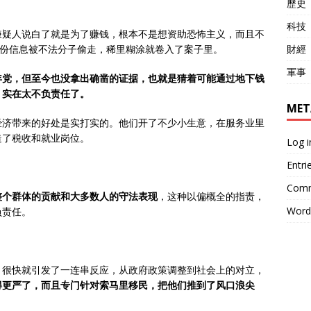
歷史
科技
嫌疑人说白了就是为了赚钱，根本不是想资助恐怖主义，而且不
財經
身份信息被不法分子偷走，稀里糊涂就卷入了案子里。
軍事
年党，但至今也没拿出确凿的证据，也就是猜着可能通过地下钱
，实在太不负责任了。
MET
经济带来的好处是实打实的。他们开了不少小生意，在服务业里
造了税收和就业岗位。
Log i
Entri
Comm
整个群体的贡献和大多数人的守法表现
，这种以偏概全的指责，
Word
负责任。
，很快就引发了一连串反应，从政府政策调整到社会上的对立，
得更严了，而且专门针对索马里移民，把他们推到了风口浪尖