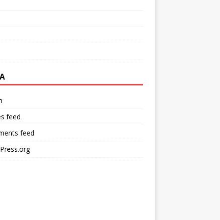
A
n
es feed
ents feed
Press.org