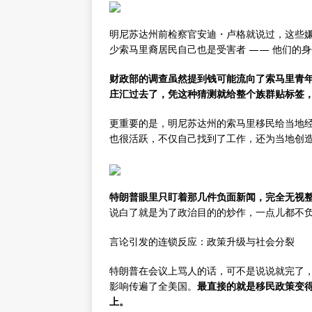
明尼苏达州前检察官安迪・卢格就说过，这些
少索马里裔居民自己也是受害者 —— 他们的
财政部的调查虽然提到钱可能流向了索马里青
庄汇过去了，凭这种猜测就给整个族群贴标签
更重要的是，明尼苏达州的索马里移民给当地
也很活跃，不仅自己找到了工作，还为当地创
特朗普眼里只盯着那几件负面新闻，完全无视
说白了就是为了政治目的的炒作，一点儿都不
言论引发的连锁反应：政策升级与社会分裂
特朗普在会议上骂人的话，可不是说说就完了
影响传遍了全美国。
最直接的就是移民政策变
上。