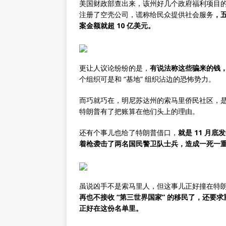
美国财政部查出来，该州好几个政府福利项目
注册了空壳公司，谎称给民众提供社会服务
，
案金额就超 10 亿美元。
更让人议论纷纷的是，
有说法称这些骗来的钱
个组织可是和 “基地” 组织沾边的恐怖势力。
而巧就巧在，明尼苏达州的索马里侨民社区，是
特朗普有了把账算在他们头上的理由。
还有个事儿也给了特朗普借口，
就是 11 月
着枪袭击了两名国民警卫队士兵，造成一死一
虽说凶手不是索马里人，但这事儿正好撞在特
再也不接收 “第三世界国家” 的移民了，还要求重
正好在这份名单里。