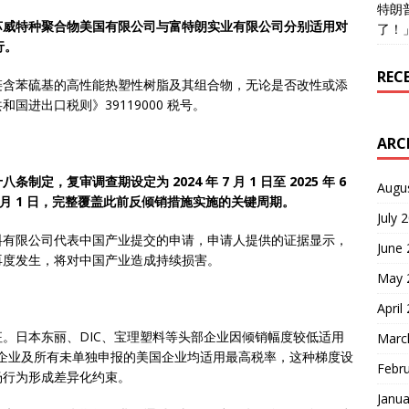
特朗
.9%，苏威特种聚合物美国有限公司与富特朗实业有限公司分别适用对
了！
行。
REC
链含苯硫基的高性能热塑性树脂及其组合物，无论是否改性或添
进出口税则》39119000 税号。
ARC
，复审调查期设定为 2024 年 7 月 1 日至 2025 年 6
Augu
 1 月 1 日，完整覆盖此前反倾销措施实施的关键周期。
July 
料有限公司代表中国产业提交的申请，申请人提供的证据显示，
June
再度发生，将对中国产业造成持续损害。
May 
April
。日本东丽、DIC、宝理塑料等头部企业因倾销幅度较低适用
Marc
规模日本企业及所有未单独申报的美国企业均适用最高税率，这种梯度设
Febr
场行为形成差异化约束。
Janua