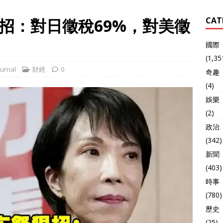
招：對日徵稅69%，對美徵
CAT
國際
(1,35
urnal
財經
0
奇趣
(4)
娛樂
(2)
政治
(342)
新聞
(403)
時事
(780)
歷史
(25)