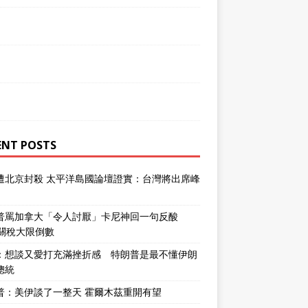
ENT POSTS
遭北京封殺 太平洋島國論壇證實：台灣將出席峰
普罵加拿大「令人討厭」卡尼神回一句反酸
％關稅大限倒數
：想談又愛打充滿挫折感 特朗普是最不懂伊朗
總統
普：美伊談了一整天 霍爾木茲重開有望