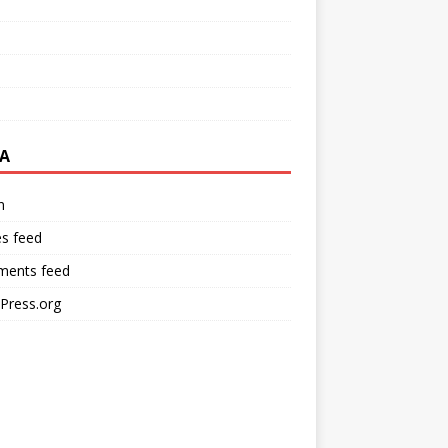
A
n
es feed
ents feed
Press.org