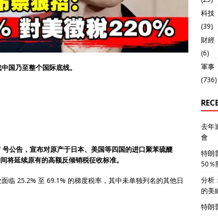
科技
(39)
財經
(6)
軍事
战中国乃至整个国际底线。
(736)
REC
去年
會
布第 77 号公告，宣布对原产于日本、美国等四国的进口聚苯硫醚
特朗
期间将延续原有的高额反倾销税征收标准。
50
分析
 25.2% 至 69.1% 的梯度税率，其中未单独列名的其他日
的美
特朗