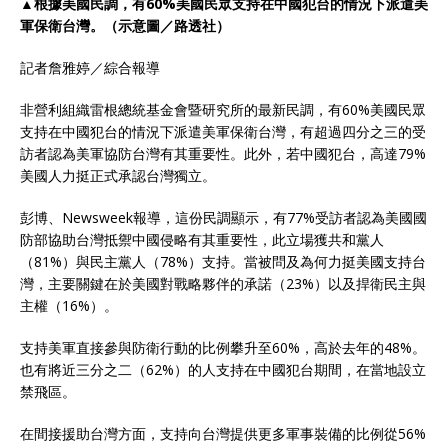
▲根據美國民調，有60%美國民眾支持在中國犯台的情況下派遣美
軍保衛台灣。（示意圖／路透社）
記者詹雅婷／綜合報導
非營利組織雷根總統基金會暨研究所的最新民調，有60%美國民眾
支持在中國犯台的情況下派遣美軍保衛台灣，有超過四分之三的受
訪者認為美軍協防台灣有其重要性。此外，若中國犯台，高達79%
美國人力挺正式承認台灣獨立。
彭博、Newsweek報導，這份民調顯示，有77%受訪者認為美國國
防部協助台灣抵禦中國侵略有其重要性，此立場獲共和黨人
（81%）與民主黨人（78%）支持。當被問及為何力挺美國支持台
灣，主要關鍵在於美國對戰略夥伴的承諾（23%）以及捍衛民主與
主權（16%）。
支持美軍直接參與防衛行動的比例攀升至60%，高於去年的48%。
也有將近三分之二（62%）的人支持在中國犯台期間，在當地設立
禁飛區。
在間接援助台灣方面，支持向台灣提供更多軍事裝備的比例從56%