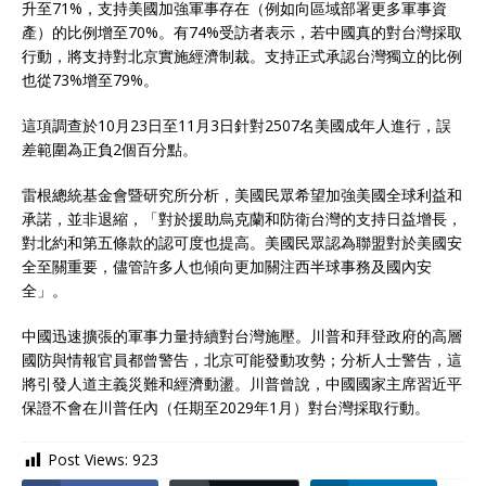
升至71%，支持美國加強軍事存在（例如向區域部署更多軍事資
產）的比例增至70%。有74%受訪者表示，若中國真的對台灣採取
行動，將支持對北京實施經濟制裁。支持正式承認台灣獨立的比例
也從73%增至79%。
這項調查於10月23日至11月3日針對2507名美國成年人進行，誤
差範圍為正負2個百分點。
雷根總統基金會暨研究所分析，美國民眾希望加強美國全球利益和
承諾，並非退縮，「對於援助烏克蘭和防衛台灣的支持日益增長，
對北約和第五條款的認可度也提高。美國民眾認為聯盟對於美國安
全至關重要，儘管許多人也傾向更加關注西半球事務及國內安
全」。
中國迅速擴張的軍事力量持續對台灣施壓。川普和拜登政府的高層
國防與情報官員都曾警告，北京可能發動攻勢；分析人士警告，這
將引發人道主義災難和經濟動盪。川普曾說，中國國家主席習近平
保證不會在川普任內（任期至2029年1月）對台灣採取行動。
Post Views:
923