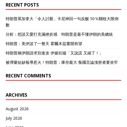
RECENT POSTS
特朗普罵加拿大「令人討厭」卡尼神回一句反酸 50％關稅大限倒
數
分析：想談又愛打充滿挫折感 特朗普是最不懂伊朗的美總統
特朗普：美伊談了一整天 霍爾木茲重開有望
特朗普稱伊朗請求別進攻 伊媒狂噓「又說謊 又縮了！」
被彈藥短缺報導惹火！特朗普：庫存龐大 叛國言論洩密者要坐牢
RECENT COMMENTS
ARCHIVES
August 2026
July 2026