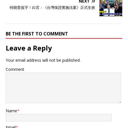
NEXT
特朗普簽字！白宮：《台灣保證實施法案》正式生效
BE THE FIRST TO COMMENT
Leave a Reply
Your email address will not be published.
Comment
Name
*
Email
*