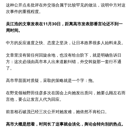
这种公开点名批评在外交场合属于比较罕见的做法，说明中方对这
次事件的重视程度。
吴江浩的文章发表在11月30日，距离高市发表那番言论还不到一
周时间。
中方的反应速度之快、态度之坚决，让日本政界很多人始料未及。
文章里没有留任何回旋余地，也没有给台阶下，就是明确告诉日
方：这次必须由高市本人出来道歉纠错，外交斡旋那一套行不通
了。
高市早苗面对质疑，采取的策略就是一个字：拖。
在野党领袖野田佳彦多次在国会上向她发出质问，她要么顾左右而
言他，要么让发言人代为回应。
前首相石破茂已经三次公开对她发难，她依然不肯松口。
高市大概是想着，时间长了这事就会淡化，舆论会转向别的热点。