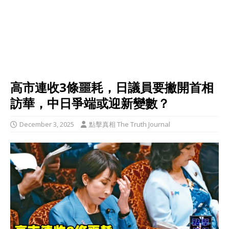
高市連收3條噩耗，日議員要撇開首相
訪華，中日爭端或迎新變數？
December 3, 2025
點擊真相 The Truth Journal