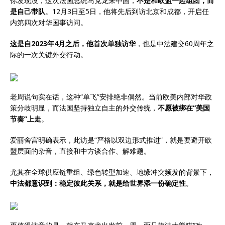
你发现没，这次法国总统马克龙来中国，
不是和欧盟一起组团，而
是自己带队
。12月3日至5日，他将先后到访北京和成都，开启任
内第四次对华国事访问。
这是自2023年4月之后，他首次单独访华
，也是中法建交60周年之
际的一次关键外交行动。
老周说句实在话，这种“单飞”安排绝非偶然。当前欧美内部对华政
策分歧明显，而法国坚持独立自主的外交传统，
不愿被绑在“美国
节奏”上走
。
爱丽舍宫明确表示，此访是“严格以双边形式推进”，就是要避开欧
盟层面的杂音，直接和中方谈合作、解难题。
尤其在全球供应链重组、绿色转型加速、地缘冲突频发的背景下，
中法都意识到：稳定彼此关系，就是给世界添一份确定性
。