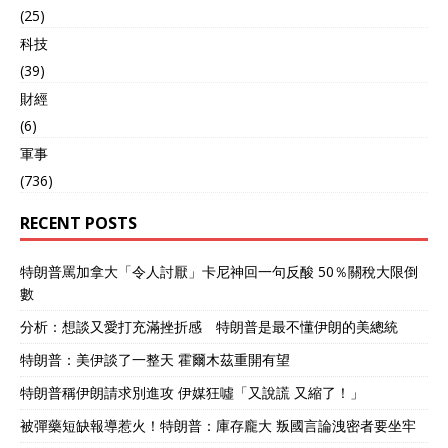
(25)
科技
(39)
財經
(6)
軍事
(736)
RECENT POSTS
特朗普罵加拿大「令人討厭」卡尼神回一句反酸 50％關稅大限倒
數
分析：想談又愛打充滿挫折感 特朗普是最不懂伊朗的美總統
特朗普：美伊談了一整天 霍爾木茲重開有望
特朗普稱伊朗請求別進攻 伊媒狂噓「又說謊 又縮了！」
被彈藥短缺報導惹火！特朗普：庫存龐大 叛國言論洩密者要坐牢