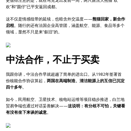
更值得注意的是，就在马克龙出发前一周，两只旅法大熊猫“欢
欢”和“圆仔”已平安返回成都。
这不仅是情感纽带的延续，也暗含外交温度——
熊猫回家，新合作
启程
。随行的还有法国企业高管团，涵盖航空、能源、食品等多个
领域，显然不只是来“叙旧”的。
中法合作，不止于买卖
我跟你讲，中法合作早就超越了简单的进出口。从1982年签署首
份核能合作协议算起，
两国在高端制造、清洁能源上的互信已沉淀
四十多年
。
如今，民用航空、卫星技术、核电站运维等项目稳步推进，白兰地
贸易争端也通过对话妥善解决——
这说明：有分歧不可怕，关键看
有没有坐下来谈的诚意
。