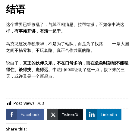
结语
这个世界已经够乱了，与其互相猜忌、拉帮结派，不如像中法这
样，
有事摊开讲，有活一起干
。
马克龙这次单独来华，不是为了站队，而是为了找路——一条大国
之间不搞零和、不玩套路、真正合作共赢的路。
说白了，
真正的伙伴关系，不在口号多响，而在危急时刻能不能稳
得住、谈得拢、走得远
。中法用60年证明了这一点，接下来的三
天，或许又是一个新起点。
Post Views:
763
Facebook
LinkedIn
Twitter/X
Share this: