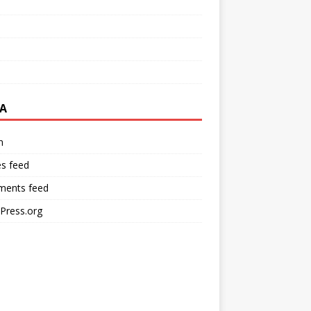
A
n
es feed
ents feed
Press.org