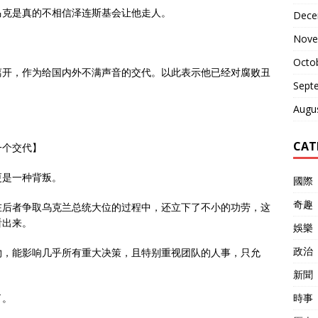
马克是真的不相信泽连斯基会让他走人。
Dece
Nove
Octo
离开，作为给国内外不满声音的交代。以此表示他已经对腐败丑
Sept
Augu
CAT
一个交代】
更是一种背叛。
國際
奇趣
在后者争取乌克兰总统大位的过程中，还立下了不小的功劳，这
看出来。
娛樂
政治
物，能影响几乎所有重大决策，且特别重视团队的人事，只允
新聞
時事
了。