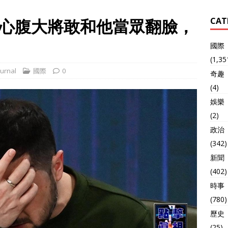
心腹大將敢和他當眾翻臉，
CAT
國際
(1,35
urnal
國際
0
奇趣
(4)
娛樂
(2)
政治
(342)
新聞
(402)
時事
(780)
歷史
(25)