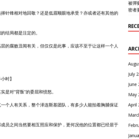
被彈
密者
选择针锋相对地回敬？还是低眉顺眼地承受？亦或者还有其他的
REC
职的结局都是注定的。
高层的腐败丑闻有关，但仅仅是此事，应该不至于让这样一个人
ARC
Augu
July 
半小时】
June
实是对“背叛”的委屈和愤怒。
May 
April
克一个人有关系，整个泽连斯基团队，有多少人能拍着胸脯保证
Marc
那成员之间当然要相互照应和保护，更何况他的位置都已经居于
Febr
Janua