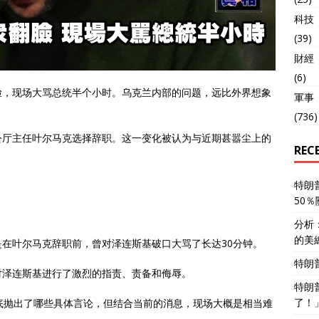
科技
(39)
財經
(6)
脸，现场大骂总统半个小时。乌克兰内部的问题，远比外界想象
軍事
(736)
公厅主任叶尔马克选择辞职。这一变化被认为与近期甚嚣尘上的
REC
特朗
50
分析
的美
在叶尔马克辞职前，曾对泽连斯基破口大骂了长达30分钟。
特朗
对泽连斯基进行了激烈的指责、责备和侮辱。
特朗
了！
底抛出了哪些具体言论，但结合当前的消息，现场大概是相当难