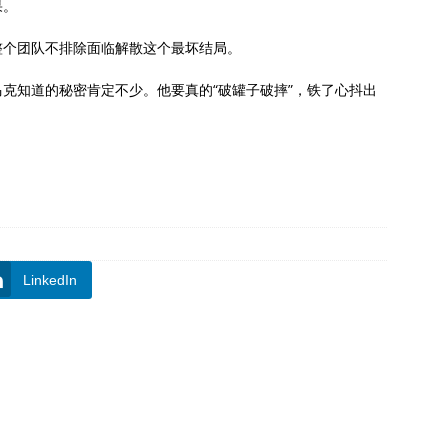
果。
整个团队不排除面临解散这个最坏结局。
克知道的秘密肯定不少。他要真的“破罐子破摔”，铁了心抖出
。
。
LinkedIn