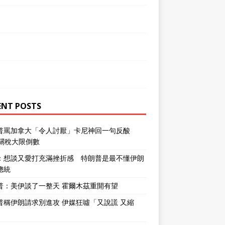
ENT POSTS
普罵加拿大「令人討厭」卡尼神回一句反酸
％關稅大限倒數
：想談又愛打充滿挫折感 特朗普是最不懂伊朗
總統
普：美伊談了一整天 霍爾木茲重開有望
普稱伊朗請求別進攻 伊媒狂噓「又說謊 又縮
」