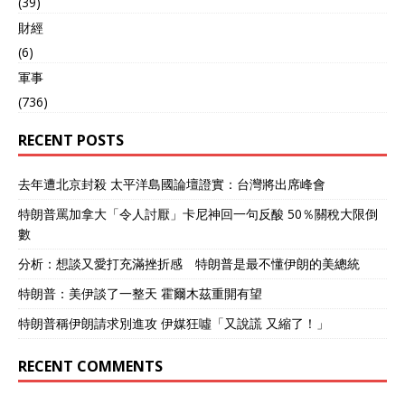
(39)
財經
(6)
軍事
(736)
RECENT POSTS
去年遭北京封殺 太平洋島國論壇證實：台灣將出席峰會
特朗普罵加拿大「令人討厭」卡尼神回一句反酸 50％關稅大限倒
數
分析：想談又愛打充滿挫折感 特朗普是最不懂伊朗的美總統
特朗普：美伊談了一整天 霍爾木茲重開有望
特朗普稱伊朗請求別進攻 伊媒狂噓「又說謊 又縮了！」
RECENT COMMENTS