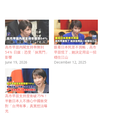
高市早苗內閣支持率降到
眼看日本民眾不買帳，高市
54％ 日媒：恐受「抹黑門」
早苗慌了，她決定用這一招
影響
穩住江山
June 19, 2026
December 12, 2025
高市早苗支持度衝破75%！
半數日本人不擔心中國衝突
對「台灣有事」真實想法曝
光