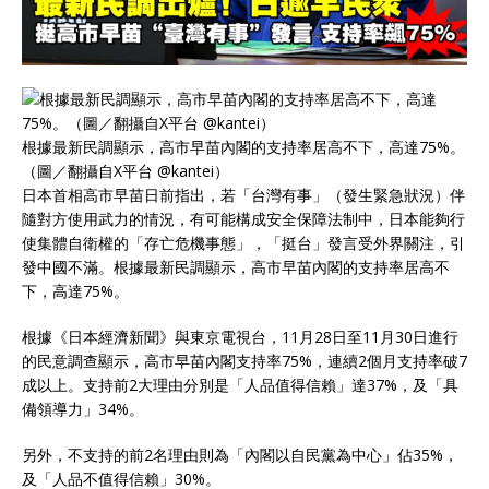
根據最新民調顯示，高市早苗內閣的支持率居高不下，高達75%。
（圖／翻攝自X平台 @kantei）
日本首相高市早苗日前指出，若「台灣有事」（發生緊急狀況）伴
隨對方使用武力的情況，有可能構成安全保障法制中，日本能夠行
使集體自衛權的「存亡危機事態」，「挺台」發言受外界關注，引
發中國不滿。根據最新民調顯示，高市早苗內閣的支持率居高不
下，高達75%。
根據《日本經濟新聞》與東京電視台，11月28日至11月30日進行
的民意調查顯示，高市早苗內閣支持率75%，連續2個月支持率破7
成以上。支持前2大理由分別是「人品值得信賴」達37%，及「具
備領導力」34%。
另外，不支持的前2名理由則為「內閣以自民黨為中心」佔35%，
及「人品不值得信賴」30%。