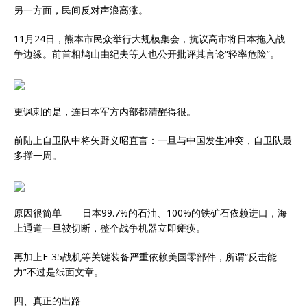
另一方面，民间反对声浪高涨。
11月24日，熊本市民众举行大规模集会，抗议高市将日本拖入战
争边缘。前首相鸠山由纪夫等人也公开批评其言论“轻率危险”。
更讽刺的是，连日本军方内部都清醒得很。
前陆上自卫队中将矢野义昭直言：一旦与中国发生冲突，自卫队最
多撑一周。
原因很简单——日本99.7%的石油、100%的铁矿石依赖进口，海
上通道一旦被切断，整个战争机器立即瘫痪。
再加上F-35战机等关键装备严重依赖美国零部件，所谓“反击能
力”不过是纸面文章。
四、真正的出路