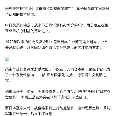
垂秀夫声称“不撤回才能维持对华政策稳定”，这恰恰暴露了日本对
华认知的根本错位。
中日关系的稳定，从来不是靠“硬刚”或“博弈筹码”，而是建立在相
互尊重核心利益的基础之上。
1972年以来的历史反复证明：每当日本在台湾问题上越界，中日
关系就倒退；只有回到四个政治文件轨道，两国才能向前走。
高市早苗的言论之所以危险，不仅在于其内容本身，更在于它代表
了一种系统性倾向——借“正常国家化”之名，行军国主义复活之
实。
她推动修宪、扩军、美化侵略史，甚至将“台湾有事”等同于“日本存
亡危机”，本质上是在为突破《和平宪法》制造借口。
而日本至今未对二战侵略罪行进行彻底清算，这种思想土壤一旦与
军事扩张结合，后果不堪设想。