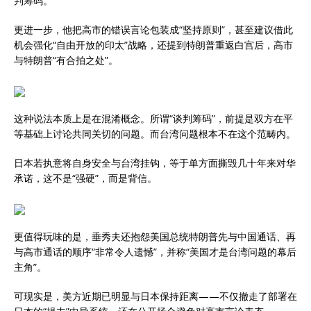
判筹码。
更进一步，他把高市的错误言论包装成“坚持原则”，甚至建议借此
机会强化“自由开放的印太”战略，还提到特朗普重返白宫后，高市
与特朗普“有合拍之处”。
这种说法本质上是在混淆概念。所谓“谈判筹码”，前提是双方在平
等基础上讨论共同关切的问题。而台湾问题根本不在这个范畴内。
日本若执意将自身安全与台湾挂钩，等于单方面撕毁几十年来对华
承诺，这不是“强硬”，而是背信。
更值得玩味的是，垂秀夫还抱怨美国总统特朗普先与中国通话、再
与高市通话的顺序“非常令人遗憾”，并称“美国才是台湾问题的幕后
主角”。
可现实是，美方近期已明显与日本保持距离——不仅撤走了部署在