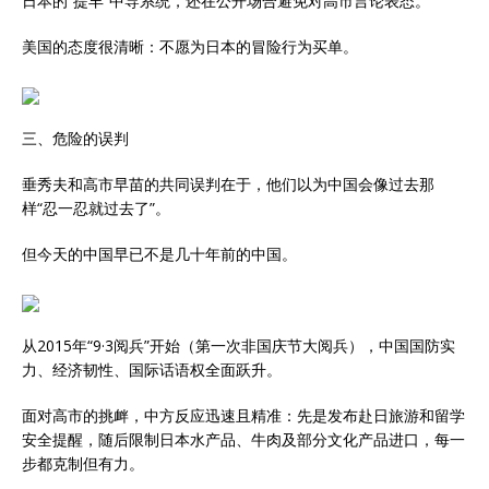
日本的“提丰”中导系统，还在公开场合避免对高市言论表态。
美国的态度很清晰：不愿为日本的冒险行为买单。
三、危险的误判
垂秀夫和高市早苗的共同误判在于，他们以为中国会像过去那
样“忍一忍就过去了”。
但今天的中国早已不是几十年前的中国。
从2015年“9·3阅兵”开始（第一次非国庆节大阅兵），中国国防实
力、经济韧性、国际话语权全面跃升。
面对高市的挑衅，中方反应迅速且精准：先是发布赴日旅游和留学
安全提醒，随后限制日本水产品、牛肉及部分文化产品进口，每一
步都克制但有力。