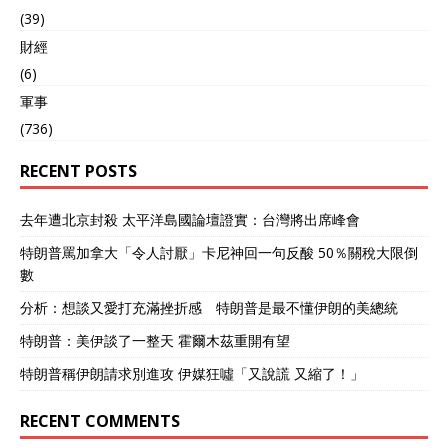
(39)
財經
(6)
軍事
(736)
RECENT POSTS
去年遭北京封殺 太平洋島國論壇證實：台灣將出席峰會
特朗普罵加拿大「令人討厭」卡尼神回一句反酸 50％關稅大限倒
數
分析：想談又愛打充滿挫折感 特朗普是最不懂伊朗的美總統
特朗普：美伊談了一整天 霍爾木茲重開有望
特朗普稱伊朗請求別進攻 伊媒狂噓「又說謊 又縮了！」
RECENT COMMENTS