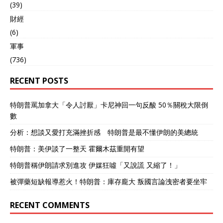
(39)
財經
(6)
軍事
(736)
RECENT POSTS
特朗普罵加拿大「令人討厭」卡尼神回一句反酸 50％關稅大限倒
數
分析：想談又愛打充滿挫折感 特朗普是最不懂伊朗的美總統
特朗普：美伊談了一整天 霍爾木茲重開有望
特朗普稱伊朗請求別進攻 伊媒狂噓「又說謊 又縮了！」
被彈藥短缺報導惹火！特朗普：庫存龐大 叛國言論洩密者要坐牢
RECENT COMMENTS