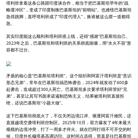
塔利班拿着这条公路跟印度谈合作，相当于把巴基斯坦早年的“战
略缓冲区”，变成了印度制衡巴基斯坦的“前哨站”。也难怪巴基斯坦
急得跳脚，直呼塔利班成了“印度代理人”，换谁被这么摆一道都得
急。
其实印度能这么顺利和塔利班搭上线，还得“感谢”巴基斯坦自己。
2023年之后，巴基斯坦和塔利班的关系彻底闹僵，用“水火不容”形
容都不过分。
矛盾的核心是“巴基斯坦塔利班”。这个组织和阿富汗塔利班是“意识
形态兄弟”，常年在巴基斯坦搞恐怖袭击，2024年就发动了600多
起袭击，造成超过300人死亡。巴基斯坦多次要求塔利班管好“兄
弟”，甚至让其写书面承诺遏制恐怖主义，结果被塔利班直接拒
绝，还说巴基斯坦“小题大做”。
这下巴基斯坦彻底火了，不仅关闭边境口岸、驱逐阿富汗难民，还
直接越境空袭塔利班控制区。2025年10月，双方爆发了4年来最大
规模的边境冲突，打了一周多才停火。就在巴阿打得不可开交的时
候，印度外长穆塔基高调访印。这时间点选得，简直是往巴基斯坦