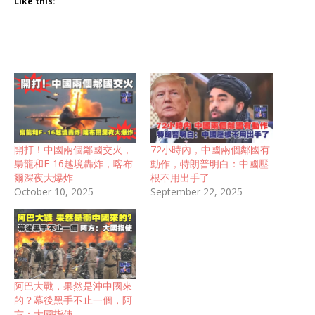
Like this:
開打！中國兩個鄰國交火，
72小時內，中國兩個鄰國有
梟龍和F-16越境轟炸，喀布
動作，特朗普明白：中國壓
爾深夜大爆炸
根不用出手了
October 10, 2025
September 22, 2025
阿巴大戰，果然是沖中國來
的？幕後黑手不止一個，阿
方：大國指使