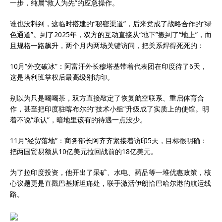
一步，纯属“救人为先”的应急操作。
谁也没料到，这临时搭建的“秘密渠道”，后来竟成了战略合作的“绿
色通道”。到了2025年，双方的互动直接从“地下”搬到了“地上”，而
且规格一路飙升，两个月内两场关键访问，把关系焊得死死的：
10月“外交破冰”：阿富汗外长穆塔基带着代表团在印度待了6天，
这是塔利班掌权后最高级别访印。
别以为只是喝喝茶，双方直接敲定了恢复航空联系、重启体育合
作，甚至把印度驻喀布尔的“技术小组”升级成了实质上的使馆。明
着不说“承认”，暗地里该有的待遇一点没少。
11月“经贸落地”：商务部长阿齐齐紧接着访印5天，目标很明确：
把两国贸易额从10亿美元拉回战前的18亿美元。
为了拉印度投资，他开出了采矿、水电、药品等一堆优惠政策，核
心议题更是直戳巴基斯坦痛处，联手激活伊朗恰巴哈尔港的航运线
路。