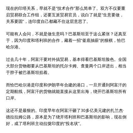
现在的印塔关系，早就不是“技术合作”那么简单了。双方不仅要重
启贸易联合工作组，还要互派贸易官员，说白了就是“生意要做，
关系要固”，连印度自己都藏不住这层意思了。
可能有人会问，不就是做生意吗？巴基斯坦至于这么紧张？还真至
于，因为印度和塔利班的合作，藏着一招“釜底抽薪”的狠棋，恰巴
哈尔港。
过去几十年，阿富汗要对外搞贸易，基本得看巴基斯坦脸色。全国
大部分货物都要从巴基斯坦的托尔卡姆、查曼两个口岸进出，相当
于脖子被巴基斯坦掐着。
而恰巴哈尔港是印度和伊朗早年合建的港口，一旦开通到阿富汗的
定期航线，阿富汗的货物就能直接从这里出海，绕开巴基斯坦所有
口岸。
这还不是最狠的。印度早年在阿富汗砸了30多亿美元建的扎兰杰·
德拉拉姆公路，原本是为了绕开塔利班和巴基斯坦的影响，现在倒
好，成了塔利班主动拉拢印度的“投名状”。