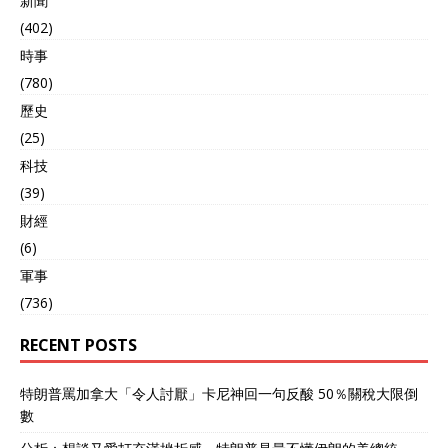
新聞
(402)
時事
(780)
歷史
(25)
科技
(39)
財經
(6)
軍事
(736)
RECENT POSTS
特朗普罵加拿大「令人討厭」卡尼神回一句反酸 50％關稅大限倒
數