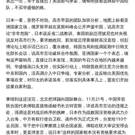
表态一出，等于直接怼了美国那句承诺，缅甸明摆着选择跟中国站
队，不买华盛顿的账。
日本一看，形势不对劲。高市早苗的团队加班分析，地图上标着亚
洲国家立场，俄罗斯早就在莫斯科峰会公开声援中国，说高市言
论“非常危险”，日本该反省二战教训。泰国前副总理披尼也对央视
说反对高市行为，要求她收回。新加坡总理黄循财虽没直指，但彭
博论坛上暗示话已出口，覆水难收。韩国当局则低调延期中日韩文
化部长会议，说高市言论破坏合作氛围。亚洲国家一个个表态，缅
甸这声最响亮，直接让日本发现，美国的号召力在地区内越来越
弱。华盛顿虽口头支持，但实际行动上，特朗普政府注意力分散在
中东和国内，没高调介入中日争端。专家分析，这反映出美国优先
事项在变，对印太的承诺虽有，但落实到具体事儿上，盟友们开始
掂量自家利益。
事情到这还没完，北京把球踢向国际舞台。11月21号，中国常驻
联合国代表傅聪直接致函秘书长古特雷斯，详述高市言论的违规之
处，强调这是对战后秩序的挑衅，日本作为战败国没资格谈武力介
入台海，中方有权行使自卫权。函件作为正式文件，分发给193个
会员国，等于把中日摩擦摆上联合国桌面。傅聪在联大审议安理会
改革时，更直球发言，说日本“这样的国家根本没有资格要求成为