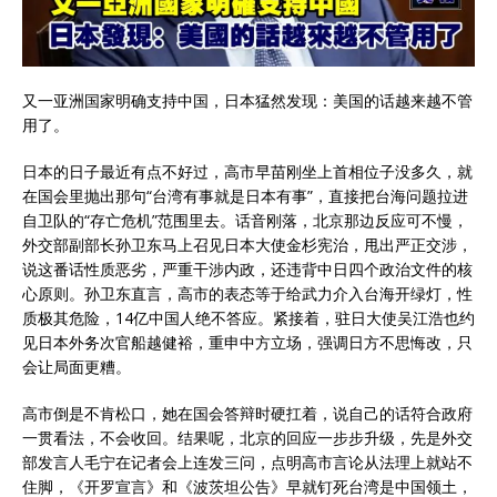
又一亚洲国家明确支持中国，日本猛然发现：美国的话越来越不管
用了。
日本的日子最近有点不好过，高市早苗刚坐上首相位子没多久，就
在国会里抛出那句“台湾有事就是日本有事”，直接把台海问题拉进
自卫队的“存亡危机”范围里去。话音刚落，北京那边反应可不慢，
外交部副部长孙卫东马上召见日本大使金杉宪治，甩出严正交涉，
说这番话性质恶劣，严重干涉内政，还违背中日四个政治文件的核
心原则。孙卫东直言，高市的表态等于给武力介入台海开绿灯，性
质极其危险，14亿中国人绝不答应。紧接着，驻日大使吴江浩也约
见日本外务次官船越健裕，重申中方立场，强调日方不思悔改，只
会让局面更糟。
高市倒是不肯松口，她在国会答辩时硬扛着，说自己的话符合政府
一贯看法，不会收回。结果呢，北京的回应一步步升级，先是外交
部发言人毛宁在记者会上连发三问，点明高市言论从法理上就站不
住脚，《开罗宣言》和《波茨坦公告》早就钉死台湾是中国领土，