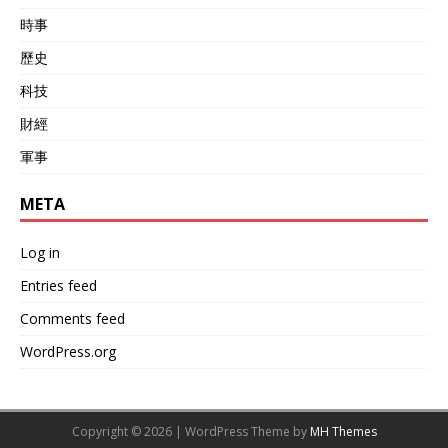
時事
歷史
科技
財經
軍事
META
Log in
Entries feed
Comments feed
WordPress.org
Copyright © 2026 | WordPress Theme by
MH Themes