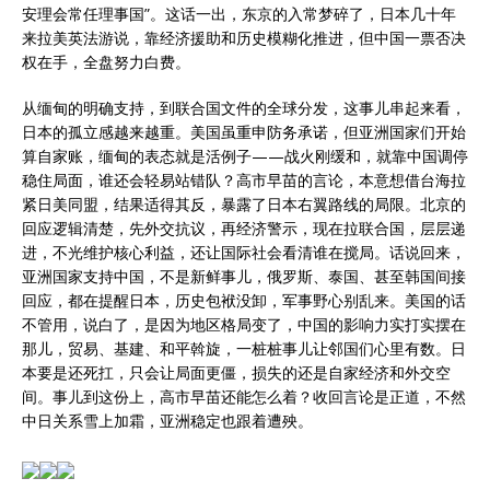
安理会常任理事国”。这话一出，东京的入常梦碎了，日本几十年
来拉美英法游说，靠经济援助和历史模糊化推进，但中国一票否决
权在手，全盘努力白费。
从缅甸的明确支持，到联合国文件的全球分发，这事儿串起来看，
日本的孤立感越来越重。美国虽重申防务承诺，但亚洲国家们开始
算自家账，缅甸的表态就是活例子——战火刚缓和，就靠中国调停
稳住局面，谁还会轻易站错队？高市早苗的言论，本意想借台海拉
紧日美同盟，结果适得其反，暴露了日本右翼路线的局限。北京的
回应逻辑清楚，先外交抗议，再经济警示，现在拉联合国，层层递
进，不光维护核心利益，还让国际社会看清谁在搅局。话说回来，
亚洲国家支持中国，不是新鲜事儿，俄罗斯、泰国、甚至韩国间接
回应，都在提醒日本，历史包袱没卸，军事野心别乱来。美国的话
不管用，说白了，是因为地区格局变了，中国的影响力实打实摆在
那儿，贸易、基建、和平斡旋，一桩桩事儿让邻国们心里有数。日
本要是还死扛，只会让局面更僵，损失的还是自家经济和外交空
间。事儿到这份上，高市早苗还能怎么着？收回言论是正道，不然
中日关系雪上加霜，亚洲稳定也跟着遭殃。