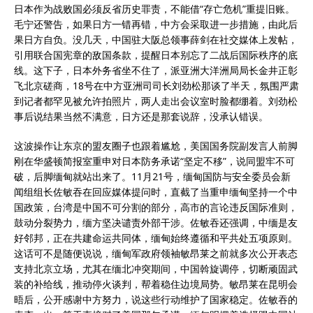
日本作为战败国必须反省历史罪责，不能借“存亡危机”重提旧账。
毛宁还警告，如果日方一错再错，中方会采取进一步措施，由此后
果日方自负。没几天，中国驻大阪总领事薛剑在社交媒体上发帖，
引用联合国宪章的敌国条款，提醒日本别忘了二战后国际秩序的底
线。这下子，日本外务省坐不住了，派亚洲大洋洲局局长金井正彰
飞北京磋商，18号在中方亚洲司司长刘劲松那谈了半天，氛围严肃
到记者都罕见被允许拍照片，两人走出会议室时脸都绷着。刘劲松
事后说结果当然不满意，日方还是那套说辞，没承认错误。
这波操作让东京的盟友圈子也跟着尴尬，美国国务院副发言人前脚
刚在华盛顿简报室重申对日本防务承诺“坚定不移”，说同盟牢不可
破，后脚缅甸就站出来了。11月21号，缅甸国防与安全委员会新
闻组组长佐敏吞在回应媒体提问时，直截了当重申缅甸坚持一个中
国政策，台湾是中国不可分割的部分，高市的言论违反国际准则，
鼓动分裂势力，缅方坚决谴责外部干涉。佐敏吞还强调，中缅是友
好邻邦，正在共建命运共同体，缅甸始终遵循和平共处五项原则。
这话可不是随便说说，缅甸军政府领袖敏昂莱之前就多次公开表态
支持北京立场，尤其在缅北冲突期间，中国斡旋调停，切断顽固武
装的补给线，推动停火谈判，帮着稳住边境局势。敏昂莱在昆明会
晤后，公开感谢中方努力，说这些行动维护了国家稳定。佐敏吞的