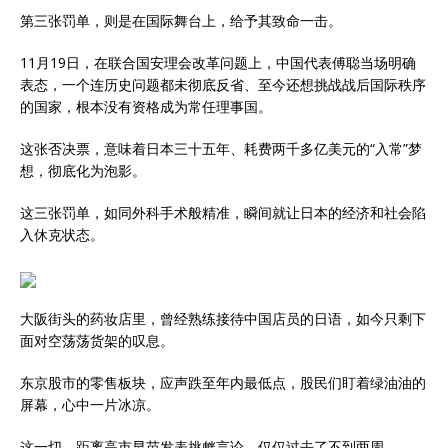
第三张罚单，则是在国际舞台上，给予其致命一击。
11月19日，在联合国安理会改革问题上，中国代表傅聪当场明确
表态，一个连历史问题都未彻底反省、至今还想挑战战后国际秩序
的国家，根本没有资格成为常任理事国。
这张否决票，意味着日本三十五年、耗费两千多亿美元的“入常”梦
想，彻底化为泡影。
这三张罚单，如同外科手术般精准，瞬间就让日本的经济和社会陷
入休克状态。
大阪街头的药妆店里，曾经熟练接待中国店员的日语，如今只剩下
面对空荡荡货架的叹息。
东京股市的零售板块，应声跌至年内最低点，股民们盯着绿油油的
屏幕，心中一片冰凉。
这一切，距离高市早苗发表挑衅言论，仅仅过去了不到两周。