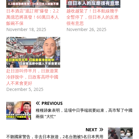
日本酒店“退訂潮”爆發：2.2
越收越緊了！日本航線幾乎
萬億恐將蒸發！60萬日本人
全暫停了，但日本人的反應
飯碗不保
很有意思
November 18, 2025
November 26, 2025
赴日游叫停半月，日旅遊業
冷靜脫中，日政客高呼中國
人不來會更好
December 5, 2025
PREVIOUS
種種跡象表明，這場中日爭端就要結束，高市幫了中國
兩個 ”大忙“
NEXT
不聽國家警告，非去日本旅遊，2名台胞被5名日本男用