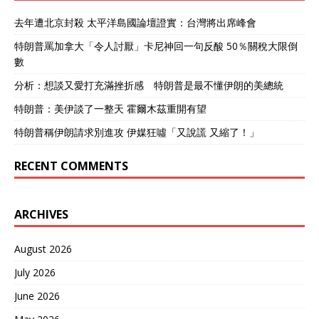
去年遭北京封殺 太平洋島國論壇證實：台灣將出席峰會
特朗普罵加拿大「令人討厭」卡尼神回一句反酸 50％關稅大限倒
數
分析：想談又愛打充滿挫折感 特朗普是最不懂伊朗的美總統
特朗普：美伊談了一整天 霍爾木茲重開有望
特朗普稱伊朗請求別進攻 伊媒狂噓「又說謊 又縮了！」
RECENT COMMENTS
ARCHIVES
August 2026
July 2026
June 2026