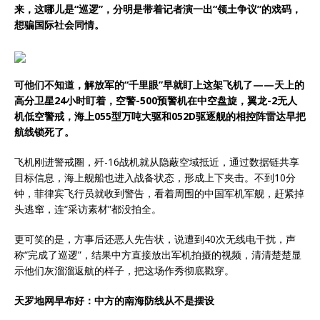
来，这哪儿是“巡逻”，分明是带着记者演一出“领土争议”的戏码，
想骗国际社会同情。
可他们不知道，解放军的“千里眼”早就盯上这架飞机了——天上的
高分卫星24小时盯着，空警-500预警机在中空盘旋，翼龙-2无人
机低空警戒，海上055型万吨大驱和052D驱逐舰的相控阵雷达早把
航线锁死了。
飞机刚进警戒圈，歼-16战机就从隐蔽空域抵近，通过数据链共享
目标信息，海上舰船也进入战备状态，形成上下夹击。不到10分
钟，菲律宾飞行员就收到警告，看着周围的中国军机军舰，赶紧掉
头逃窜，连“采访素材”都没拍全。
更可笑的是，方事后还恶人先告状，说遭到40次无线电干扰，声
称“完成了巡逻”，结果中方直接放出军机拍摄的视频，清清楚楚显
示他们灰溜溜返航的样子，把这场作秀彻底戳穿。
天罗地网早布好：中方的南海防线从不是摆设