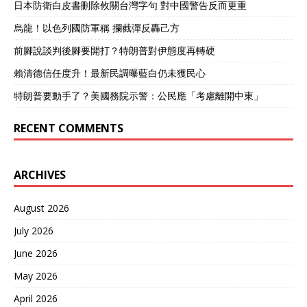
日本防衛白皮書刪除攸關台灣字句 對中國警告反而更重
烏龍！以色列國防軍稱 攔截彈反轟己方
前腳說談判後腳要開打？特朗普對伊態度再轉硬
賴清德信任度升！最新民調曝藍白仍未獲民心
特朗普要動手了？美國務院示警：公民應「考慮離開中東」
RECENT COMMENTS
ARCHIVES
August 2026
July 2026
June 2026
May 2026
April 2026