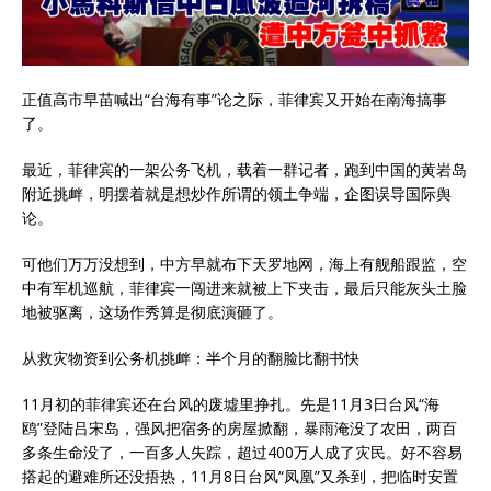
正值高市早苗喊出“台海有事”论之际，菲律宾又开始在南海搞事
了。
最近，菲律宾的一架公务飞机，载着一群记者，跑到中国的黄岩岛
附近挑衅，明摆着就是想炒作所谓的领土争端，企图误导国际舆
论。
可他们万万没想到，中方早就布下天罗地网，海上有舰船跟监，空
中有军机巡航，菲律宾一闯进来就被上下夹击，最后只能灰头土脸
地被驱离，这场作秀算是彻底演砸了。
从救灾物资到公务机挑衅：半个月的翻脸比翻书快
11月初的菲律宾还在台风的废墟里挣扎。先是11月3日台风“海
鸥”登陆吕宋岛，强风把宿务的房屋掀翻，暴雨淹没了农田，两百
多条生命没了，一百多人失踪，超过400万人成了灾民。好不容易
搭起的避难所还没捂热，11月8日台风“凤凰”又杀到，把临时安置