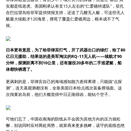
实都是纸老虎。美国刚承认有支15人左右的“仁爱礁特遣队”，驻扎
在巴拉望岛给菲军提供情报支持，还送了几艘无人艇，可这些无人
艇最大续航才120海里，撑死了覆盖仁爱礁周边，根本成不了气
候。
日本更有意思，为了给菲律宾打气，开了武器出口的绿灯，给了80
亿日元援助，结果送的是美军淘汰的RQ-11无人机——续航才90
分钟，探测距离不到10公里，还有服役20多年的二手巡逻艇，船
体都快锈透了。
更讽刺的是，菲律宾自己的海域感知能力差得离谱，只能搞“点探
测”，连天基观测都没有，全靠美国日本给点残次装备撑场面。这
次闯黄岩岛前，他们大概觉得中日正闹得凶，能钻个空子。
可他们忘了，中国在南海的防线从不会因为其他方向的压力就松
懈，别说同时应对两处局势，就算再来更多挑衅，该守的底线也绝