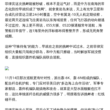
菲律宾这次挑衅能被秒破，根本不是运气好，而是中方在南海的常
态化防控早就织成了“铁网”。就拿黄岩岛来说，天上有光学卫星和
合成孔径雷达卫星24小时覆盖，空中有翼龙-10无人机定期侦察，
最近两天还连续飞往黄岩岛以东海域巡查，任何飞行器的动向都逃
不过监控。海上更不用说，055大驱、052D驱逐舰常年巡航，海
警船日常值守，连1海里外的浮标都布得整整齐齐，形成无死角警
戒圈。
这种“守株待兔”的能力，早就在之前的挑衅中试过水。之前菲律宾
组织大量船只闯南沙群岛，和中方船只擦碰，当时解放军就没惯
着，直接组织轰炸机编队搞联合巡航。
11月14日那次巡航更有针对性，派出轰-6K、轰-6N组成的编队，
配合歼击机护航，专门应对菲美日的“多边海上合作活动”。军事专
家都说，轰炸机编队能搞饱和攻击，就算是大型水面舰艇也扛不
住，这比单独派歼击机的威慑力强多了，明摆着告诉挑衅者：红线
碰不得。
菲律宾敢这么嚣张，背后少不了域外势力的撑腰，但这些“靠山”其