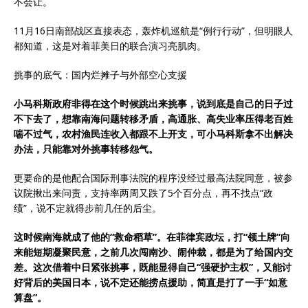
不会让。
11月16日南部战区直接表态，轰炸机巡航是“例行行动”，但明眼人
都知道，这是对着菲美日的联合演习亮肌肉。
挑事的底气：国内烂摊子与外部空心支援
小马科斯政府非得在这个时候跳出来挑事，说到底是自己的日子过
不下去了，想靠南海问题转移矛盾，高通胀、高失业率压得老百姓
喘不过气，农村渔民连收入都跟不上开支，可小马科斯拿不出解决
办法，只能靠对外挑事转移怨气。
更要命的是他配合国际刑事法院的程序没经过最高法院同意，被参
议院揪出来问责，支持率两周又跌了5个百分点，再不找点“政
绩”，说不定就得步前几任的后尘。
这时候南海就成了他的“救命稻草”。在菲律宾政坛，打“领土牌”向
来能短期凝聚民意，之前几次闯南沙、闹仲裁，都是为了给国内交
差。这次借着中日紧张挑事，既能显得自己“强硬护主权”，又能讨
好背后的美国日本，说不定还能捞点援助，简直是打了一手“如意
算盘”。