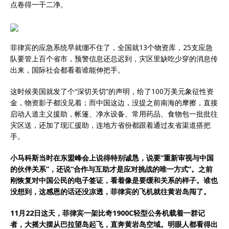
点卷得一干二净。
菲律宾的应急系统早就绷不住了，全国就13个物资库，25支应急
队要管上百个省市，预警信息还总迟到，灾区里缺吃少穿的消息传
出来，国际社会都看着谁能伸把手。
这时候美国就发了个“深切关切”的声明，给了100万美元象征性资
金，物资影子都没见着；而中国这边，没提之前南海的摩擦，直接
启动人道主义援助，帐篷、净水设备、常用药品、食物包一批批往
灾区送，还加了现汇援助，连地方省份都跟着通过友省渠道搭把
手。
小马科斯当时在东盟峰会上说得特别诚恳，说要“重新审视与中国
的伙伴关系”，还说“合作与互助才是应对挑战的唯一方式”。之前
刚恢复对中国公民的电子签证，看着像是要缓和关系的样子。谁也
没想到，这感恩的话还没凉透，菲律宾的飞机就往黄岩岛闯了。
11月22日这天，菲律宾一架比奇1900C轻型公务机载着一群记
者，大摇大摆从巴拉望岛起飞，直奔黄岩岛空域。明眼人都看得出