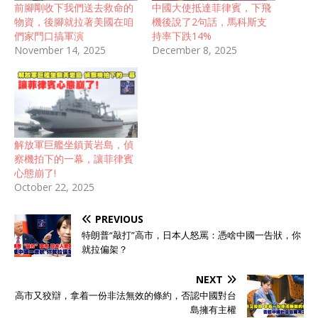
前腳剛收下我們送去救命的
中國大使抵達菲律賓，下飛
物資，後腳就拉著美國在咱
機後說了2句話，馬科斯支
們家門口搞軍演
持率下跌14%
November 14, 2025
December 8, 2025
解放軍巨艦坐鎮黃岩島，偵
察機拍下的一幕，讓菲律賓
心態崩了!
October 22, 2025
PREVIOUS
特朗普“敲打”高市，日本人怒罵：憑啥中國一告狀，你
就拉偏架？
NEXT
高市又狡辯，拿着一份非法無效的條約，否認中國對台
島擁有主權