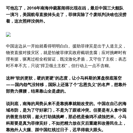
可他忘了，2016年南海仲裁案闹得比现在凶，最后中国三大舰队
一演习，美国航母直接掉头走了，菲律宾除了个废纸判决啥也没捞
着，这次照样没例外。
中国这边从一开始就看得明明白白。援助菲律宾是出于人道主义，
物资直接对接灾区，就是怕被菲律宾政府截胡贪腐；应对挑衅时有
理有据，驱离过程全程留证，既没激化矛盾，又守住了主权；表态
时不卑不亢，只说“捍卫领土主权”，但行动上一点不含糊。
这种“软的更软，硬的更硬”的态度，让小马科斯的算盘彻底落空
——国内怨气没转移，国际上还落了个“忘恩负义”的名声，想靠外
部势力撑腰，结果靠山全是虚的。
说到底，南海的局势从来不是靠挑事就能改变的。中国在自己的海
域布防，是为了守好家门，不是为了跟谁冲突。但要是有人拿中国
的善意当软弱，趁火打劫搞挑衅，那必然是偷鸡不成蚀把米。小马
科斯要是真为菲律宾好，不如把精力放在灾后重建和改善民生上，
靠抱外人大腿、踩中国红线过日子，迟早得栽大跟头。